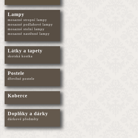
Lampy
mosazné stropní lampy
mosazné podlahové lampy
mosazné stolní lampy
mosazné nastěnné lampy
Látky a tapety
skotská kostka
Postele
dřevěné postele
Koberce
Doplňky a dárky
dárkové předměty