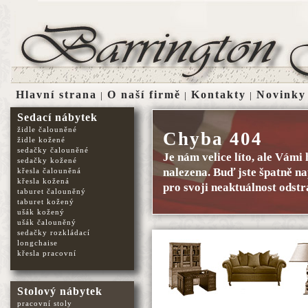
Hlavní strana
O naší firmě
Kontakty
Novinky
|
|
|
Sedací nábytek
židle čalouněné
Chyba 404
židle kožené
sedačky čalouněné
Je nám velice líto, ale Vám
sedačky kožené
nalezena. Buď jste špatně na
křesla čalouněná
křesla kožená
pro svoji neaktuálnost odstr
taburet čalouněný
taburet kožený
ušák kožený
ušák čalouněný
sedačky rozkládací
longchaise
křesla pracovní
Stolový nábytek
pracovní stoly