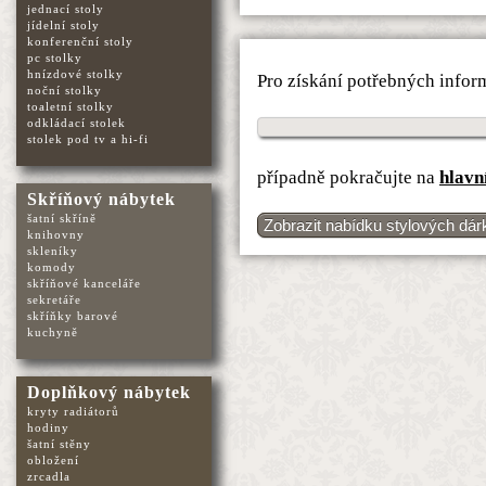
jednací stoly
jídelní stoly
konferenční stoly
pc stolky
hnízdové stolky
Pro získání potřebných infor
noční stolky
toaletní stolky
odkládací stolek
stolek pod tv a hi-fi
případně pokračujte na
hlavn
Skříňový nábytek
šatní skříně
Zobrazit nabídku stylových dár
knihovny
skleníky
komody
skříňové kanceláře
sekretáře
skříňky barové
kuchyně
Doplňkový nábytek
kryty radiátorů
hodiny
šatní stěny
obložení
zrcadla