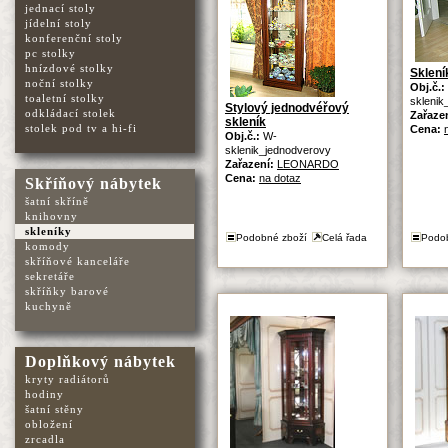
jednací stoly
jídelní stoly
konferenční stoly
pc stolky
hnízdové stolky
Sklení
noční stolky
Obj.č.:
toaletní stolky
sklenik
Stylový jednodvéřový
odkládací stolek
Zařaze
skleník
stolek pod tv a hi-fi
Cena:
Obj.č.:
W-
sklenik_jednodverovy
Zařazení:
LEONARDO
Cena:
na dotaz
Skříňový nábytek
šatní skříně
knihovny
skleníky
Podobné zboží
Celá řada
Podo
komody
skříňové kanceláře
sekretáře
skříňky barové
kuchyně
Doplňkový nábytek
kryty radiátorů
hodiny
šatní stěny
obložení
zrcadla