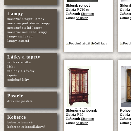
Skleník rohový
Sklení
Obj.č.:
P 710 m
Obj.č.:
Lampy
Zařazení:
Sheraton
Zařaze
Cena:
na dotaz
Cena:
mosazné stropní lampy
mosazné podlahové lampy
mosazné stolní lampy
mosazné nastěnné lampy
lampy stahovací
lampy ostatní
Podobné zboží
Celá řada
Podo
Látky a tapety
skotská kostka
látky
záclony a závěsy
tapety
ozdobné lišty
Postele
dřevěné postele
Skleněný příborník
Rohový
Obj.č.:
P 10
Obj.č.:
Koberce
Zařazení:
Sheraton
Zařaze
koberce kusové
Cena:
na dotaz
Cena:
koberce celopodlahové