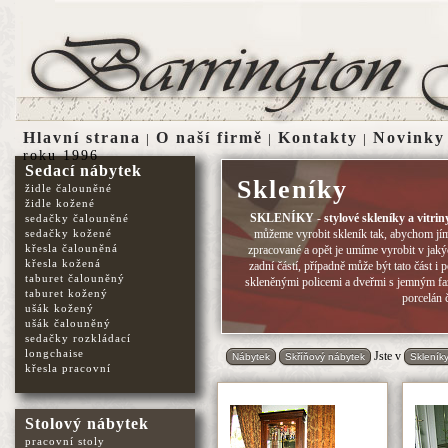
Hlavní strana
O naší firmě
Kontakty
Novinky
|
|
|
roku 1996
Sedací nábytek
Skleníky
židle čalouněné
židle kožené
SKLENÍKY
-
stylové skleníky a vitrin
sedačky čalouněné
sedačky kožené
můžeme vyrobit skleník tak, abychom jím
křesla čalouněná
zpracované a opět je umíme vyrobit v jaký
křesla kožená
zadní částí, případně může být tato část 
taburet čalouněný
skleněnými policemi a dveřmi s jemným faz
taburet kožený
porcelán 
ušák kožený
ušák čalouněný
sedačky rozkládací
longchaise
Jste v
Nábytek
Skříňový nábytek
Skleník
křesla pracovní
Stolový nábytek
pracovní stoly