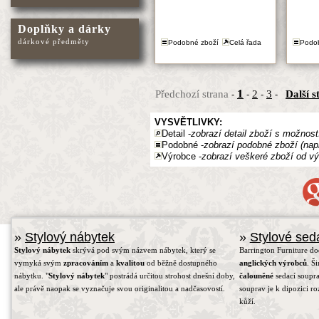
Doplňky a dárky
dárkové předměty
Podobné zboží
Celá řada
Podo
1
Předchozí strana
2
3
Další s
-
-
-
-
VYSVĚTLIVKY:
Detail -
zobrazí detail zboží s možnost
Podobné -
zobrazí podobné zboží (nap
Výrobce -
zobrazí veškeré zboží od vý
»
Stylový nábytek
»
Stylové sed
Stylový nábytek
skrývá pod svým názvem nábytek, který se
Barrington Furniture d
vymyká svým
zpracováním
a
kvalitou
od běžně dostupného
anglických výrobců
. Š
nábytku. "
Stylový nábytek
" postrádá určitou strohost dnešní doby,
čalouněné
sedací soupra
ale právě naopak se vyznačuje svou originalitou a nadčasovostí.
souprav je k dipozici r
kůží.