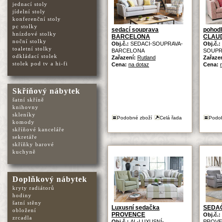
jednací stoly
jídelní stoly
konferenční stoly
pc stolky
sedací souprava
pohodl
hnízdové stolky
BARCELONA
CLAU
noční stolky
Obj.č.:
SEDACI-SOUPRAVA-
Obj.č.:
toaletní stolky
BARCELONA
SOUPR
odkládací stolek
Zařazení:
Rutland
Zařaze
stolek pod tv a hi-fi
Cena:
na dotaz
Cena:
Skříňový nábytek
šatní skříně
knihovny
skleníky
Podobné zboží
Celá řada
Podo
komody
skříňové kanceláře
sekretáře
skříňky barové
kuchyně
Doplňkový nábytek
kryty radiátorů
hodiny
šatní stěny
Luxusní sedačka
SEDA
obložení
PROVENCE
Obj.č.:
zrcadla
Obj.č.:
AL-LUXUSNÍ-
PROVE