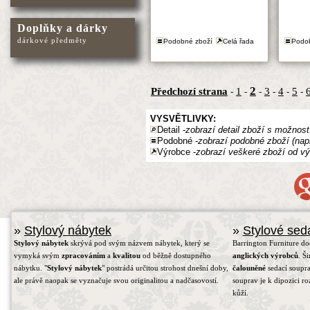
Doplňky a dárky
dárkové předměty
Podobné zboží
Celá řada
Podo
2
Předchozí strana
1
3
4
5
-
-
-
-
-
-
VYSVĚTLIVKY:
Detail -
zobrazí detail zboží s možnost
Podobné -
zobrazí podobné zboží (nap
Výrobce -
zobrazí veškeré zboží od vý
»
Stylový nábytek
»
Stylové sed
Stylový nábytek
skrývá pod svým názvem nábytek, který se
Barrington Furniture d
vymyká svým
zpracováním
a
kvalitou
od běžně dostupného
anglických výrobců
. Š
nábytku. "
Stylový nábytek
" postrádá určitou strohost dnešní doby,
čalouněné
sedací soupra
ale právě naopak se vyznačuje svou originalitou a nadčasovostí.
souprav je k dipozici r
kůží.