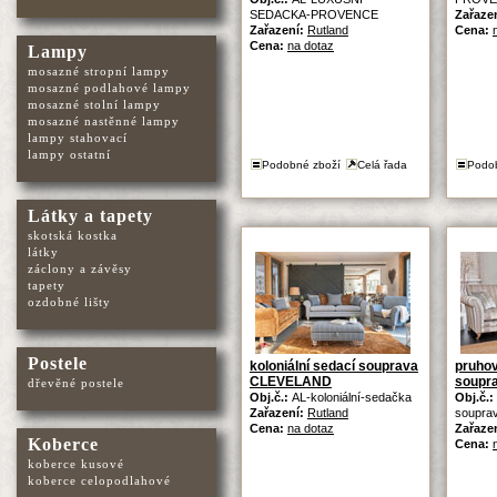
SEDACKA-PROVENCE
Zařaze
Zařazení:
Rutland
Cena:
Cena:
na dotaz
Lampy
mosazné stropní lampy
mosazné podlahové lampy
mosazné stolní lampy
mosazné nastěnné lampy
lampy stahovací
lampy ostatní
Podobné zboží
Celá řada
Podo
Látky a tapety
skotská kostka
látky
záclony a závěsy
tapety
ozdobné lišty
Postele
koloniální sedací souprava
pruho
CLEVELAND
soupr
dřevěné postele
Obj.č.:
AL-koloniální-sedačka
Obj.č.:
Zařazení:
Rutland
soupra
Cena:
na dotaz
Zařaze
Koberce
Cena:
koberce kusové
koberce celopodlahové