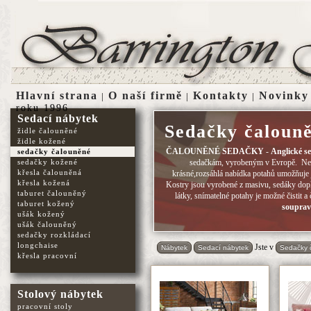
Hlavní strana
O naší firmě
Kontakty
Novinky
|
|
|
roku 1996
Sedací nábytek
Sedačky čaloun
židle čalouněné
židle kožené
ČALOUNĚNÉ SEDAČKY
-
Anglické s
sedačky čalouněné
sedačky kožené
sedačkám, vyrobeným v Evropě. Není 
křesla čalouněná
krásné,rozsáhlá nabídka potahů umožňuje je
křesla kožená
Kostry jsou vyrobené z masivu, sedáky dopl
taburet čalouněný
látky, snímatelné potahy je možné čistit 
taburet kožený
soupra
ušák kožený
ušák čalouněný
sedačky rozkládací
longchaise
Jste v
Nábytek
Sedací nábytek
Sedačky 
křesla pracovní
Stolový nábytek
pracovní stoly