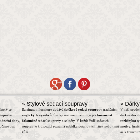
»
Stylové sedací soupravy
»
Dárky
který se
Barrington Furniture dodává
špičkové sedací soupravy
tradičních
V naší prodej
stupného
anglických výrobců
. Široký sortiment zahrnuje jak
kožené
tak
dárkového ch
t dnešní doby,
čalouněné
sedací soupravy a solitéry. V každé řadě sedacích
rozličnými t
dčasovostí.
souprav je k dipozici rozsáhlá nabídka potahových látek nebo typů
motivy, hrní
kůží.
až k francou