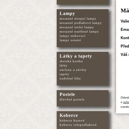
Mát
Lampy
mosazné stropní lampy
Vaše
mosazné podlahové lampy
mosazné stolní lampy
Emai
mosazné nastěnné lampy
lampy stahovací
Kont
lampy ostatní
Před
Váš 
Látky a tapety
skotská kostka
látky
záclony a závěsy
tapety
ozdobné lišty
Postele
Odesl
dřevěné postele
o
ochr
uvede
Koberce
koberce kusové
koberce celopodlahové