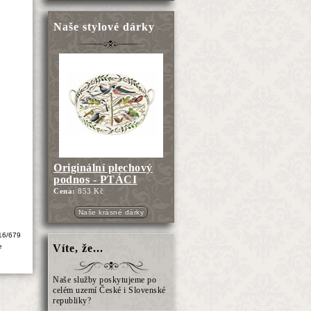
Naše stylové dárky
Originální plechový
podnos - PTÁCI
Cena:
853 Kč
Naše krásné dárky
16/679
e
Víte, že...
Naše služby poskytujeme po
celém uzemí České i Slovenské
republiky?