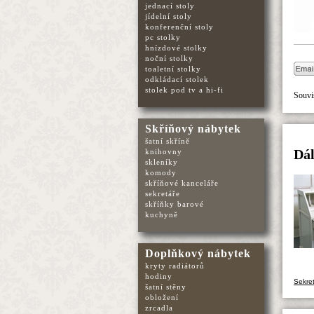
jednací stoly
jídelní stoly
konferenční stoly
pc stolky
hnízdové stolky
noční stolky
toaletní stolky
odkládací stolek
stolek pod tv a hi-fi
Souvis
Skříňový nábytek
šatní skříně
knihovny
Dál
skleníky
komody
skříňové kanceláře
sekretáře
skříňky barové
kuchyně
Doplňkový nábytek
kryty radiátorů
hodiny
Sekret
šatní stěny
obložení
zrcadla