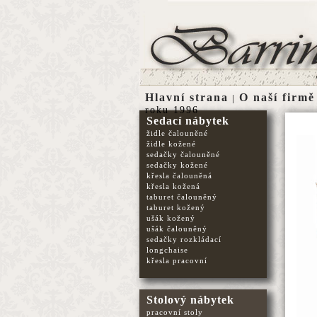
Hlavní strana
O naší firmě
|
roku 1996
Sedací nábytek
židle čalouněné
židle kožené
sedačky čalouněné
sedačky kožené
křesla čalouněná
křesla kožená
taburet čalouněný
taburet kožený
ušák kožený
ušák čalouněný
sedačky rozkládací
longchaise
křesla pracovní
Stolový nábytek
pracovní stoly