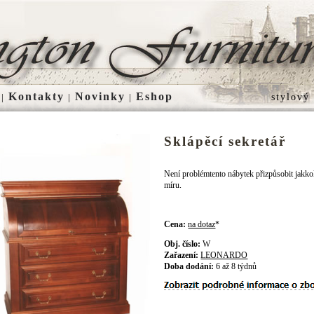
Kontakty
Novinky
Eshop
|
|
|
stylový
Sklápěcí sekretář
Není problémtento nábytek přizpůsobit jakko
míru.
Cena:
na dotaz
*
Obj. číslo:
W
Zařazení:
LEONARDO
Doba dodání:
6 až 8 týdnů