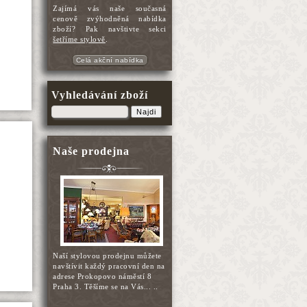
Zajímá vás naše současná
cenově zvýhodněná nabídka
zboží? Pak navštivte sekci
šetříme stylově
.
Celá akční nabídka
Vyhledávání zboží
Najdi
Naše prodejna
Naší stylovou prodejnu můžete
navštívit každý pracovní den na
adrese Prokopovo náměstí 8
Praha 3. Těšíme se na Vás... ..