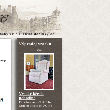
 nábytek
a
luxusní doplňky
od
Výprodej vzorků
liv na
Vysoké křeslo
pohodlné
Původní cena:
28 352 Kč
Cena po slevě:
18 000 Kč