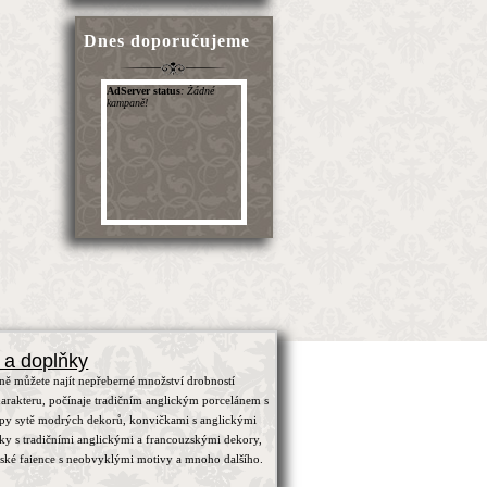
Dnes doporučujeme
 a doplňky
ně můžete najít nepřeberné množství drobností
arakteru, počínaje tradičním anglickým porcelánem s
ypy sytě modrých dekorů, konvičkami s anglickými
čky s tradičními anglickými a francouzskými dekory,
zské faience s neobvyklými motivy a mnoho dalšího.