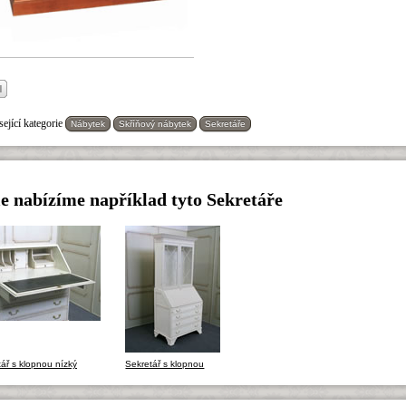
ející kategorie
Nábytek
Skříňový nábytek
Sekretáře
e nabízíme například tyto Sekretáře
ář s klopnou nízký
Sekretář s klopnou