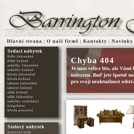
Hlavní strana
O naší firmě
Kontakty
Novinky
|
|
|
Sedací nábytek
židle čalouněné
Chyba 404
židle kožené
sedačky čalouněné
Je nám velice líto, ale Vám
sedačky kožené
nalezena. Buď jste špatně na
křesla čalouněná
křesla kožená
pro svoji neaktuálnost odstr
taburet čalouněný
taburet kožený
ušák kožený
ušák čalouněný
sedačky rozkládací
longchaise
křesla pracovní
Stolový nábytek
pracovní stoly