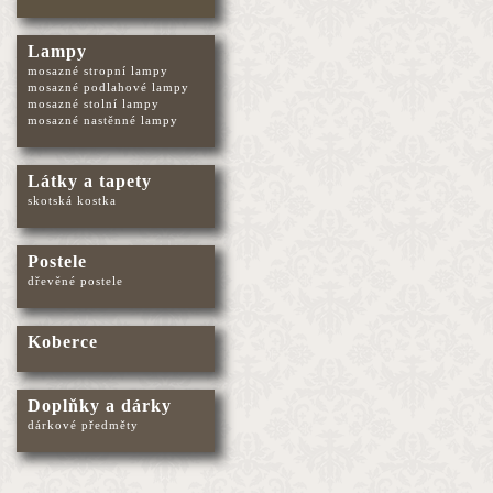
Lampy
mosazné stropní lampy
mosazné podlahové lampy
mosazné stolní lampy
mosazné nastěnné lampy
Látky a tapety
skotská kostka
Postele
dřevěné postele
Koberce
Doplňky a dárky
dárkové předměty