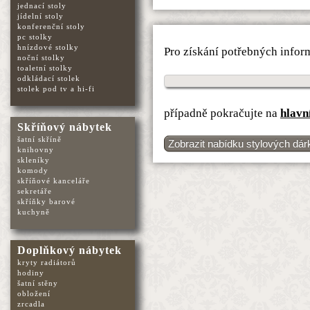
jednací stoly
jídelní stoly
konferenční stoly
pc stolky
hnízdové stolky
Pro získání potřebných infor
noční stolky
toaletní stolky
odkládací stolek
stolek pod tv a hi-fi
případně pokračujte na
hlavn
Skříňový nábytek
šatní skříně
Zobrazit nabídku stylových dár
knihovny
skleníky
komody
skříňové kanceláře
sekretáře
skříňky barové
kuchyně
Doplňkový nábytek
kryty radiátorů
hodiny
šatní stěny
obložení
zrcadla