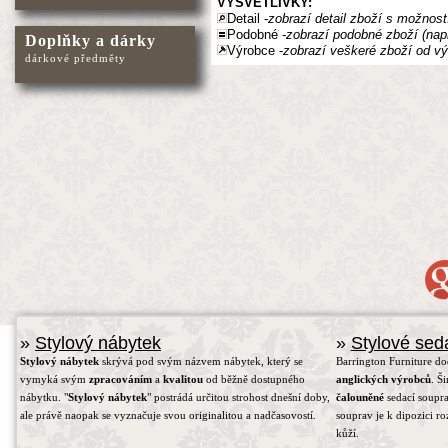
VYSVĚTLIVKY:
Detail -
zobrazí detail zboží s možnost
Podobné -
zobrazí podobné zboží (nap
Doplňky a dárky
Výrobce -
zobrazí veškeré zboží od vý
dárkové předměty
»
Stylový nábytek
»
Stylové sed
Stylový nábytek
skrývá pod svým názvem nábytek, který se
Barrington Furniture d
vymyká svým
zpracováním
a
kvalitou
od běžně dostupného
anglických výrobců
. Š
nábytku. "
Stylový nábytek
" postrádá určitou strohost dnešní doby,
čalouněné
sedací soupra
ale právě naopak se vyznačuje svou originalitou a nadčasovostí.
souprav je k dipozici r
kůží.