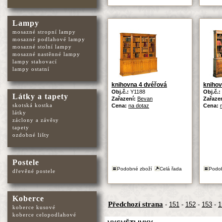
Lampy
mosazné stropní lampy
mosazné podlahové lampy
mosazné stolní lampy
mosazné nastěnné lampy
lampy stahovací
lampy ostatní
knihovna 4 dvéřová
kniho
Obj.č.:
Y1188
Obj.č.:
Látky a tapety
Zařazení:
Bevan
Zařaze
skotská kostka
Cena:
na dotaz
Cena:
látky
záclony a závěsy
tapety
ozdobné lišty
Postele
Podobné zboží
Celá řada
Podo
dřevěné postele
Koberce
Předchozí strana
-
151
-
152
-
153
-
1
koberce kusové
koberce celopodlahové