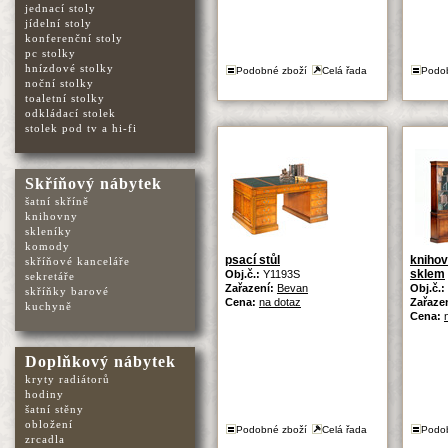
jednací stoly
jídelní stoly
konferenční stoly
pc stolky
hnízdové stolky
Podobné zboží
Celá řada
Podo
noční stolky
toaletní stolky
odkládací stolek
stolek pod tv a hi-fi
Skříňový nábytek
šatní skříně
knihovny
skleníky
komody
psací stůl
knihov
skříňové kanceláře
sklem
Obj.č.:
Y1193S
sekretáře
Zařazení:
Bevan
Obj.č.:
skříňky barové
Cena:
na dotaz
Zařaze
kuchyně
Cena:
Doplňkový nábytek
kryty radiátorů
hodiny
šatní stěny
obložení
Podobné zboží
Celá řada
Podo
zrcadla