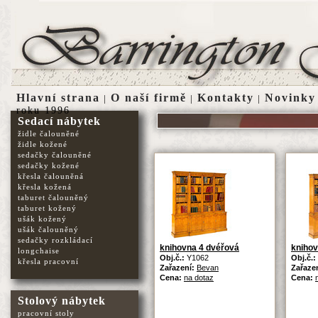
Hlavní strana
O naší firmě
Kontakty
Novinky
|
|
|
roku 1996
Sedací nábytek
židle čalouněné
židle kožené
sedačky čalouněné
sedačky kožené
křesla čalouněná
křesla kožená
taburet čalouněný
taburet kožený
ušák kožený
ušák čalouněný
sedačky rozkládací
knihovna 4 dvéřová
knihov
longchaise
Obj.č.:
Y1062
Obj.č.:
křesla pracovní
Zařazení:
Bevan
Zařaze
Cena:
na dotaz
Cena:
Stolový nábytek
pracovní stoly