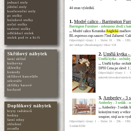
jednací stoly
jídelní stoly
44 stran výsledků.
konferenční stoly
pc stolky
hnízdové stolky
1.
Modré calico - Barrington Furn
noční stolky
Barrington Furniture - zobrazeno zboží z kat
toaletní stolky
...
Modré calico Keramika
Anglická
značková
odkládací stolek
BL-espresso-cup-saucer-75ml Zařazení: Cali
stolek pod tv a hi-fi
Odpovídající výrazy: 1 - Skóre: 16 - 39k - URL: h
aut=ok&pn=2&subcategory=1&ss=134
Skříňový nábytek
2.
Umělá kytka - 
Umělá kytka - orchidej 
šatní skříně
...
Umělá kytka- orchid
knihovny
skleníky
DPH Cena po slevě: 1 
komody
Odpovídající výrazy: 1 - 
skříňové kanceláře
nabytek/sleva-akce/umela-k
sekretáře
skříňky barové
kuchyně
3.
Amberley - 3 
Amberley - 3 sedák - s
Doplňkový nábytek
...
Amberley- 3 sedák Am
kryty radiátorů
krásnými tvary a velic
hodiny
souprav, stojí za to vy
šatní stěny
Odpovídající výrazy: 1 - Skóre: 16 - 29k - URL: 
obložení
3-sedak/6338/
zrcadla