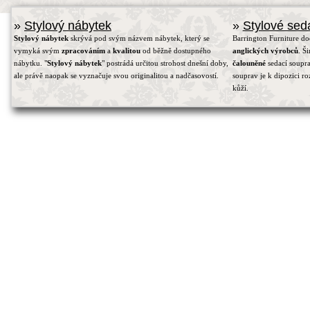
»
Stylový nábytek
»
Stylové sed
Stylový nábytek
skrývá pod svým názvem nábytek, který se
Barrington Furniture d
vymyká svým
zpracováním
a
kvalitou
od běžně dostupného
anglických výrobců
. Š
nábytku. "
Stylový nábytek
" postrádá určitou strohost dnešní doby,
čalouněné
sedací soupra
ale právě naopak se vyznačuje svou originalitou a nadčasovostí.
souprav je k dipozici r
kůží.