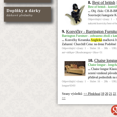
8.
Best of british
Best of british - konvi
Doplňky a dárky
...
Obj. číslo: CH-B-BR-
Související kategorie 
dárkové předměty
Odpovídající výrazy: 1 - 
nabytek/konvicky/best-of-br
9.
Konvičky - Barrington Furnitu
Barrington Furniture - zobrazeno zboží z ka
...
Konvičky Keramika
Anglická
značková J
Zařazení: Churchill Cena: na dotaz Podobn
Odpovídající výrazy: 1 - Skóre: 16 - 38k - URL: h
aut=ok&pn=2&subcategory=1&ss=51
10.
Chaise longu
Chaise longue - longcha
...
Chaise longue Klasi
sezení vzniknul původně
přidával podnožník na
Odpovídající výrazy: 1 - Skóre: 16 - 28k - URL: h
longue/6343/
Strany výsledků:
<< Předchozí
19
20
21
22
>>