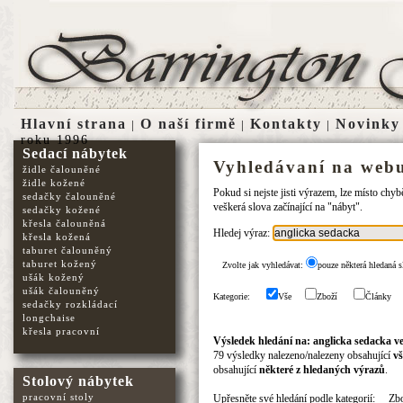
Hlavní strana
O naší firmě
Kontakty
Novinky
|
|
|
roku 1996
Sedací nábytek
Vyhledávaní na webu
židle čalouněné
židle kožené
Pokud si nejste jisti výrazem, lze místo chy
sedačky čalouněné
veškerá slova začínající na "nábyt".
sedačky kožené
křesla čalouněná
Hledej výraz:
křesla kožená
taburet čalouněný
taburet kožený
Zvolte jak vyhledávat:
pouze některá hledaná s
ušák kožený
ušák čalouněný
Kategorie:
Vše
Zboží
Články
sedačky rozkládací
longchaise
křesla pracovní
Výsledek hledání na: anglicka sedacka ve
79 výsledky nalezeno/nalezeny obsahující
vš
obsahující
některé z hledaných výrazů
.
Stolový nábytek
pracovní stoly
Upřesněte své hledání podle kategorií:
Zb