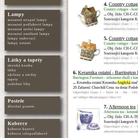
4.
Country cottag
Country cottages - kon
Lampy
...
Obj. číslo: CH-C-CO-
Související kategorie 
mosazné stropní lampy
Odpovídající výrazy: 1 - 
mosazné podlahové lampy
mosazné stolní lampy
nabytek/konvicky/country-c
mosazné nastěnné lampy
5.
Country cottag
lampy stahovací
lampy ostatní
Country cottages - kon
...
Obj. číslo: CH-C-CO-
Související kategorie 
Odpovídající výrazy: 1 - 
Látky a tapety
nabytek/konvicky/country-c
skotská kostka
látky
6.
Keramika ostatní - Barrington 
záclony a závěsy
Barrington Furniture - zobrazeno zboží z kat
tapety
...
Keramika ostatní Keramika
Anglická
znač
ozdobné lišty
20 Zařazení: Churchill Cena: na dotaz Podob
Odpovídající výrazy: 1 - Skóre: 16 - 26k - URL: h
aut=ok&pn=4&subcategory=1&ss=53
Postele
7.
Afternoon tea
dřevěné postele
Afternoon tea - keramik
...
Obj. číslo: CH-A-TE-
Související kategorie 
Koberce
Odpovídající výrazy: 1 - 
koberce kusové
nabytek/keramika-ostatni/af
koberce celopodlahové