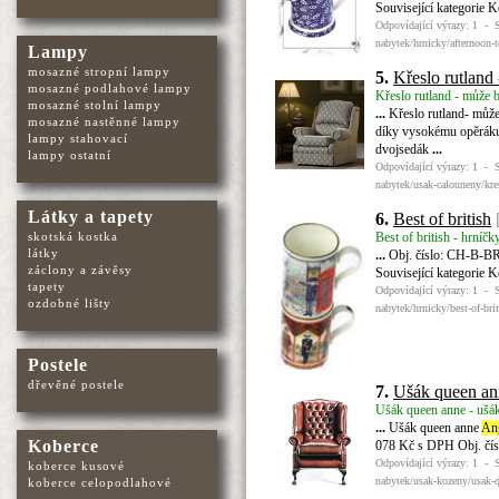
Související kategorie 
Odpovídající výrazy: 1 - 
nabytek/hrnicky/afternoon-
Lampy
mosazné stropní lampy
5.
Křeslo rutland
mosazné podlahové lampy
Křeslo rutland - může b
mosazné stolní lampy
...
Křeslo rutland- může
mosazné nastěnné lampy
díky vysokému opěráku 
lampy stahovací
dvojsedák
...
lampy ostatní
Odpovídající výrazy: 1 - 
nabytek/usak-calouneny/kre
Látky a tapety
6.
Best of british
Best of british - hrníčk
skotská kostka
látky
...
Obj. číslo: CH-B-BR-
záclony a závěsy
Související kategorie 
tapety
Odpovídající výrazy: 1 - 
ozdobné lišty
nabytek/hrnicky/best-of-bri
Postele
dřevěné postele
7.
Ušák queen an
Ušák queen anne - ušák
...
Ušák queen anne
An
Koberce
078 Kč s DPH Obj. čís
Odpovídající výrazy: 1 - 
koberce kusové
nabytek/usak-kozeny/usak-
koberce celopodlahové