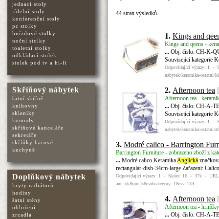
jednací stoly
jídelní stoly
44 stran výsledků.
konferenční stoly
pc stolky
hnízdové stolky
1.
Kings and qee
noční stolky
Kings and qeens - keram
toaletní stolky
...
Obj. číslo: CH-K-QU
odkládací stolek
Související kategorie 
stolek pod tv a hi-fi
Odpovídající výrazy: 1 - 
nabytek/keramika-ostatni/k
Skříňový nábytek
2.
Afternoon tea
Afternoon tea - keramik
šatní skříně
...
Obj. číslo: CH-A-TE-
knihovny
skleníky
Související kategorie 
komody
Odpovídající výrazy: 1 - 
skříňové kanceláře
nabytek/keramika-ostatni/af
sekretáře
skříňky barové
3.
Modré calico - Barrington Furn
kuchyně
Barrington Furniture - zobrazeno zboží z kat
...
Modré calico Keramika
Anglická
značková 
rectangular-dish-34cm-large Zařazení: Calic
Doplňkový nábytek
Odpovídající výrazy: 1 - Skóre: 16 - 37k - URL: h
aut=ok&pn=5&subcategory=1&ss=134
kryty radiátorů
hodiny
4.
Afternoon tea
šatní stěny
Afternoon tea - hrníčky
obložení
...
Obj. číslo: CH-A-TE-
zrcadla