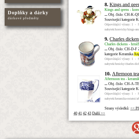
8.
Kings and qee
Kings and qeens - konv
Doplňky a dárky
...
Obj. číslo: CH-K-QU
dárkové předměty
Související kategorie 
Odpovídající výrazy: 1 - 
nabytek/konvicky/kings-an
9.
Charles dicken
Charles dickens - hrníč
...
Obj. číslo: CH-D-F Z
kategorie Keramika
Ang
Odpovídající výrazy: 1 - 
nabytek/hrnicky/charles-di
10.
Afternoon tea
Afternoon tea - keramik
...
Obj. číslo: CH-A-TE-
Související kategorie 
Odpovídající výrazy: 1 - 
nabytek/keramika-ostatni/af
Strany výsledků:
<< Př
40
41
42
43
Další >>