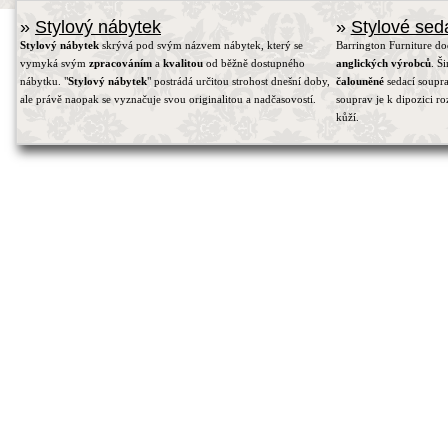
»
Stylový nábytek
»
Stylové sed
Stylový nábytek
skrývá pod svým názvem nábytek, který se
Barrington Furniture d
vymyká svým
zpracováním
a
kvalitou
od běžně dostupného
anglických výrobců
. Š
nábytku. "
Stylový nábytek
" postrádá určitou strohost dnešní doby,
čalouněné
sedací soupra
ale právě naopak se vyznačuje svou originalitou a nadčasovostí.
souprav je k dipozici r
kůží.