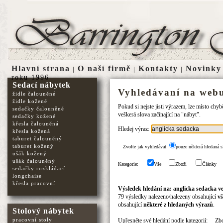
Hlavní strana
O naší firmě
Kontakty
Novinky
|
|
|
roku 1996
Sedací nábytek
Vyhledávaní na webu
židle čalouněné
židle kožené
Pokud si nejste jisti výrazem, lze místo chy
sedačky čalouněné
veškerá slova začínající na "nábyt".
sedačky kožené
křesla čalouněná
Hledej výraz:
křesla kožená
taburet čalouněný
taburet kožený
Zvolte jak vyhledávat:
pouze některá hledaná s
ušák kožený
ušák čalouněný
Kategorie:
Vše
Zboží
Články
sedačky rozkládací
longchaise
křesla pracovní
Výsledek hledání na: anglicka sedacka ve
79 výsledky nalezeno/nalezeny obsahující
vš
obsahující
některé z hledaných výrazů
.
Stolový nábytek
pracovní stoly
Upřesněte své hledání podle kategorií:
Zb