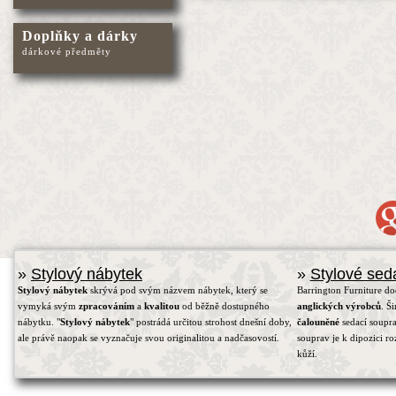
Doplňky a dárky
dárkové předměty
»
Stylový nábytek
»
Stylové sed
Stylový nábytek
skrývá pod svým názvem nábytek, který se
Barrington Furniture d
vymyká svým
zpracováním
a
kvalitou
od běžně dostupného
anglických výrobců
. Š
nábytku. "
Stylový nábytek
" postrádá určitou strohost dnešní doby,
čalouněné
sedací soupra
ale právě naopak se vyznačuje svou originalitou a nadčasovostí.
souprav je k dipozici r
kůží.