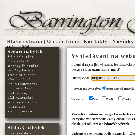
Hlavní strana
O naší firmě
Kontakty
Novinky
|
|
|
roku 1996
Sedací nábytek
Vyhledávaní na webu
židle čalouněné
židle kožené
Pokud si nejste jisti výrazem, lze místo chy
sedačky čalouněné
veškerá slova začínající na "nábyt".
sedačky kožené
křesla čalouněná
Hledej výraz:
křesla kožená
taburet čalouněný
taburet kožený
Zvolte jak vyhledávat:
pouze některá hledaná s
ušák kožený
ušák čalouněný
Kategorie:
Vše
Zboží
Články
sedačky rozkládací
longchaise
křesla pracovní
Výsledek hledání na: anglicka sedacka ve
79 výsledky nalezeno/nalezeny obsahující
vš
obsahující
některé z hledaných výrazů
.
Stolový nábytek
pracovní stoly
Upřesněte své hledání podle kategorií:
Zb