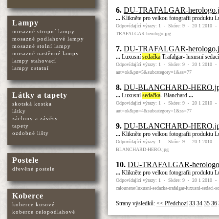
6.
DU-TRAFALGAR-herologo.
...
Klikněte pro velkou fotografii produktu 
Lampy
Odpovídající výrazy: 1 - Skóre: 9 - 20 1 2010 -
mosazné stropní lampy
TRAFALGAR-herologo.jpg
mosazné podlahové lampy
mosazné stolní lampy
7.
DU-TRAFALGAR-herologo.
mosazné nastěnné lampy
...
Luxusní
sedačka
Trafalgar- luxusní sedac
lampy stahovací
Odpovídající výrazy: 1 - Skóre: 9 - 20 1 2010 - 
lampy ostatní
aut=ok&pn=5&subcategory=1&ss=77
8.
DU-BLANCHARD-HERO.j
Látky a tapety
...
Luxusní
sedačka
- Blanchard
...
Odpovídající výrazy: 1 - Skóre: 9 - 20 1 2010 - 
skotská kostka
aut=ok&pn=4&subcategory=1&ss=77
látky
záclony a závěsy
9.
DU-BLANCHARD-HERO.j
tapety
ozdobné lišty
...
Klikněte pro velkou fotografii produktu 
Odpovídající výrazy: 1 - Skóre: 9 - 20 1 2010 -
BLANCHARD-HERO.jpg
Postele
10.
DU-TRAFALGAR-herologo.
dřevěné postele
...
Klikněte pro velkou fotografii produktu 
Odpovídající výrazy: 1 - Skóre: 9 - 20 1 2010 - 
calounene/luxusni-sedacka-trafalgar-luxusni-sedaci-
Koberce
Strany výsledků:
<< Předchozí
33
34
35
36
koberce kusové
koberce celopodlahové