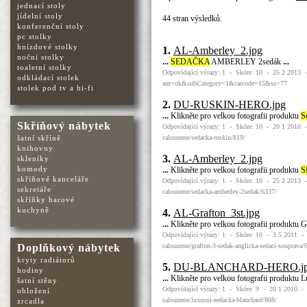
jednací stoly
jídelní stoly
44 stran výsledků.
konferenční stoly
pc stolky
hnízdové stolky
1.
AL-Amberley_2.jpg
noční stolky
...
SEDAČKA
AMBERLEY 2sedák
...
toaletní stolky
Odpovídající výrazy: 1 - Skóre: 10 - 25 2 2013 -
odkládací stolek
aut=ok&subCategory=1&catcode=15&ss=77
stolek pod tv a hi-fi
2.
DU-RUSKIN-HERO.jpg
...
Klikněte pro velkou fotografii produktu
S
Skříňový nábytek
Odpovídající výrazy: 1 - Skóre: 10 - 20 1 2010 -
calounene/sedacka-ruskin/819/
šatní skříně
knihovny
3.
AL-Amberley_2.jpg
skleníky
komody
...
Klikněte pro velkou fotografii produktu
S
skříňové kanceláře
Odpovídající výrazy: 1 - Skóre: 10 - 25 2 2013 -
sekretáře
calounene/sedacka-amberley-2sedak/6337/
skříňky barové
kuchyně
4.
AL-Grafton_3st.jpg
...
Klikněte pro velkou fotografii produktu 
Odpovídající výrazy: 1 - Skóre: 10 - 3 5 2011 - 
calounene/grafton-3-sedak-anglicka-sedaci-souprava/
Doplňkový nábytek
kryty radiátorů
5.
DU-BLANCHARD-HERO.j
hodiny
...
Klikněte pro velkou fotografii produktu 
šatní stěny
Odpovídající výrazy: 1 - Skóre: 9 - 20 1 2010 - 
obložení
calounene/luxusni-sedacka-blanchard/808/
zrcadla