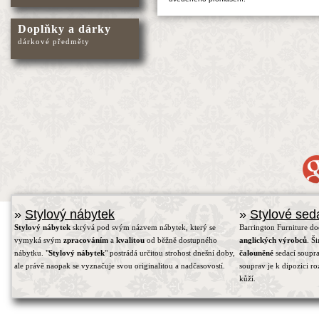
Doplňky a dárky
dárkové předměty
»
Stylový nábytek
»
Stylové sed
Stylový nábytek
skrývá pod svým názvem nábytek, který se
Barrington Furniture d
vymyká svým
zpracováním
a
kvalitou
od běžně dostupného
anglických výrobců
. Š
nábytku. "
Stylový nábytek
" postrádá určitou strohost dnešní doby,
čalouněné
sedací soupra
ale právě naopak se vyznačuje svou originalitou a nadčasovostí.
souprav je k dipozici r
kůží.