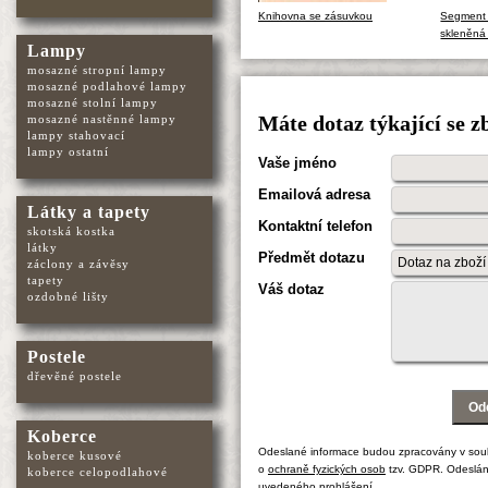
Knihovna se zásuvkou
Segment d
skleněná
Lampy
mosazné stropní lampy
mosazné podlahové lampy
mosazné stolní lampy
mosazné nastěnné lampy
Máte dotaz týkající se z
lampy stahovací
lampy ostatní
Vaše jméno
Emailová adresa
Látky a tapety
Kontaktní telefon
skotská kostka
látky
Předmět dotazu
záclony a závěsy
tapety
Váš dotaz
ozdobné lišty
Postele
dřevěné postele
Koberce
Odeslané informace budou zpracovány v sou
koberce kusové
o
ochraně fyzických osob
tzv. GDPR. Odeslán
koberce celopodlahové
uvedeného prohlášení.