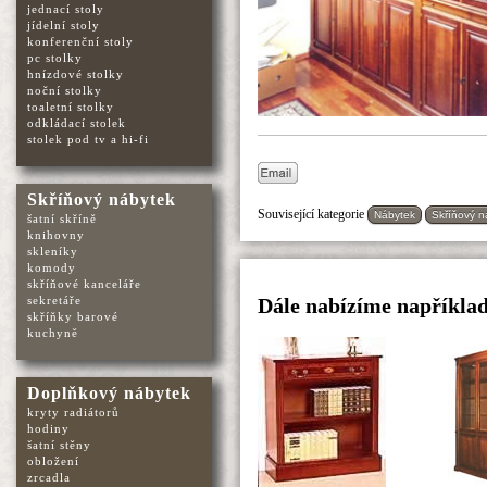
jednací stoly
jídelní stoly
konferenční stoly
pc stolky
hnízdové stolky
noční stolky
toaletní stolky
odkládací stolek
stolek pod tv a hi-fi
Skříňový nábytek
Související kategorie
Nábytek
Skříňový n
šatní skříně
knihovny
skleníky
komody
skříňové kanceláře
sekretáře
Dále nabízíme napříkla
skříňky barové
kuchyně
Doplňkový nábytek
kryty radiátorů
hodiny
šatní stěny
obložení
zrcadla