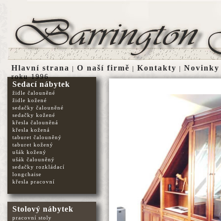
Hlavní strana
O naší firmě
Kontakty
Novinky
|
|
|
roku 1996
Sedací nábytek
židle čalouněné
židle kožené
sedačky čalouněné
sedačky kožené
křesla čalouněná
křesla kožená
taburet čalouněný
taburet kožený
ušák kožený
ušák čalouněný
sedačky rozkládací
longchaise
křesla pracovní
Stolový nábytek
pracovní stoly