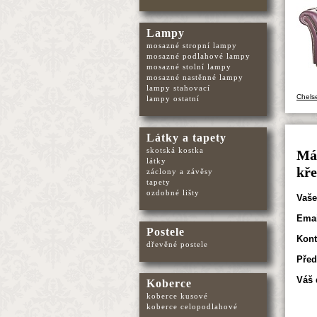
Lampy
mosazné stropní lampy
mosazné podlahové lampy
mosazné stolní lampy
mosazné nastěnné lampy
lampy stahovací
Chelse
lampy ostatní
Látky a tapety
skotská kostka
Mát
látky
kře
záclony a závěsy
tapety
ozdobné lišty
Vaše
Emai
Postele
Kont
dřevěné postele
Před
Váš 
Koberce
koberce kusové
koberce celopodlahové