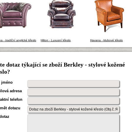
a - tradiční anglické křeslo
Hilton - Luxusní křeslo
Havana - klubové křeslo
e dotaz týkající se zboží Berkley - stylové kožené
slo?
 jméno
lová adresa
aktní telefon
mět dotazu
dotaz