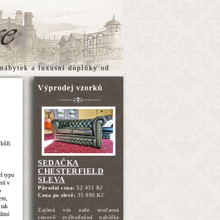
 nábytek
a
luxusní doplňky
od
Výprodej vzorků
 kůži
SEDAČKA
CHESTERFIELD
el typu
SLEVA
stí v
Původní cena:
52 431 Kč
o
Cena po slevě:
35 000 Kč
em,
 tak
Zajímá vás naše současná
litní
cenově zvýhodněná nabídka