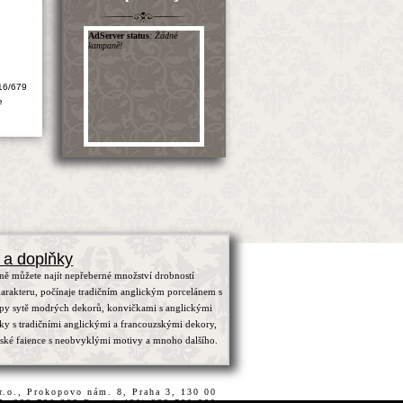
16/679
e
 a doplňky
ně můžete najít nepřeberné množství drobností
arakteru, počínaje tradičním anglickým porcelánem s
ypy sytě modrých dekorů, konvičkami s anglickými
čky s tradičními anglickými a francouzskými dekory,
zské faience s neobvyklými motivy a mnoho dalšího.
.r.o., Prokopovo nám. 8, Praha 3, 130 00
15, 222 780 222 Fax.:(+420) 222 780 222