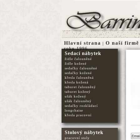
Hlavní strana
O naší firmě
|
roku 1996
Sedací nábytek
židle čalouněné
židle kožené
sedačky čalouněné
sedačky kožené
křesla čalouněná
křesla kožená
taburet čalouněný
taburet kožený
ušák kožený
ušák čalouněný
sedačky rozkládací
longchaise
křesla pracovní
Stolový nábytek
pracovní stoly