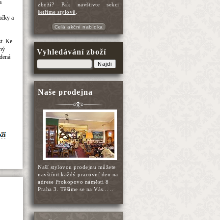
a
zboží? Pak navštivte sekci
šetříme stylově
.
dačky a
Celá akční nabídka
st. Ke
ený
Vyhledávání zboží
edená
Najdi
Naše prodejna
Naší stylovou prodejnu můžete
navštívit každý pracovní den na
adrese Prokopovo náměstí 8
Praha 3. Těšíme se na Vás... ..