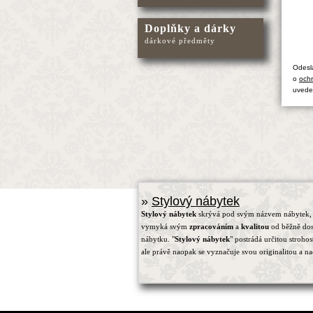
Doplňky a dárky
dárkové předměty
Odesl
o
ochr
uvede
»
Stylový nábytek
Stylový nábytek
skrývá pod svým názvem nábytek, 
vymyká svým
zpracováním
a
kvalitou
od běžně do
nábytku. "
Stylový nábytek
" postrádá určitou strohos
ale právě naopak se vyznačuje svou originalitou a na