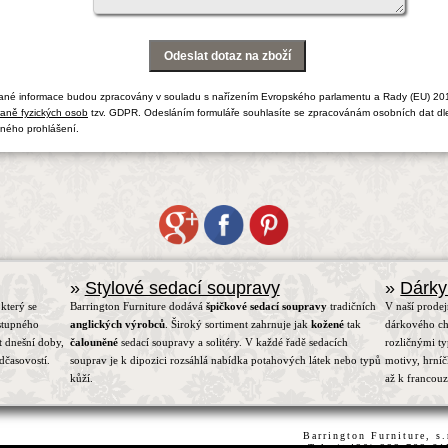
ané informace budou zpracovány v souladu s nařízením Evropského parlamentu a Rady (EU) 20
aně fyzických osob
tzv. GDPR. Odesláním formuláře souhlasíte se zpracovánám osobních dat dl
ného prohlášení.
»
Stylové sedací soupravy
»
Dárky
který se
Barrington Furniture dodává
špičkové sedací soupravy
tradičních
V naší prodej
stupného
anglických výrobců
. Široký sortiment zahrnuje jak
kožené
tak
dárkového ch
t dnešní doby,
čalouněné
sedací soupravy a solitéry. V každé řadě sedacích
rozličnými t
dčasovostí.
souprav je k dipozici rozsáhlá nabídka potahových látek nebo typů
motivy, hrní
kůží.
až k francou
Barrington Furniture, s
Tel.:(+420) 222 782 6