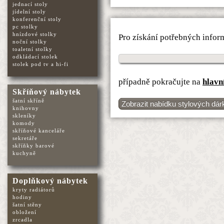
jednací stoly
jídelní stoly
konferenční stoly
pc stolky
hnízdové stolky
Pro získání potřebných infor
noční stolky
toaletní stolky
odkládací stolek
stolek pod tv a hi-fi
případně pokračujte na
hlavn
Skříňový nábytek
šatní skříně
Zobrazit nabídku stylových dár
knihovny
skleníky
komody
skříňové kanceláře
sekretáře
skříňky barové
kuchyně
Doplňkový nábytek
kryty radiátorů
hodiny
šatní stěny
obložení
zrcadla