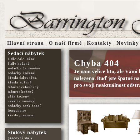
Hlavní strana
O naší firmě
Kontakty
Novinky
|
|
|
Sedací nábytek
židle čalouněné
Chyba 404
židle kožené
sedačky čalouněné
Je nám velice líto, ale Vám
sedačky kožené
nalezena. Buď jste špatně na
křesla čalouněná
křesla kožená
pro svoji neaktuálnost odstr
taburet čalouněný
taburet kožený
ušák kožený
ušák čalouněný
sedačky rozkládací
longchaise
křesla pracovní
Stolový nábytek
pracovní stoly