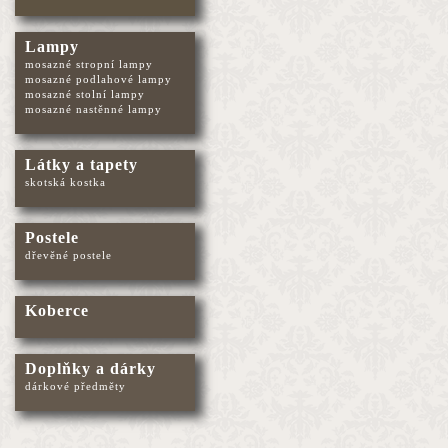
Lampy
mosazné stropní lampy
mosazné podlahové lampy
mosazné stolní lampy
mosazné nastěnné lampy
Látky a tapety
skotská kostka
Postele
dřevěné postele
Koberce
Doplňky a dárky
dárkové předměty