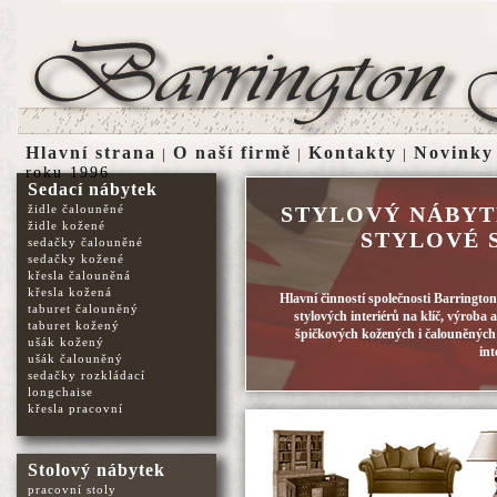
Hlavní strana
O naší firmě
Kontakty
Novinky
|
|
|
roku 1996
Sedací nábytek
židle čalouněné
STYLOVÝ NÁBYT
židle kožené
STYLOVÉ 
sedačky čalouněné
sedačky kožené
křesla čalouněná
křesla kožená
Hlavní činností společnosti Barringto
taburet čalouněný
stylových interiérů na klíč, výroba
taburet kožený
špičkových kožených i čalouněných 
ušák kožený
int
ušák čalouněný
sedačky rozkládací
longchaise
křesla pracovní
Stolový nábytek
pracovní stoly