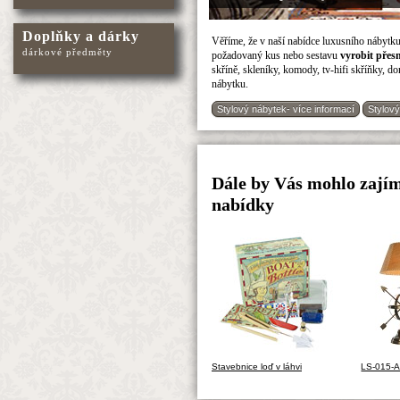
Doplňky a dárky
Věříme, že v naší nabídce luxusního nábytku
dárkové předměty
požadovaný kus nebo sestavu
vyrobit přes
skříně, skleníky, komody, tv-hifi skříňky, 
nábytku.
Stylový nábytek- více informací
Stylový
Dále by Vás mohlo zajíma
nabídky
Stavebnice loď v láhvi
LS-015-