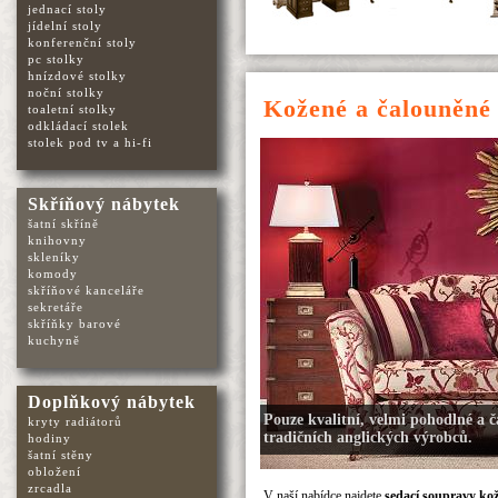
jednací stoly
jídelní stoly
konferenční stoly
pc stolky
hnízdové stolky
noční stolky
Kožené a čalouněné 
toaletní stolky
odkládací stolek
stolek pod tv a hi-fi
Skříňový nábytek
šatní skříně
knihovny
skleníky
komody
skříňové kanceláře
sekretáře
skříňky barové
kuchyně
Doplňkový nábytek
Pouze kvalitní, velmi pohodlné a 
kryty radiátorů
tradičních anglických výrobců.
hodiny
šatní stěny
obložení
zrcadla
V naší nabídce najdete
sedací soupravy kož