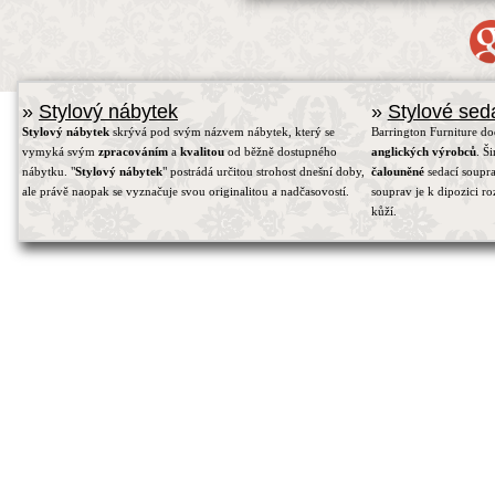
»
Stylový nábytek
»
Stylové sed
Stylový nábytek
skrývá pod svým názvem nábytek, který se
Barrington Furniture d
vymyká svým
zpracováním
a
kvalitou
od běžně dostupného
anglických výrobců
. Š
nábytku. "
Stylový nábytek
" postrádá určitou strohost dnešní doby,
čalouněné
sedací soupra
ale právě naopak se vyznačuje svou originalitou a nadčasovostí.
souprav je k dipozici r
kůží.