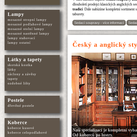
dlouholetí prodejci klasických anglických 
tradicí
. Dále nabízíme kompletní sortiment s
Lampy
taburety.
mosazné stropní lampy
Sedací soupravy - více informací
Sedac
mosazné podlahové lampy
mosazné stolní lampy
mosazné nastěnné lampy
lampy stahovací
Český a anglický st
lampy ostatní
Látky a tapety
skotská kostka
látky
záclony a závěsy
tapety
ozdobné lišty
Postele
dřevěné postele
Koberce
koberce kusové
Naší specializací je kompletní vyb
koberce celopodlahové
Od koberců po lustry.