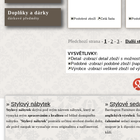
Doplňky a dárky
dárkové předměty
Podobné zboží
Celá řada
Podo
1
Předchozí strana
2
3
Další s
-
-
-
-
VYSVĚTLIVKY:
Detail -
zobrazí detail zboží s možnost
Podobné -
zobrazí podobné zboží (nap
Výrobce -
zobrazí veškeré zboží od vý
»
Stylový nábytek
»
Stylové sed
Stylový nábytek
skrývá pod svým názvem nábytek, který se
Barrington Furniture d
vymyká svým
zpracováním
a
kvalitou
od běžně dostupného
anglických výrobců
. Š
nábytku. "
Stylový nábytek
" postrádá určitou strohost dnešní doby,
čalouněné
sedací soupra
ale právě naopak se vyznačuje svou originalitou a nadčasovostí.
souprav je k dipozici r
kůží.