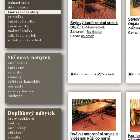
jednací stoly
jídelní stoly
konferenční stoly
pc stolky
Stylov
hnízdové stolky
Stylový konferenční stolek
Obj.č.:
noční stolky
Obj.č.:
BR-konf-stolek
Zařaze
toaletní stolky
Zařazení:
Barrington
Cena:
odkládací stolek
Cena:
na dotaz
stolek pod tv a hi-fi
Skříňový nábytek
šatní skříně
knihovny
skleníky
Podobné zboží
Celá řada
Podo
komody
skříňové kanceláře
sekretáře
skříňky barové
kuchyně
Doplňkový nábytek
kryty radiátorů
hodiny
šatní stěny
obložení
Ováln konferenční stolek s
Konfer
zrcadla
vloženou kůží do horní