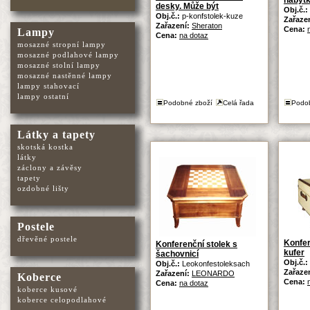
nábytk
desky. Může být
Obj.č.:
Obj.č.:
p-konfstolek-kuze
Zařaze
Zařazení:
Sheraton
Cena:
Lampy
Cena:
na dotaz
mosazné stropní lampy
mosazné podlahové lampy
mosazné stolní lampy
mosazné nastěnné lampy
lampy stahovací
lampy ostatní
Podobné zboží
Celá řada
Podo
Látky a tapety
skotská kostka
látky
záclony a závěsy
tapety
ozdobné lišty
Postele
dřevěné postele
Konfer
Konferenční stolek s
kufer
šachovnicí
Obj.č.:
Obj.č.:
Leokonfestoleksach
Zařaze
Zařazení:
LEONARDO
Koberce
Cena:
Cena:
na dotaz
koberce kusové
koberce celopodlahové