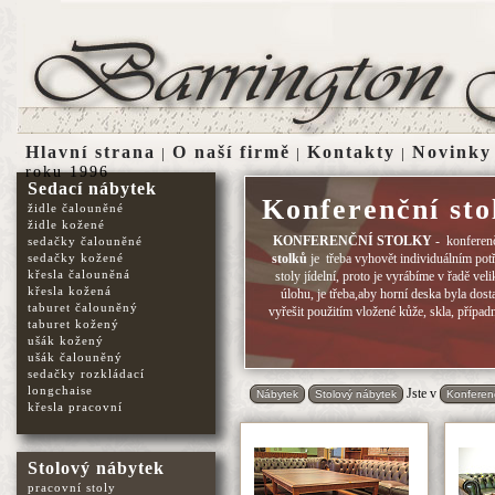
Hlavní strana
O naší firmě
Kontakty
Novinky
|
|
|
roku 1996
Sedací nábytek
Konferenční sto
židle čalouněné
židle kožené
KONFERENČNÍ STOLKY
- konferenč
sedačky čalouněné
sedačky kožené
stolků
je třeba vyhovět individuálním potř
křesla čalouněná
stoly jídelní, proto je vyrábíme v řadě vel
křesla kožená
úlohu, je třeba,aby horní deska byla d
taburet čalouněný
vyřešit použitím vložené kůže, skla, případn
taburet kožený
ušák kožený
ušák čalouněný
sedačky rozkládací
longchaise
Jste v
Nábytek
Stolový nábytek
Konferenč
křesla pracovní
Stolový nábytek
pracovní stoly