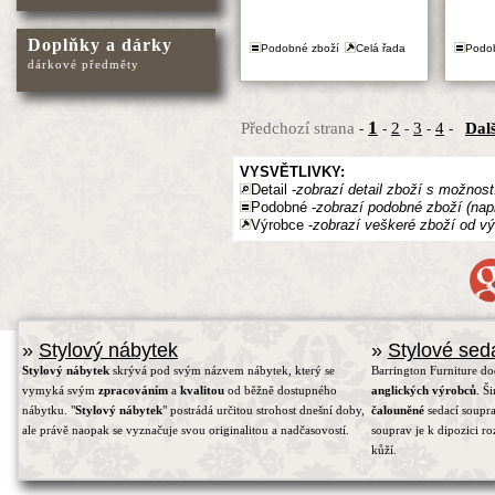
Doplňky a dárky
Podobné zboží
Celá řada
Podo
dárkové předměty
1
Předchozí strana
2
3
4
Dalš
-
-
-
-
-
VYSVĚTLIVKY:
Detail -
zobrazí detail zboží s možnost
Podobné -
zobrazí podobné zboží (nap
Výrobce -
zobrazí veškeré zboží od vý
»
Stylový nábytek
»
Stylové sed
Stylový nábytek
skrývá pod svým názvem nábytek, který se
Barrington Furniture d
vymyká svým
zpracováním
a
kvalitou
od běžně dostupného
anglických výrobců
. Š
nábytku. "
Stylový nábytek
" postrádá určitou strohost dnešní doby,
čalouněné
sedací soupra
ale právě naopak se vyznačuje svou originalitou a nadčasovostí.
souprav je k dipozici r
kůží.