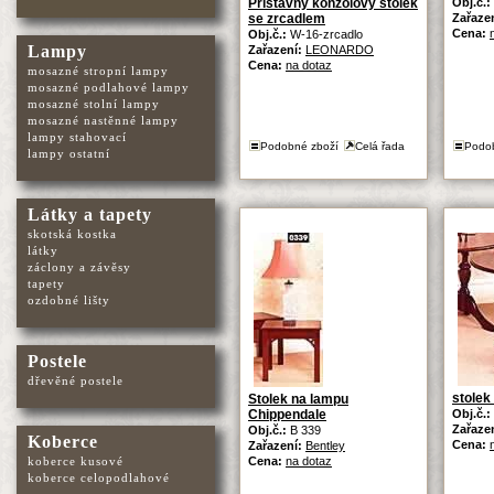
Přístavný konzolový stolek
Obj.č.:
se zrcadlem
Zařaze
Cena:
Obj.č.:
W-16-zrcadlo
Lampy
Zařazení:
LEONARDO
Cena:
na dotaz
mosazné stropní lampy
mosazné podlahové lampy
mosazné stolní lampy
mosazné nastěnné lampy
lampy stahovací
Podobné zboží
Celá řada
Podo
lampy ostatní
Látky a tapety
skotská kostka
látky
záclony a závěsy
tapety
ozdobné lišty
Postele
dřevěné postele
stolek
Stolek na lampu
Chippendale
Obj.č.:
Zařaze
Obj.č.:
B 339
Koberce
Cena:
Zařazení:
Bentley
koberce kusové
Cena:
na dotaz
koberce celopodlahové