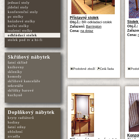
jednací stoly
jídelní stoly
konferenční stoly
pc stolky
Přístavný stolek
hnízdové stolky
Stolek
Obj.č.:
BR-odkladaci-stolek
noční stolky
Obj.č.:
Zařazení:
Barrington
toaletní stolky
Zařaze
Cena:
na dotaz
Cena:
odkládací stolek
stolek pod tv a hi-fi
Skříňový nábytek
šatní skříně
knihovny
Podobné zboží
Celá řada
Podo
skleníky
komody
skříňové kanceláře
sekretáře
skříňky barové
kuchyně
Doplňkový nábytek
kryty radiátorů
hodiny
šatní stěny
obložení
Konzol
zrcadla