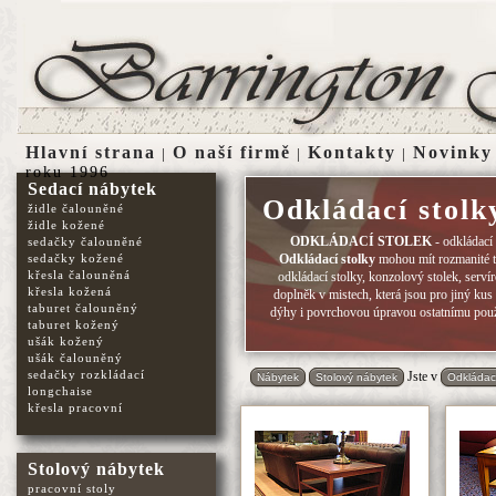
Hlavní strana
O naší firmě
Kontakty
Novinky
|
|
|
roku 1996
Sedací nábytek
Odkládací stolk
židle čalouněné
židle kožené
ODKLÁDACÍ STOLEK
- odkládací
sedačky čalouněné
sedačky kožené
Odkládací stolky
mohou mít rozmanité tv
křesla čalouněná
odkládací stolky, konzolový stolek, servír
křesla kožená
doplněk v mistech, která jsou pro jiný k
taburet čalouněný
dýhy i povrchovou úpravou ostatnímu použi
taburet kožený
ušák kožený
ušák čalouněný
sedačky rozkládací
Jste v
Nábytek
Stolový nábytek
Odkládací
longchaise
křesla pracovní
Stolový nábytek
pracovní stoly