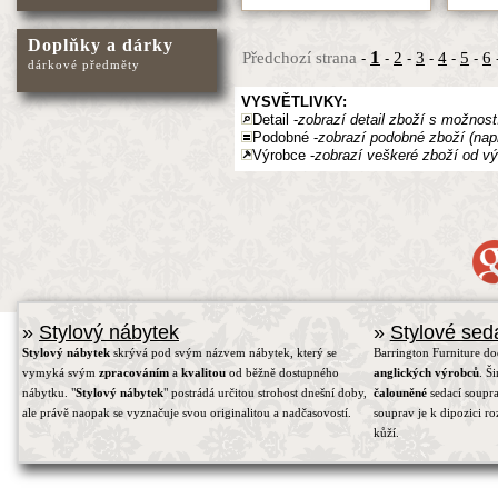
Doplňky a dárky
1
Předchozí strana
2
3
4
5
6
-
-
-
-
-
-
dárkové předměty
VYSVĚTLIVKY:
Detail -
zobrazí detail zboží s možnost
Podobné -
zobrazí podobné zboží (nap
Výrobce -
zobrazí veškeré zboží od vý
»
Stylový nábytek
»
Stylové sed
Stylový nábytek
skrývá pod svým názvem nábytek, který se
Barrington Furniture d
vymyká svým
zpracováním
a
kvalitou
od běžně dostupného
anglických výrobců
. Š
nábytku. "
Stylový nábytek
" postrádá určitou strohost dnešní doby,
čalouněné
sedací soupra
ale právě naopak se vyznačuje svou originalitou a nadčasovostí.
souprav je k dipozici r
kůží.