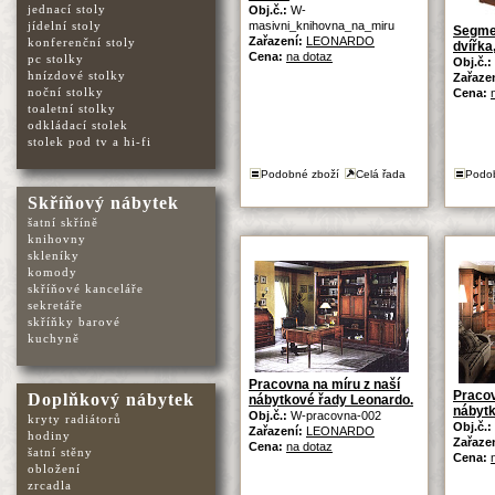
jednací stoly
Obj.č.:
W-
jídelní stoly
masivni_knihovna_na_miru
Segmen
Zařazení:
LEONARDO
konferenční stoly
dvířka,
Cena:
na dotaz
pc stolky
Obj.č.:
hnízdové stolky
Zařaze
noční stolky
Cena:
toaletní stolky
odkládací stolek
stolek pod tv a hi-fi
Podobné zboží
Celá řada
Podo
Skříňový nábytek
šatní skříně
knihovny
skleníky
komody
skříňové kanceláře
sekretáře
skříňky barové
kuchyně
Pracovna na míru z naší
Pracov
Doplňkový nábytek
nábytkové řady Leonardo.
nábytk
Obj.č.:
W-pracovna-002
kryty radiátorů
Obj.č.:
Zařazení:
LEONARDO
hodiny
Zařaze
Cena:
na dotaz
šatní stěny
Cena:
obložení
zrcadla