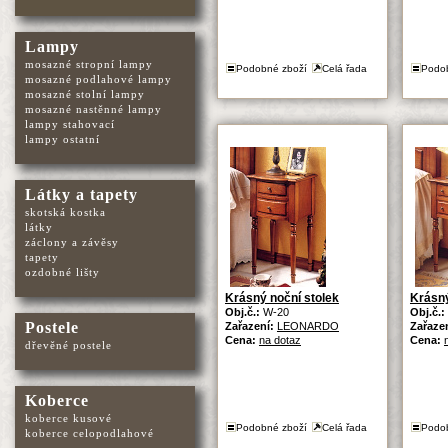
Lampy
mosazné stropní lampy
Podobné zboží
Celá řada
Podo
mosazné podlahové lampy
mosazné stolní lampy
mosazné nastěnné lampy
lampy stahovací
lampy ostatní
Látky a tapety
skotská kostka
látky
záclony a závěsy
tapety
ozdobné lišty
Krásný noční stolek
Krásný
Obj.č.:
W-20
Obj.č.:
Postele
Zařazení:
LEONARDO
Zařaze
Cena:
na dotaz
Cena:
dřevěné postele
Koberce
koberce kusové
Podobné zboží
Celá řada
Podo
koberce celopodlahové