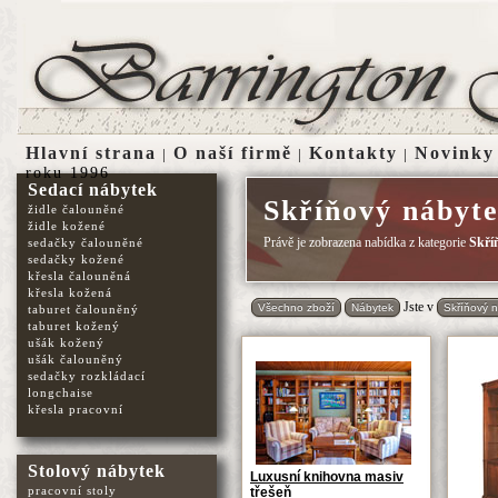
Hlavní strana
O naší firmě
Kontakty
Novinky
|
|
|
roku 1996
Sedací nábytek
Skříňový nábyt
židle čalouněné
židle kožené
Právě je zobrazena nabídka z kategorie
Skří
sedačky čalouněné
sedačky kožené
křesla čalouněná
křesla kožená
Jste v
Všechno zboží
Nábytek
Skříňový 
taburet čalouněný
taburet kožený
ušák kožený
ušák čalouněný
sedačky rozkládací
longchaise
křesla pracovní
Stolový nábytek
Luxusní knihovna masiv
pracovní stoly
třešeň