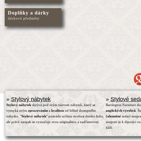
Doplňky a dárky
dárkové předměty
»
Stylový nábytek
»
Stylové sed
Stylový nábytek
skrývá pod svým názvem nábytek, který se
Barrington Furniture d
vymyká svým
zpracováním
a
kvalitou
od běžně dostupného
anglických výrobců
. Š
nábytku. "
Stylový nábytek
" postrádá určitou strohost dnešní doby,
čalouněné
sedací soupra
ale právě naopak se vyznačuje svou originalitou a nadčasovostí.
souprav je k dipozici r
kůží.