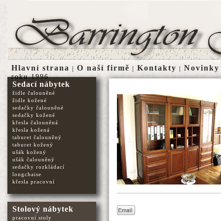
Hlavní strana
O naší firmě
Kontakty
Novinky
|
|
|
roku 1996
Sedací nábytek
židle čalouněné
židle kožené
sedačky čalouněné
sedačky kožené
křesla čalouněná
křesla kožená
taburet čalouněný
taburet kožený
ušák kožený
ušák čalouněný
sedačky rozkládací
longchaise
křesla pracovní
Stolový nábytek
pracovní stoly