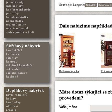
jednací stoly
Související kategorie
Nábytek
Skříňový n
jídelní stoly
konferenční stoly
pc stolky
hnízdové stolky
noční stolky
toaletní stolky
Dále nabízíme napříkla
odkládací stolek
stolek pod tv a hi-fi
Skříňový nábytek
šatní skříně
knihovny
skleníky
komody
skříňové kanceláře
sekretáře
Knihovna vysoká
Knihovna 
skříňky barové
kuchyně
Doplňkový nábytek
Máte dotaz týkající se 
kryty radiátorů
provedení?
hodiny
šatní stěny
obložení
Vaše jméno
zrcadla