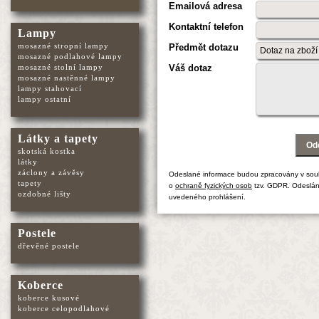
Emailová adresa
Kontaktní telefon
Lampy
mosazné stropní lampy
Předmět dotazu
mosazné podlahové lampy
mosazné stolní lampy
Váš dotaz
mosazné nastěnné lampy
lampy stahovací
lampy ostatní
Látky a tapety
skotská kostka
látky
záclony a závěsy
Odeslané informace budou zpracovány v sou
tapety
o
ochraně fyzických osob
tzv. GDPR. Odeslán
ozdobné lišty
uvedeného prohlášení.
Postele
dřevěné postele
Koberce
koberce kusové
koberce celopodlahové