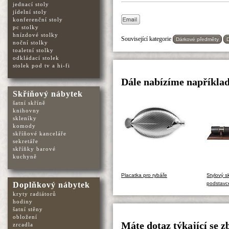
jednací stoly
jídelní stoly
konferenční stoly
pc stolky
hnízdové stolky
Související kategorie
Dárkové předměty
noční stolky
toaletní stolky
odkládací stolek
stolek pod tv a hi-fi
Dále nabízíme například
Skříňový nábytek
šatní skříně
knihovny
skleníky
komody
skříňové kanceláře
sekretáře
skříňky barové
kuchyně
Placatka pro rybáře
Stylový s
podstav
Doplňkový nábytek
kryty radiátorů
hodiny
šatní stěny
obložení
Máte dotaz týkající se z
zrcadla