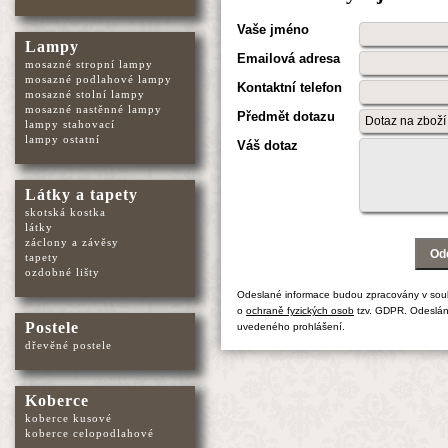
Vaše jméno
Lampy
Emailová adresa
mosazné stropní lampy
mosazné podlahové lampy
Kontaktní telefon
mosazné stolní lampy
mosazné nastěnné lampy
Předmět dotazu
lampy stahovací
lampy ostatní
Váš dotaz
Látky a tapety
skotská kostka
látky
záclony a závěsy
tapety
ozdobné lišty
Odeslané informace budou zpracovány v sou
o
ochraně fyzických osob
tzv. GDPR. Odeslán
Postele
uvedeného prohlášení.
dřevěné postele
Koberce
koberce kusové
koberce celopodlahové