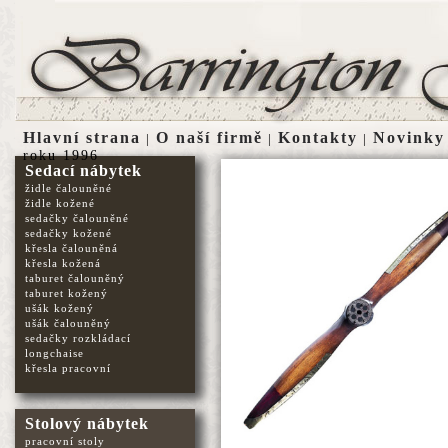
Hlavní strana
O naší firmě
Kontakty
Novinky
|
|
|
roku 1996
Sedací nábytek
židle čalouněné
židle kožené
sedačky čalouněné
sedačky kožené
křesla čalouněná
křesla kožená
taburet čalouněný
taburet kožený
ušák kožený
ušák čalouněný
sedačky rozkládací
longchaise
křesla pracovní
Stolový nábytek
pracovní stoly