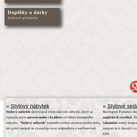
Doplňky a dárky
dárkové předměty
»
Stylový nábytek
»
Stylové sed
Stylový nábytek
skrývá pod svým názvem nábytek, který se
Barrington Furniture d
vymyká svým
zpracováním
a
kvalitou
od běžně dostupného
anglických výrobců
. Š
nábytku. "
Stylový nábytek
" postrádá určitou strohost dnešní doby,
čalouněné
sedací soupra
ale právě naopak se vyznačuje svou originalitou a nadčasovostí.
souprav je k dipozici r
kůží.