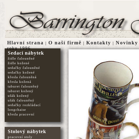
Hlavní strana
O naší firmě
Kontakty
Novinky
|
|
|
roku 1996
Sedací nábytek
židle čalouněné
židle kožené
sedačky čalouněné
sedačky kožené
křesla čalouněná
křesla kožená
taburet čalouněný
taburet kožený
ušák kožený
ušák čalouněný
sedačky rozkládací
longchaise
křesla pracovní
Stolový nábytek
pracovní stoly