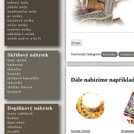
jednací stoly
jídelní stoly
konferenční stoly
pc stolky
hnízdové stolky
noční stolky
toaletní stolky
odkládací stolek
stolek pod tv a hi-fi
Související kategorie
Skříňový nábytek
Keramika
Anglická 
šatní skříně
knihovny
skleníky
komody
skříňové kanceláře
Dále nabízíme například
sekretáře
skříňky barové
kuchyně
Doplňkový nábytek
kryty radiátorů
hodiny
šatní stěny
obložení
Sophie Chintz
Shakesp
zrcadla