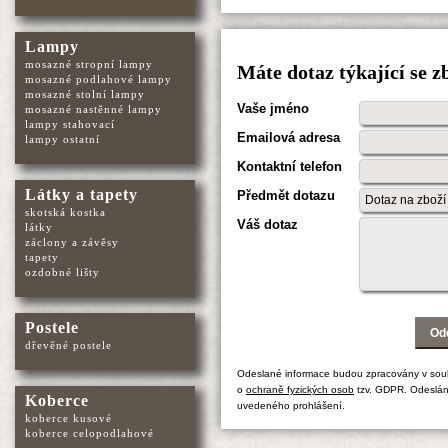
Lampy
mosazné stropní lampy
Máte dotaz týkající se 
mosazné podlahové lampy
mosazné stolní lampy
Vaše jméno
mosazné nastěnné lampy
lampy stahovací
Emailová adresa
lampy ostatní
Kontaktní telefon
Látky a tapety
Předmět dotazu
skotská kostka
Váš dotaz
látky
záclony a závěsy
tapety
ozdobné lišty
Postele
dřevěné postele
Odeslané informace budou zpracovány v sou
o
ochraně fyzických osob
tzv. GDPR. Odeslán
Koberce
uvedeného prohlášení.
koberce kusové
koberce celopodlahové