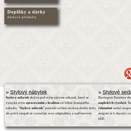
Doplňky a dárky
dárkové předměty
»
Stylový nábytek
»
Stylové sed
Stylový nábytek
skrývá pod svým názvem nábytek, který se
Barrington Furniture d
vymyká svým
zpracováním
a
kvalitou
od běžně dostupného
anglických výrobců
. Š
nábytku. "
Stylový nábytek
" postrádá určitou strohost dnešní doby,
čalouněné
sedací soupra
ale právě naopak se vyznačuje svou originalitou a nadčasovostí.
souprav je k dipozici r
kůží.