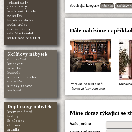
jednací stoly
Související kategorie
Nábytek
Skříňový n
jídelní stoly
konferenční stoly
pc stolky
hnízdové stolky
noční stolky
toaletní stolky
Dále nabízíme napříkla
odkládací stolek
stolek pod tv a hi-fi
Skříňový nábytek
šatní skříně
knihovny
skleníky
komody
skříňové kanceláře
sekretáře
Pracovna na míru z naší
Knihovna
skříňky barové
nábytkové řady Leonardo.
kuchyně
Doplňkový nábytek
kryty radiátorů
Máte dotaz týkající se 
hodiny
šatní stěny
Vaše jméno
obložení
zrcadla