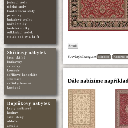
jednací stoly
jídelní stoly
konferenční stoly
pc stolky
hnízdové stolky
noční stolky
toaletní stolky
odkládací stolek
stolek pod tv a hi-fi
Skříňový nábytek
Související kategorie
Koberce
Koberce st
šatní skříně
knihovny
skleníky
komody
skříňové kanceláře
sekretáře
Dále nabízíme například
skříňky barové
kuchyně
Doplňkový nábytek
kryty radiátorů
hodiny
šatní stěny
obložení
zrcadla