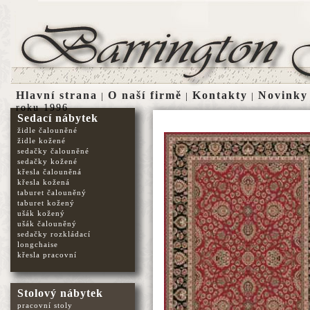
Hlavní strana
O naší firmě
Kontakty
Novinky
|
|
|
roku 1996
Sedací nábytek
židle čalouněné
židle kožené
sedačky čalouněné
sedačky kožené
křesla čalouněná
křesla kožená
taburet čalouněný
taburet kožený
ušák kožený
ušák čalouněný
sedačky rozkládací
longchaise
křesla pracovní
Stolový nábytek
pracovní stoly