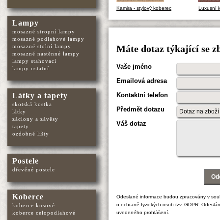
Kamira - stylový koberec
Luxusní 
Lampy
mosazné stropní lampy
mosazné podlahové lampy
mosazné stolní lampy
Máte dotaz týkající se z
mosazné nastěnné lampy
lampy stahovací
Vaše jméno
lampy ostatní
Emailová adresa
Látky a tapety
Kontaktní telefon
skotská kostka
Předmět dotazu
látky
záclony a závěsy
Váš dotaz
tapety
ozdobné lišty
Postele
dřevěné postele
Koberce
Odeslané informace budou zpracovány v sou
o
ochraně fyzických osob
tzv. GDPR. Odeslán
koberce kusové
koberce celopodlahové
uvedeného prohlášení.