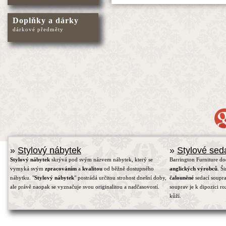
Doplňky a dárky
dárkové předměty
»
Stylový nábytek
»
Stylové sed
Stylový nábytek
skrývá pod svým názvem nábytek, který se
Barrington Furniture d
vymyká svým
zpracováním
a
kvalitou
od běžně dostupného
anglických výrobců
. Š
nábytku. "
Stylový nábytek
" postrádá určitou strohost dnešní doby,
čalouněné
sedací soupra
ale právě naopak se vyznačuje svou originalitou a nadčasovostí.
souprav je k dipozici r
kůží.