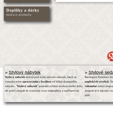
Doplňky a dárky
dárkové předměty
»
Stylový nábytek
»
Stylové sed
Stylový nábytek
skrývá pod svým názvem nábytek, který se
Barrington Furniture d
vymyká svým
zpracováním
a
kvalitou
od běžně dostupného
anglických výrobců
. Š
nábytku. "
Stylový nábytek
" postrádá určitou strohost dnešní doby,
čalouněné
sedací soupra
ale právě naopak se vyznačuje svou originalitou a nadčasovostí.
souprav je k dipozici r
kůží.