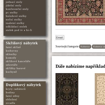
jednací stoly
jídelní stoly
konferenční stoly
pc stolky
hnízdové stolky
noční stolky
toaletní stolky
odkládací stolek
stolek pod tv a hi-fi
Skříňový nábytek
Související kategorie
Koberce
Koberce st
šatní skříně
knihovny
skleníky
komody
skříňové kanceláře
sekretáře
Dále nabízíme například
skříňky barové
kuchyně
Doplňkový nábytek
kryty radiátorů
hodiny
šatní stěny
obložení
zrcadla