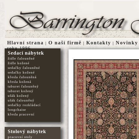
Hlavní strana
O naší firmě
Kontakty
Novinky
|
|
|
roku 1996
Sedací nábytek
židle čalouněné
židle kožené
sedačky čalouněné
sedačky kožené
křesla čalouněná
křesla kožená
taburet čalouněný
taburet kožený
ušák kožený
ušák čalouněný
sedačky rozkládací
longchaise
křesla pracovní
Stolový nábytek
pracovní stoly