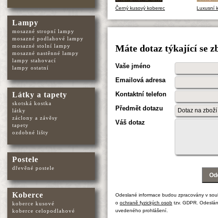
Černý kusový koberec
Luxusní 
Lampy
mosazné stropní lampy
mosazné podlahové lampy
mosazné stolní lampy
Máte dotaz týkající se z
mosazné nastěnné lampy
lampy stahovací
Vaše jméno
lampy ostatní
Emailová adresa
Látky a tapety
Kontaktní telefon
skotská kostka
Předmět dotazu
látky
záclony a závěsy
Váš dotaz
tapety
ozdobné lišty
Postele
dřevěné postele
Koberce
Odeslané informace budou zpracovány v sou
o
ochraně fyzických osob
tzv. GDPR. Odeslán
koberce kusové
koberce celopodlahové
uvedeného prohlášení.