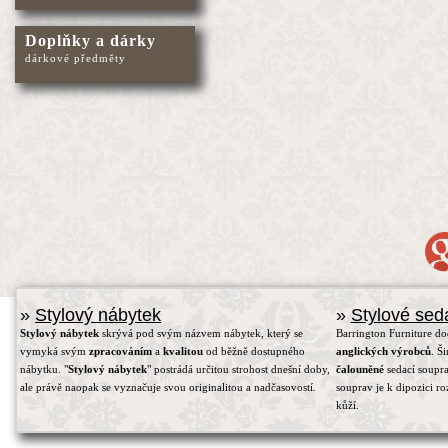
Doplňky a dárky
dárkové předměty
»
Stylový nábytek
»
Stylové sed
Stylový nábytek
skrývá pod svým názvem nábytek, který se
Barrington Furniture d
vymyká svým
zpracováním
a
kvalitou
od běžně dostupného
anglických výrobců
. Š
nábytku. "
Stylový nábytek
" postrádá určitou strohost dnešní doby,
čalouněné
sedací soupra
ale právě naopak se vyznačuje svou originalitou a nadčasovostí.
souprav je k dipozici r
kůží.