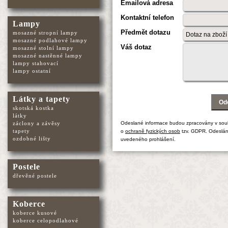
Emailová adresa
Kontaktní telefon
Lampy
Předmět dotazu
mosazné stropní lampy
mosazné podlahové lampy
Váš dotaz
mosazné stolní lampy
mosazné nastěnné lampy
lampy stahovací
lampy ostatní
Látky a tapety
skotská kostka
látky
záclony a závěsy
Odeslané informace budou zpracovány v sou
tapety
o
ochraně fyzických osob
tzv. GDPR. Odeslán
ozdobné lišty
uvedeného prohlášení.
Postele
dřevěné postele
Koberce
koberce kusové
koberce celopodlahové