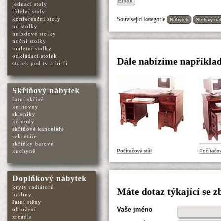
jednací stoly
jídelní stoly
konferenční stoly
Související kategorie
Nábytek
Stolový ná
pc stolky
hnízdové stolky
noční stolky
toaletní stolky
odkládací stolek
Dále nabízíme například
stolek pod tv a hi-fi
Skříňový nábytek
šatní skříně
knihovny
skleníky
komody
skříňové kanceláře
sekretáře
skříňky barové
Počítačový stůl
Počítačov
kuchyně
Doplňkový nábytek
kryty radiátorů
Máte dotaz týkající se z
hodiny
šatní stěny
Vaše jméno
obložení
zrcadla