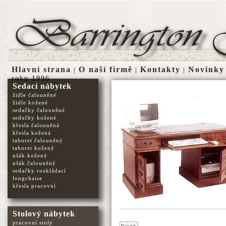
Hlavní strana
O naší firmě
Kontakty
Novinky
|
|
|
roku 1996
Sedací nábytek
židle čalouněné
židle kožené
sedačky čalouněné
sedačky kožené
křesla čalouněná
křesla kožená
taburet čalouněný
taburet kožený
ušák kožený
ušák čalouněný
sedačky rozkládací
longchaise
křesla pracovní
Stolový nábytek
pracovní stoly