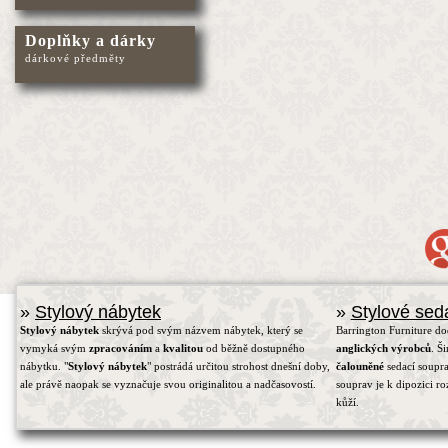
Doplňky a dárky
dárkové předměty
»
Stylový nábytek
»
Stylové sed
Stylový nábytek
skrývá pod svým názvem nábytek, který se
Barrington Furniture d
vymyká svým
zpracováním
a
kvalitou
od běžně dostupného
anglických výrobců
. Š
nábytku. "
Stylový nábytek
" postrádá určitou strohost dnešní doby,
čalouněné
sedací soupra
ale právě naopak se vyznačuje svou originalitou a nadčasovostí.
souprav je k dipozici r
kůží.