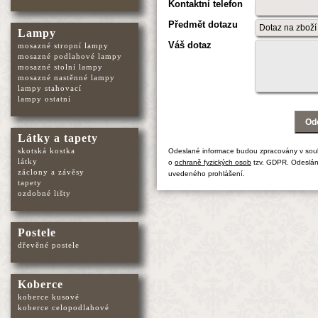
Kontaktní telefon
Předmět dotazu
Lampy
Váš dotaz
mosazné stropní lampy
mosazné podlahové lampy
mosazné stolní lampy
mosazné nastěnné lampy
lampy stahovací
lampy ostatní
Látky a tapety
skotská kostka
Odeslané informace budou zpracovány v sou
látky
o
ochraně fyzických osob
tzv. GDPR. Odeslán
záclony a závěsy
uvedeného prohlášení.
tapety
ozdobné lišty
Postele
dřevěné postele
Koberce
koberce kusové
koberce celopodlahové