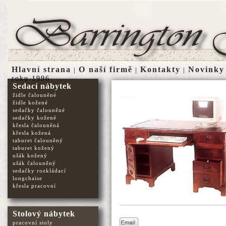
Hlavní strana
O naší firmě
Kontakty
Novinky
|
|
|
roku 1996
Sedací nábytek
židle čalouněné
židle kožené
sedačky čalouněné
sedačky kožené
křesla čalouněná
křesla kožená
taburet čalouněný
taburet kožený
ušák kožený
ušák čalouněný
sedačky rozkládací
longchaise
křesla pracovní
Stolový nábytek
pracovní stoly