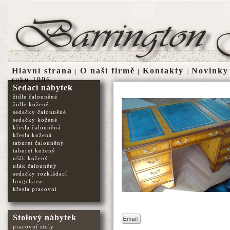
Hlavní strana
O naší firmě
Kontakty
Novinky
|
|
|
roku 1996
Sedací nábytek
židle čalouněné
židle kožené
sedačky čalouněné
sedačky kožené
křesla čalouněná
křesla kožená
taburet čalouněný
taburet kožený
ušák kožený
ušák čalouněný
sedačky rozkládací
longchaise
křesla pracovní
Stolový nábytek
pracovní stoly