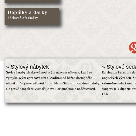
Doplňky a dárky
dárkové předměty
»
Stylový nábytek
»
Stylové sed
Stylový nábytek
skrývá pod svým názvem nábytek, který se
Barrington Furniture d
vymyká svým
zpracováním
a
kvalitou
od běžně dostupného
anglických výrobců
. Š
nábytku. "
Stylový nábytek
" postrádá určitou strohost dnešní doby,
čalouněné
sedací soupra
ale právě naopak se vyznačuje svou originalitou a nadčasovostí.
souprav je k dipozici r
kůží.