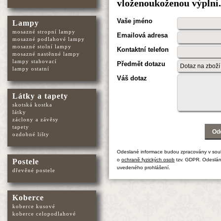
vloženoukoženou výplní
Vaše jméno
Lampy
mosazné stropní lampy
Emailová adresa
mosazné podlahové lampy
mosazné stolní lampy
Kontaktní telefon
mosazné nastěnné lampy
lampy stahovací
Předmět dotazu
lampy ostatní
Váš dotaz
Látky a tapety
skotská kostka
látky
záclony a závěsy
tapety
ozdobné lišty
Odeslané informace budou zpracovány v sou
o
ochraně fyzických osob
tzv. GDPR. Odeslán
Postele
uvedeného prohlášení.
dřevěné postele
Koberce
koberce kusové
koberce celopodlahové