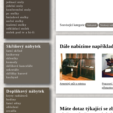
jednací stoly
jídelní stoly
konferenční stoly
pc stolky
hnízdové stolky
noční stolky
Související kategorie
toaletní stolky
Nábytek
Stolový ná
odkládací stolek
stolek pod tv a hi-fi
Dále nabízíme například
Skříňový nábytek
šatní skříně
knihovny
skleníky
komody
skříňové kanceláře
sekretáře
skříňky barové
kuchyně
Americký stůl s roletou
Pracovní 
přístavbo
Doplňkový nábytek
kryty radiátorů
hodiny
šatní stěny
obložení
Máte dotaz týkající se zb
zrcadla