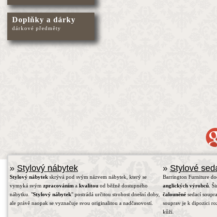
Doplňky a dárky
dárkové předměty
»
Stylový nábytek
»
Stylové sed
Stylový nábytek
skrývá pod svým názvem nábytek, který se
Barrington Furniture d
vymyká svým
zpracováním
a
kvalitou
od běžně dostupného
anglických výrobců
. Š
nábytku. "
Stylový nábytek
" postrádá určitou strohost dnešní doby,
čalouněné
sedací soupra
ale právě naopak se vyznačuje svou originalitou a nadčasovostí.
souprav je k dipozici r
kůží.