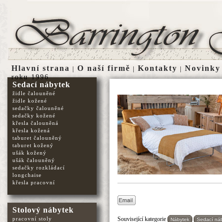
Hlavní strana
O naší firmě
Kontakty
Novinky
|
|
|
roku 1996
Sedací nábytek
židle čalouněné
židle kožené
sedačky čalouněné
sedačky kožené
křesla čalouněná
křesla kožená
taburet čalouněný
taburet kožený
ušák kožený
ušák čalouněný
sedačky rozkládací
longchaise
křesla pracovní
Stolový nábytek
Související kategorie
pracovní stoly
Nábytek
Sedací ná