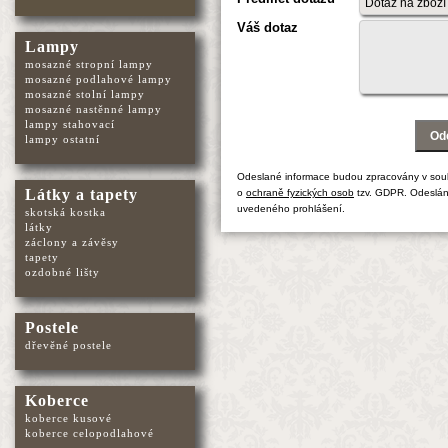
Váš dotaz
Lampy
mosazné stropní lampy
mosazné podlahové lampy
mosazné stolní lampy
mosazné nastěnné lampy
lampy stahovací
lampy ostatní
Odeslané informace budou zpracovány v sou
Látky a tapety
o
ochraně fyzických osob
tzv. GDPR. Odeslán
uvedeného prohlášení.
skotská kostka
látky
záclony a závěsy
tapety
ozdobné lišty
Postele
dřevěné postele
Koberce
koberce kusové
koberce celopodlahové