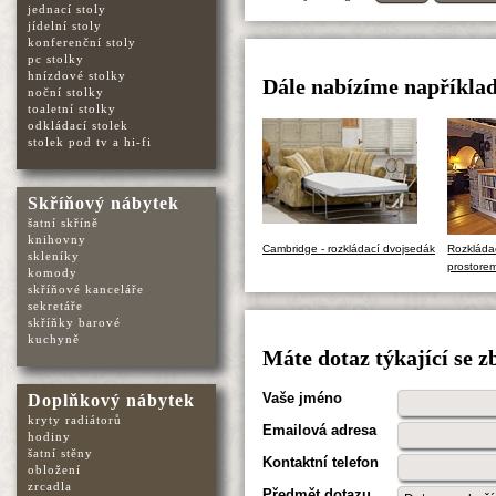
jednací stoly
jídelní stoly
konferenční stoly
pc stolky
hnízdové stolky
Dále nabízíme například
noční stolky
toaletní stolky
odkládací stolek
stolek pod tv a hi-fi
Skříňový nábytek
šatní skříně
knihovny
Cambridge - rozkládací dvojsedák
Rozkláda
skleníky
prostore
komody
skříňové kanceláře
sekretáře
skříňky barové
kuchyně
Máte dotaz týkající se 
Vaše jméno
Doplňkový nábytek
kryty radiátorů
Emailová adresa
hodiny
šatní stěny
Kontaktní telefon
obložení
zrcadla
Předmět dotazu