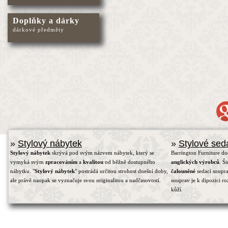
Doplňky a dárky
dárkové předměty
»
Stylový nábytek
»
Stylové sed
Stylový nábytek
skrývá pod svým názvem nábytek, který se
Barrington Furniture d
vymyká svým
zpracováním
a
kvalitou
od běžně dostupného
anglických výrobců
. Š
nábytku. "
Stylový nábytek
" postrádá určitou strohost dnešní doby,
čalouněné
sedací soupra
ale právě naopak se vyznačuje svou originalitou a nadčasovostí.
souprav je k dipozici r
kůží.