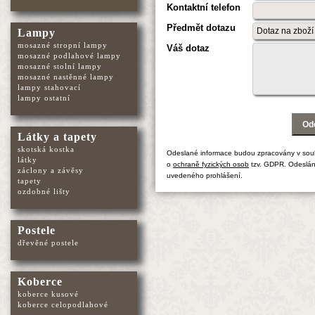
Kontaktní telefon
Předmět dotazu
Lampy
mosazné stropní lampy
Váš dotaz
mosazné podlahové lampy
mosazné stolní lampy
mosazné nastěnné lampy
lampy stahovací
lampy ostatní
Látky a tapety
skotská kostka
Odeslané informace budou zpracovány v sou
látky
o
ochraně fyzických osob
tzv. GDPR. Odeslán
záclony a závěsy
uvedeného prohlášení.
tapety
ozdobné lišty
Postele
dřevěné postele
Koberce
koberce kusové
koberce celopodlahové