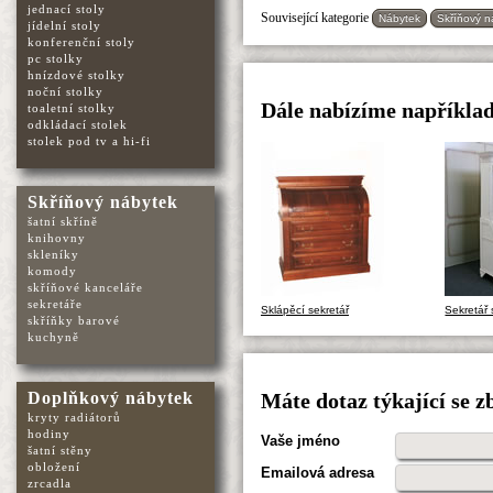
jednací stoly
Související kategorie
Nábytek
Skříňový n
jídelní stoly
konferenční stoly
pc stolky
hnízdové stolky
noční stolky
Dále nabízíme například
toaletní stolky
odkládací stolek
stolek pod tv a hi-fi
Skříňový nábytek
šatní skříně
knihovny
skleníky
komody
skříňové kanceláře
sekretáře
Sklápěcí sekretář
Sekretář 
skříňky barové
kuchyně
Doplňkový nábytek
Máte dotaz týkající se 
kryty radiátorů
hodiny
Vaše jméno
šatní stěny
obložení
Emailová adresa
zrcadla