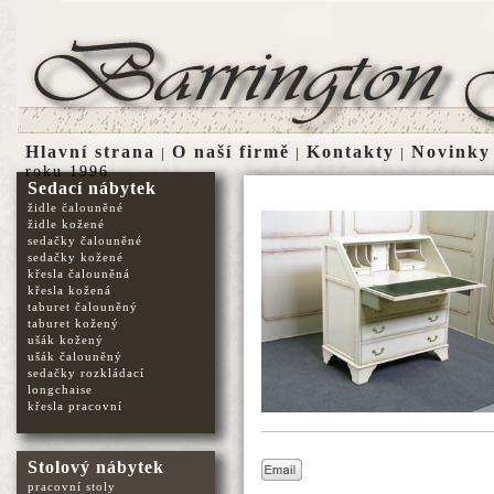
Hlavní strana
O naší firmě
Kontakty
Novinky
|
|
|
roku 1996
Sedací nábytek
židle čalouněné
židle kožené
sedačky čalouněné
sedačky kožené
křesla čalouněná
křesla kožená
taburet čalouněný
taburet kožený
ušák kožený
ušák čalouněný
sedačky rozkládací
longchaise
křesla pracovní
Stolový nábytek
pracovní stoly