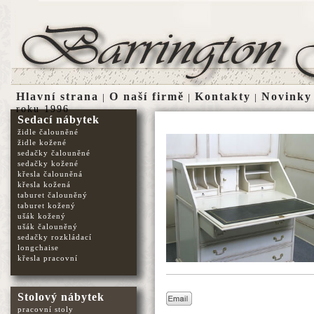
Hlavní strana
O naší firmě
Kontakty
Novinky
|
|
|
roku 1996
Sedací nábytek
židle čalouněné
židle kožené
sedačky čalouněné
sedačky kožené
křesla čalouněná
křesla kožená
taburet čalouněný
taburet kožený
ušák kožený
ušák čalouněný
sedačky rozkládací
longchaise
křesla pracovní
Stolový nábytek
pracovní stoly