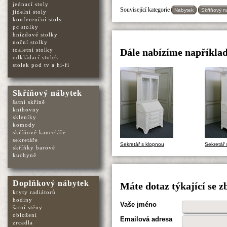
jednací stoly
Související kategorie
Nábytek
Skříňový n
jídelní stoly
konferenční stoly
pc stolky
hnízdové stolky
noční stolky
toaletní stolky
Dále nabízíme například
odkládací stolek
stolek pod tv a hi-fi
Skříňový nábytek
šatní skříně
knihovny
skleníky
komody
skříňové kanceláře
sekretáře
Sekretář s klopnou
Sekretář 
skříňky barové
kuchyně
Doplňkový nábytek
Máte dotaz týkající se z
kryty radiátorů
hodiny
Vaše jméno
šatní stěny
obložení
Emailová adresa
zrcadla