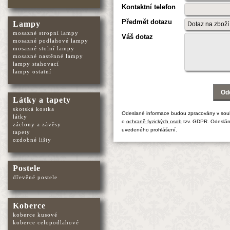
Kontaktní telefon
Předmět dotazu
Lampy
mosazné stropní lampy
Váš dotaz
mosazné podlahové lampy
mosazné stolní lampy
mosazné nastěnné lampy
lampy stahovací
lampy ostatní
Látky a tapety
skotská kostka
Odeslané informace budou zpracovány v sou
látky
o
ochraně fyzických osob
tzv. GDPR. Odeslán
záclony a závěsy
uvedeného prohlášení.
tapety
ozdobné lišty
Postele
dřevěné postele
Koberce
koberce kusové
koberce celopodlahové