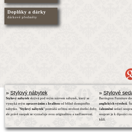
Doplňky a dárky
dárkové předměty
»
Stylový nábytek
»
Stylové sed
Stylový nábytek
skrývá pod svým názvem nábytek, který se
Barrington Furniture d
vymyká svým
zpracováním
a
kvalitou
od běžně dostupného
anglických výrobců
. Š
nábytku. "
Stylový nábytek
" postrádá určitou strohost dnešní doby,
čalouněné
sedací soupra
ale právě naopak se vyznačuje svou originalitou a nadčasovostí.
souprav je k dipozici r
kůží.