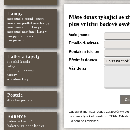
Lampy
Máte dotaz týkající se z
mosazné stropní lampy
plus vnitřní bodové osvě
mosazné podlahové lampy
mosazné stolní lampy
mosazné nastěnné lampy
Vaše jméno
lampy stahovací
lampy ostatní
Emailová adresa
Kontaktní telefon
Látky a tapety
Předmět dotazu
skotská kostka
látky
Váš dotaz
záclony a závěsy
tapety
ozdobné lišty
Postele
dřevěné postele
Odeslané informace budou zpracovány v sou
Koberce
o
ochraně fyzických osob
tzv. GDPR. Odeslán
uvedeného prohlášení.
koberce kusové
koberce celopodlahové