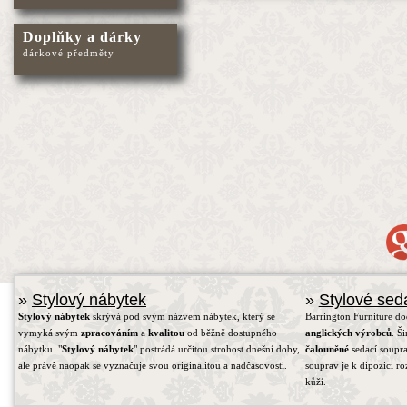
Doplňky a dárky
dárkové předměty
»
Stylový nábytek
»
Stylové sed
Stylový nábytek
skrývá pod svým názvem nábytek, který se
Barrington Furniture d
vymyká svým
zpracováním
a
kvalitou
od běžně dostupného
anglických výrobců
. Š
nábytku. "
Stylový nábytek
" postrádá určitou strohost dnešní doby,
čalouněné
sedací soupra
ale právě naopak se vyznačuje svou originalitou a nadčasovostí.
souprav je k dipozici r
kůží.