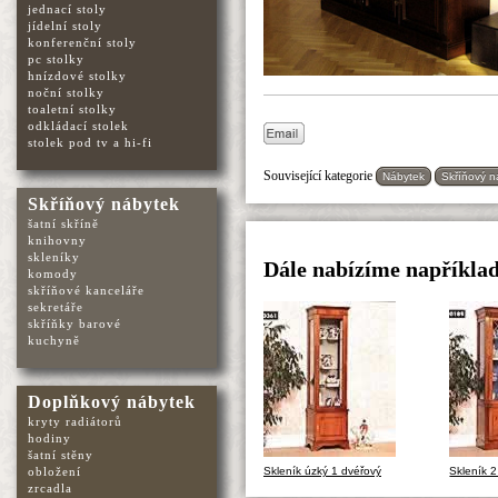
jednací stoly
jídelní stoly
konferenční stoly
pc stolky
hnízdové stolky
noční stolky
toaletní stolky
odkládací stolek
stolek pod tv a hi-fi
Související kategorie
Nábytek
Skříňový n
Skříňový nábytek
šatní skříně
knihovny
skleníky
Dále nabízíme například
komody
skříňové kanceláře
sekretáře
skříňky barové
kuchyně
Doplňkový nábytek
kryty radiátorů
hodiny
šatní stěny
obložení
Skleník úzký 1 dvéřový
Skleník 2
zrcadla