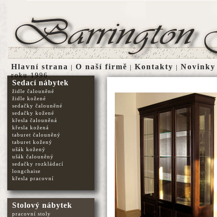
Hlavní strana
O naší firmě
Kontakty
Novinky
|
|
|
roku 1996
Sedací nábytek
židle čalouněné
židle kožené
sedačky čalouněné
sedačky kožené
křesla čalouněná
křesla kožená
taburet čalouněný
taburet kožený
ušák kožený
ušák čalouněný
sedačky rozkládací
longchaise
křesla pracovní
Stolový nábytek
pracovní stoly