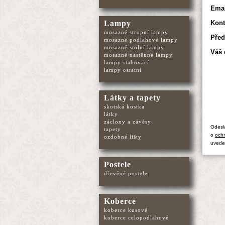
Emai
Lampy
Kont
mosazné stropní lampy
Před
mosazné podlahové lampy
mosazné stolní lampy
Váš 
mosazné nastěnné lampy
lampy stahovací
lampy ostatní
Látky a tapety
skotská kostka
látky
záclony a závěsy
Odesl
tapety
o
ochr
ozdobné lišty
uvede
Postele
dřevěné postele
Koberce
koberce kusové
koberce celopodlahové