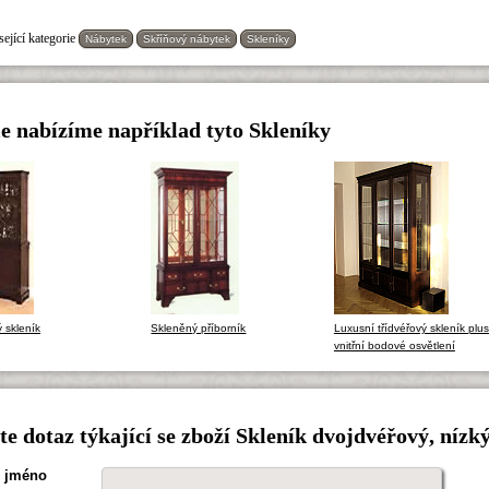
ející kategorie
Nábytek
Skříňový nábytek
Skleníky
e nabízíme například tyto Skleníky
 skleník
Skleněný příborník
Luxusní třídvéřový skleník plus
vnitřní bodové osvětlení
e dotaz týkající se zboží Skleník dvojdvéřový, nízk
 jméno