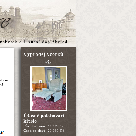
 nábytek
a
luxusní doplňky
od
Výprodej vzorků
,
liv na
ená
Úžasné polohovací
křeslo
Původní cena:
37 729 Kč
Cena po slevě:
29 000 Kč