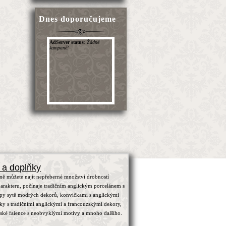
Dnes doporučujeme
 a doplňky
ně můžete najít nepřeberné množství drobností
arakteru, počínaje tradičním anglickým porcelánem s
ypy sytě modrých dekorů, konvičkami s anglickými
čky s tradičními anglickými a francouzskými dekory,
zské faience s neobvyklými motivy a mnoho dalšího.