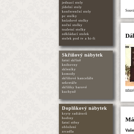
jednací stoly
jídelní stoly
Souvis
konferenční stoly
pc stolky
hnízdové stolky
noční stolky
toaletní stolky
odkládací stolek
Dál
stolek pod tv a hi-fi
Skříňový nábytek
šatní skříně
knihovny
skleníky
komody
skříňové kanceláře
sekretáře
skříňky barové
rohový
kuchyně
Doplňkový nábytek
kryty radiátorů
hodiny
Mát
šatní stěny
obložení
Vaše
zrcadla