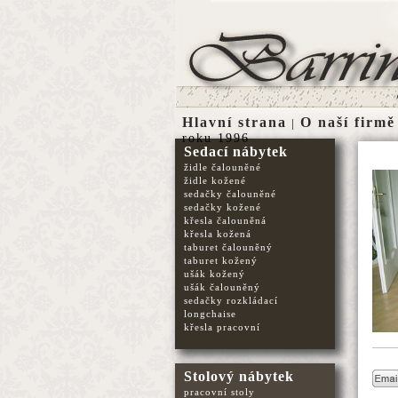
Hlavní strana
O naší firmě
|
roku 1996
Sedací nábytek
židle čalouněné
židle kožené
sedačky čalouněné
sedačky kožené
křesla čalouněná
křesla kožená
taburet čalouněný
taburet kožený
ušák kožený
ušák čalouněný
sedačky rozkládací
longchaise
křesla pracovní
Stolový nábytek
pracovní stoly