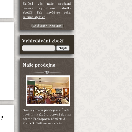
Zajímá vás naše současná
cenově zvýhodněná nabídka
zboží? Pak navštivte sekci
šetříme stylově
.
Celá akční nabídka
Vyhledávání zboží
Najdi
Naše prodejna
Naší stylovou prodejnu můžete
navštívit každý pracovní den na
ý?
adrese Prokopovo náměstí 8
Praha 3. Těšíme se na Vás... ..