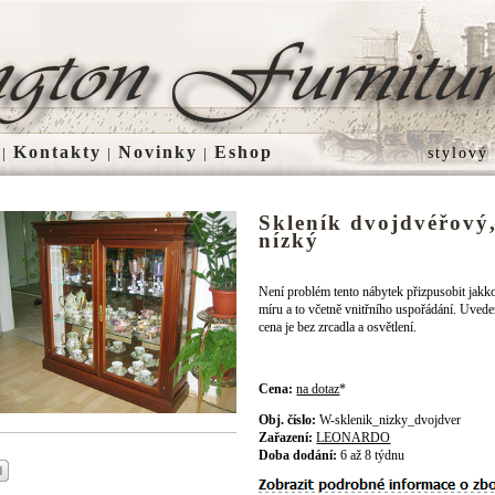
Kontakty
Novinky
Eshop
|
|
|
stylový
Skleník dvojdvéřový
nízký
Není problém tento nábytek přizpusobit jakko
míru a to včetně vnitřního uspořádání. Uved
cena je bez zrcadla a osvětlení.
Cena:
na dotaz
*
Obj. číslo:
W-sklenik_nizky_dvojdver
Zařazení:
LEONARDO
Doba dodání:
6 až 8 týdnu