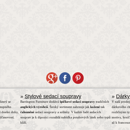
»
Stylové sedací soupravy
»
Dárky
který se
Barrington Furniture dodává
špičkové sedací soupravy
tradičních
V naší prodej
stupného
anglických výrobců
. Široký sortiment zahrnuje jak
kožené
tak
dárkového ch
t dnešní doby,
čalouněné
sedací soupravy a solitéry. V každé řadě sedacích
rozličnými t
dčasovostí.
souprav je k dipozici rozsáhlá nabídka potahových látek nebo typů
motivy, hrní
kůží.
až k francou