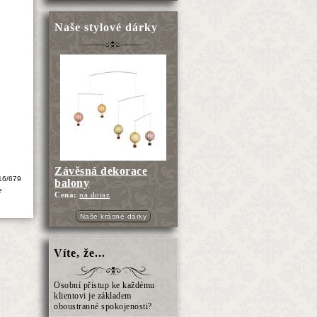
Naše stylové dárky
Závěsná dekorace
16/679
balony
e
Cena:
na dotaz
Naše krásné dárky
Víte, že...
Osobní přístup ke každému
klientovi je základem
oboustranné spokojenosti?