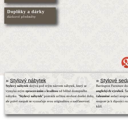
Doplňky a dárky
dárkové předměty
»
Stylový nábytek
»
Stylové sed
Stylový nábytek
skrývá pod svým názvem nábytek, který se
Barrington Furniture d
vymyká svým
zpracováním
a
kvalitou
od běžně dostupného
anglických výrobců
. Š
nábytku. "
Stylový nábytek
" postrádá určitou strohost dnešní doby,
čalouněné
sedací soupra
ale právě naopak se vyznačuje svou originalitou a nadčasovostí.
souprav je k dipozici r
kůží.