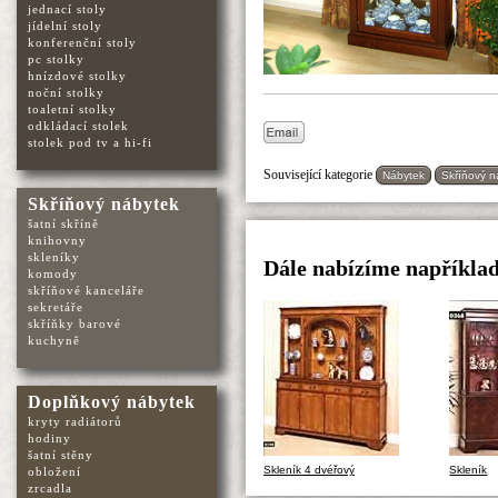
jednací stoly
jídelní stoly
konferenční stoly
pc stolky
hnízdové stolky
noční stolky
toaletní stolky
odkládací stolek
stolek pod tv a hi-fi
Související kategorie
Nábytek
Skříňový n
Skříňový nábytek
šatní skříně
knihovny
skleníky
Dále nabízíme například
komody
skříňové kanceláře
sekretáře
skříňky barové
kuchyně
Doplňkový nábytek
kryty radiátorů
hodiny
šatní stěny
Skleník 4 dvéřový
Skleník
obložení
zrcadla