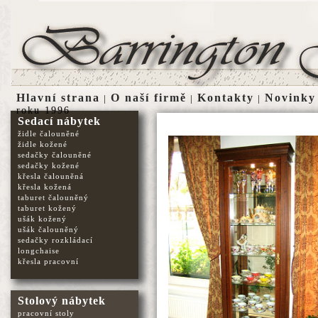
Hlavní strana
O naší firmě
Kontakty
Novinky
|
|
|
roku 1996
Sedací nábytek
židle čalouněné
židle kožené
sedačky čalouněné
sedačky kožené
křesla čalouněná
křesla kožená
taburet čalouněný
taburet kožený
ušák kožený
ušák čalouněný
sedačky rozkládací
longchaise
křesla pracovní
Stolový nábytek
pracovní stoly