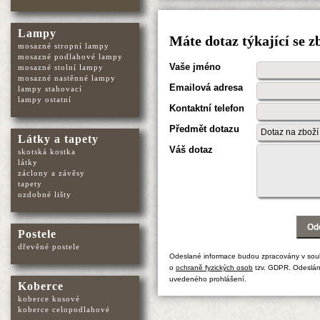
Lampy
Máte dotaz týkající se z
mosazné stropní lampy
mosazné podlahové lampy
Vaše jméno
mosazné stolní lampy
mosazné nastěnné lampy
Emailová adresa
lampy stahovací
lampy ostatní
Kontaktní telefon
Předmět dotazu
Látky a tapety
Váš dotaz
skotská kostka
látky
záclony a závěsy
tapety
ozdobné lišty
Postele
dřevěné postele
Odeslané informace budou zpracovány v sou
o
ochraně fyzických osob
tzv. GDPR. Odeslán
uvedeného prohlášení.
Koberce
koberce kusové
koberce celopodlahové