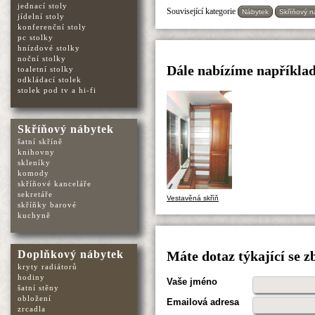
jednací stoly
Související kategorie
Nábytek
Skříňový n
jídelní stoly
konferenční stoly
pc stolky
hnízdové stolky
noční stolky
Dále nabízíme například
toaletní stolky
odkládací stolek
stolek pod tv a hi-fi
Skříňový nábytek
šatní skříně
knihovny
skleníky
komody
skříňové kanceláře
sekretáře
Vestavěná skříň
skříňky barové
kuchyně
Doplňkový nábytek
Máte dotaz týkající se 
kryty radiátorů
hodiny
Vaše jméno
šatní stěny
obložení
Emailová adresa
zrcadla