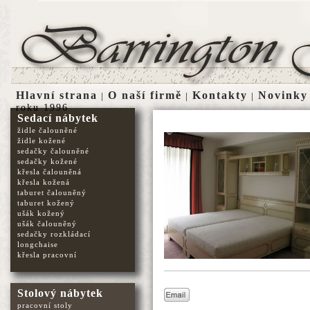
Hlavní strana
O naší firmě
Kontakty
Novinky
|
|
|
roku 1996
Sedací nábytek
židle čalouněné
židle kožené
sedačky čalouněné
sedačky kožené
křesla čalouněná
křesla kožená
taburet čalouněný
taburet kožený
ušák kožený
ušák čalouněný
sedačky rozkládací
longchaise
křesla pracovní
Stolový nábytek
pracovní stoly