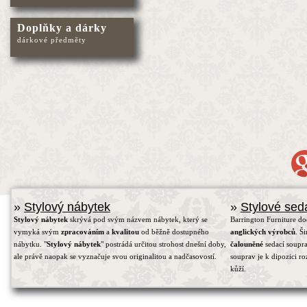
Doplňky a dárky
dárkové předměty
»
Stylový nábytek
»
Stylové sed
Stylový nábytek
skrývá pod svým názvem nábytek, který se
Barrington Furniture d
vymyká svým
zpracováním
a
kvalitou
od běžně dostupného
anglických výrobců
. Š
nábytku. "
Stylový nábytek
" postrádá určitou strohost dnešní doby,
čalouněné
sedací soupra
ale právě naopak se vyznačuje svou originalitou a nadčasovostí.
souprav je k dipozici r
kůží.