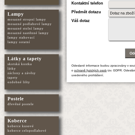
Kontaktní telefon
Předmět dotazu
Lampy
mosazné stropní lampy
Váš dotaz
mosazné podlahové lampy
mosazné stolní lampy
mosazné nastěnné lampy
lampy stahovací
lampy ostatní
Látky a tapety
skotská kostka
Odeslané informace budou zpracovány v sou
látky
o
ochraně fyzických osob
tzv. GDPR. Odeslán
záclony a závěsy
uvedeného prohlášení.
tapety
ozdobné lišty
Postele
dřevěné postele
Koberce
koberce kusové
koberce celopodlahové