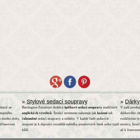
»
Stylové sedací soupravy
»
Dárky
který se
Barrington Furniture dodává
špičkové sedací soupravy
tradičních
V naší prodej
stupného
anglických výrobců
. Široký sortiment zahrnuje jak
kožené
tak
dárkového ch
t dnešní doby,
čalouněné
sedací soupravy a solitéry. V každé řadě sedacích
rozličnými t
dčasovostí.
souprav je k dipozici rozsáhlá nabídka potahových látek nebo typů
motivy, hrní
kůží.
až k francou