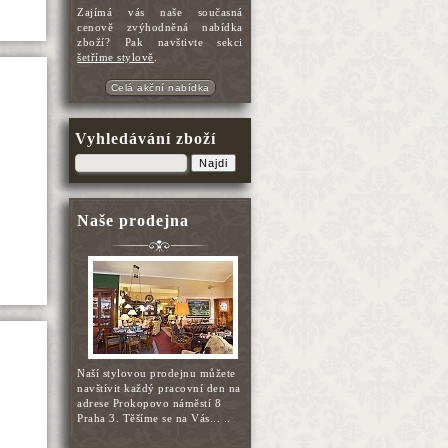
Zajímá vás naše současná
cenově zvýhodněná nabídka
zboží? Pak navštivte sekci
šetříme stylově
.
Celá akční nabídka
Vyhledávání zboží
Najdi
Naše prodejna
Naší stylovou prodejnu můžete
navštívit každý pracovní den na
adrese Prokopovo náměstí 8
Praha 3. Těšíme se na Vás... ..