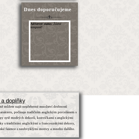
Dnes doporučujeme
 a doplňky
ně můžete najít nepřeberné množství drobností
arakteru, počínaje tradičním anglickým porcelánem s
ypy sytě modrých dekorů, konvičkami s anglickými
čky s tradičními anglickými a francouzskými dekory,
zské faience s neobvyklými motivy a mnoho dalšího.