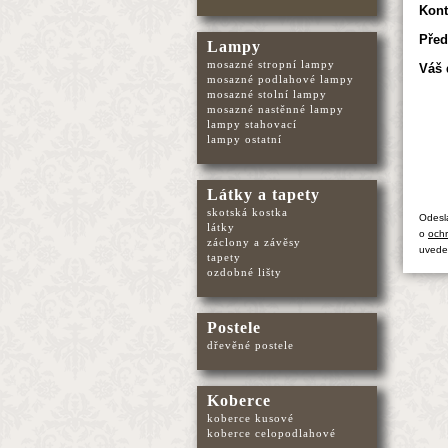
Kont
Před
Lampy
mosazné stropní lampy
Váš 
mosazné podlahové lampy
mosazné stolní lampy
mosazné nastěnné lampy
lampy stahovací
lampy ostatní
Látky a tapety
skotská kostka
Odesl
látky
o
ochr
záclony a závěsy
uvede
tapety
ozdobné lišty
Postele
dřevěné postele
Koberce
koberce kusové
koberce celopodlahové