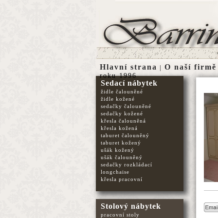
Hlavní strana
O naší firmě
|
roku 1996
Sedací nábytek
židle čalouněné
židle kožené
sedačky čalouněné
sedačky kožené
křesla čalouněná
křesla kožená
taburet čalouněný
taburet kožený
ušák kožený
ušák čalouněný
sedačky rozkládací
longchaise
křesla pracovní
Stolový nábytek
pracovní stoly