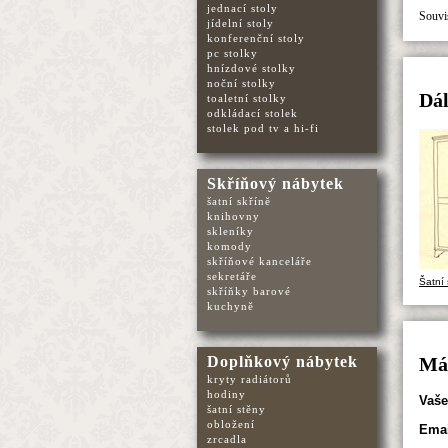
jednací stoly
Souvis
jídelní stoly
konferenční stoly
pc stolky
hnízdové stolky
noční stolky
Dál
toaletní stolky
odkládací stolek
stolek pod tv a hi-fi
Skříňový nábytek
šatní skříně
knihovny
skleníky
komody
skříňové kanceláře
sekretáře
Šatní
skříňky barové
kuchyně
Doplňkový nábytek
Mát
kryty radiátorů
hodiny
Vaše
šatní stěny
obložení
Emai
zrcadla