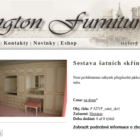
Kontakty
Novinky
Eshop
|
|
|
stylový
Sestava šatních skřín
Není problémtento nábytek přizpůsobit jakko
míru.
Cena:
na dotaz
*
Obj. číslo:
P ATYP_satni_skr1
Zařazení:
Sheraton
Doba dodání:
6 až 8 týdnů