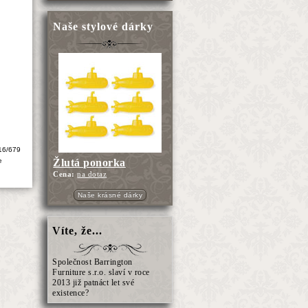
Naše stylové dárky
16/679
Žlutá ponorka
e
Cena:
na dotaz
Naše krásné dárky
Víte, že...
Společnost Barrington
Furniture s.r.o. slaví v roce
2013 již patnáct let své
existence?