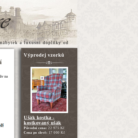
 nábytek
a
luxusní doplňky
od
Výprodej vzorků
í
liv na
Ušák kostka -
kostkovaný ušák
Původní cena:
22 975 Kč
Cena po slevě:
17 000 Kč