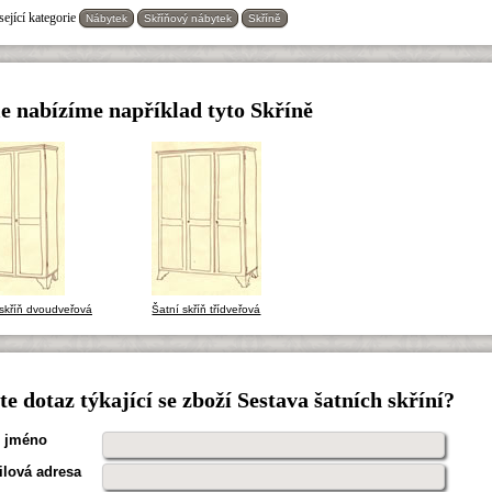
ející kategorie
Nábytek
Skříňový nábytek
Skříně
e nabízíme například tyto Skříně
 skříň dvoudveřová
Šatní skříň třídveřová
e dotaz týkající se zboží Sestava šatních skříní?
 jméno
lová adresa