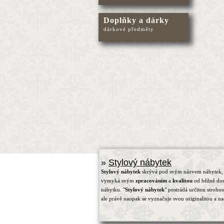
Doplňky a dárky
dárkové předměty
»
Stylový nábytek
Stylový nábytek
skrývá pod svým názvem nábytek, 
vymyká svým
zpracováním
a
kvalitou
od běžně do
nábytku. "
Stylový nábytek
" postrádá určitou strohos
ale právě naopak se vyznačuje svou originalitou a na