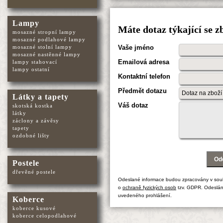
Lampy
Máte dotaz týkající se 
mosazné stropní lampy
mosazné podlahové lampy
mosazné stolní lampy
Vaše jméno
mosazné nastěnné lampy
Emailová adresa
lampy stahovací
lampy ostatní
Kontaktní telefon
Předmět dotazu
Látky a tapety
Váš dotaz
skotská kostka
látky
záclony a závěsy
tapety
ozdobné lišty
Postele
dřevěné postele
Odeslané informace budou zpracovány v sou
o
ochraně fyzických osob
tzv. GDPR. Odeslán
uvedeného prohlášení.
Koberce
koberce kusové
koberce celopodlahové