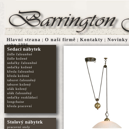
Hlavní strana
O naší firmě
Kontakty
Novinky
|
|
|
roku 1996
Sedací nábytek
židle čalouněné
židle kožené
sedačky čalouněné
sedačky kožené
křesla čalouněná
křesla kožená
taburet čalouněný
taburet kožený
ušák kožený
ušák čalouněný
sedačky rozkládací
longchaise
křesla pracovní
Stolový nábytek
pracovní stoly