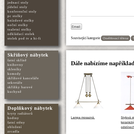
jednací stoly
jídelní stoly
konferenční stoly
pc stolky
hnízdové stolky
noční stolky
toaletní stolky
odkládací stolek
Související kategorie
Osvětlovací tělesa
stolek pod tv a hi-fi
Skříňový nábytek
šatní skříně
Dále nabízíme napříkla
knihovny
skleníky
komody
skříňové kanceláře
sekretáře
skříňky barové
kuchyně
Doplňkový nábytek
kryty radiátorů
Lampa mosazná.
Stylová 
hodiny
keramický
šatní stěny
obložení
odstínec
zrcadla