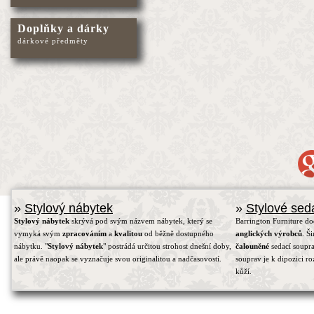
Doplňky a dárky
dárkové předměty
»
Stylový nábytek
»
Stylové sed
Stylový nábytek
skrývá pod svým názvem nábytek, který se
Barrington Furniture d
vymyká svým
zpracováním
a
kvalitou
od běžně dostupného
anglických výrobců
. Š
nábytku. "
Stylový nábytek
" postrádá určitou strohost dnešní doby,
čalouněné
sedací soupra
ale právě naopak se vyznačuje svou originalitou a nadčasovostí.
souprav je k dipozici r
kůží.