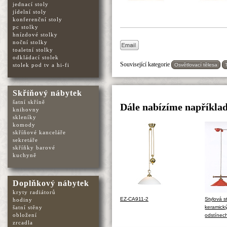
jednací stoly
jídelní stoly
konferenční stoly
pc stolky
hnízdové stolky
noční stolky
toaletní stolky
odkládací stolek
Související kategorie
Osvětlovací tělesa
stolek pod tv a hi-fi
Skříňový nábytek
šatní skříně
Dále nabízíme napříkla
knihovny
skleníky
komody
skříňové kanceláře
sekretáře
skříňky barové
kuchyně
Doplňkový nábytek
kryty radiátorů
EZ-CA911-2
Stylová 
hodiny
keramický
šatní stěny
obložení
odstínec
zrcadla