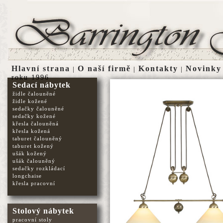
Hlavní strana
O naší firmě
Kontakty
Novinky
|
|
|
roku 1996
Sedací nábytek
židle čalouněné
židle kožené
sedačky čalouněné
sedačky kožené
křesla čalouněná
křesla kožená
taburet čalouněný
taburet kožený
ušák kožený
ušák čalouněný
sedačky rozkládací
longchaise
křesla pracovní
Stolový nábytek
pracovní stoly