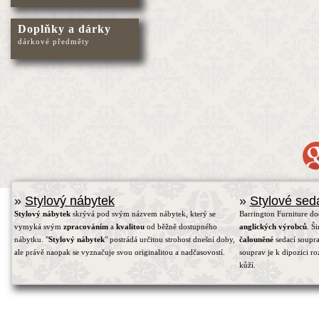
Doplňky a dárky
dárkové předměty
»
Stylový nábytek
»
Stylové sed
Stylový nábytek
skrývá pod svým názvem nábytek, který se
Barrington Furniture d
vymyká svým
zpracováním
a
kvalitou
od běžně dostupného
anglických výrobců
. Š
nábytku. "
Stylový nábytek
" postrádá určitou strohost dnešní doby,
čalouněné
sedací soupra
ale právě naopak se vyznačuje svou originalitou a nadčasovostí.
souprav je k dipozici r
kůží.