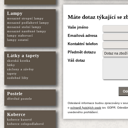
Lampy
Máte dotaz týkající se 
mosazné stropní lampy
mosazné podlahové lampy
mosazné stolní lampy
Vaše jméno
mosazné nastěnné lampy
Emailová adresa
lampy stahovací
lampy ostatní
Kontaktní telefon
Předmět dotazu
Látky a tapety
Váš dotaz
skotská kostka
látky
záclony a závěsy
tapety
ozdobné lišty
Postele
dřevěné postele
Odeslané informace budou zpracovány v sou
o
ochraně fyzických osob
tzv. GDPR. Odeslán
uvedeného prohlášení.
Koberce
koberce kusové
koberce celopodlahové