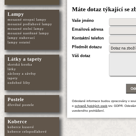
Máte dotaz týkající se 
Lampy
mosazné stropní lampy
Vaše jméno
mosazné podlahové lampy
mosazné stolní lampy
Emailová adresa
mosazné nastěnné lampy
Kontaktní telefon
lampy stahovací
lampy ostatní
Předmět dotazu
Váš dotaz
Látky a tapety
skotská kostka
látky
záclony a závěsy
tapety
ozdobné lišty
Postele
Odeslané informace budou zpracovány v sou
dřevěné postele
o
ochraně fyzických osob
tzv. GDPR. Odeslán
uvedeného prohlášení.
Koberce
koberce kusové
koberce celopodlahové