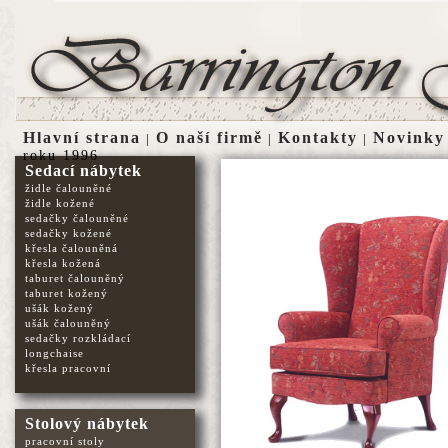
Hlavní strana
O naší firmě
Kontakty
Novinky
|
|
|
roku 1996
Sedací nábytek
židle čalouněné
židle kožené
sedačky čalouněné
sedačky kožené
křesla čalouněná
křesla kožená
taburet čalouněný
taburet kožený
ušák kožený
ušák čalouněný
sedačky rozkládací
longchaise
křesla pracovní
Stolový nábytek
pracovní stoly