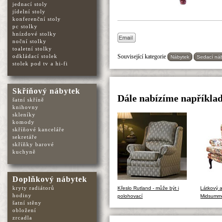
jednací stoly
jídelní stoly
konferenční stoly
pc stolky
hnízdové stolky
noční stolky
toaletní stolky
Související kategorie
odkládací stolek
Nábytek
Sedací ná
stolek pod tv a hi-fi
Skříňový nábytek
Dále nabízíme například
šatní skříně
knihovny
skleníky
komody
skříňové kanceláře
sekretáře
skříňky barové
kuchyně
Doplňkový nábytek
kryty radiátorů
Křeslo Rutland - může být i
Látkový a
hodiny
polohovací
Midsumm
šatní stěny
obložení
zrcadla