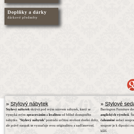
Doplňky a dárky
dárkové předměty
»
Stylový nábytek
»
Stylové sed
Stylový nábytek
skrývá pod svým názvem nábytek, který se
Barrington Furniture d
vymyká svým
zpracováním
a
kvalitou
od běžně dostupného
anglických výrobců
. Š
nábytku. "
Stylový nábytek
" postrádá určitou strohost dnešní doby,
čalouněné
sedací soupra
ale právě naopak se vyznačuje svou originalitou a nadčasovostí.
souprav je k dipozici r
kůží.