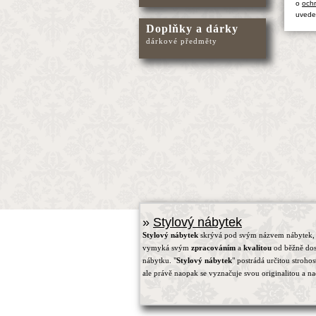
o
ochr
uvede
Doplňky a dárky
dárkové předměty
»
Stylový nábytek
Stylový nábytek
skrývá pod svým názvem nábytek, 
vymyká svým
zpracováním
a
kvalitou
od běžně do
nábytku. "
Stylový nábytek
" postrádá určitou strohos
ale právě naopak se vyznačuje svou originalitou a na