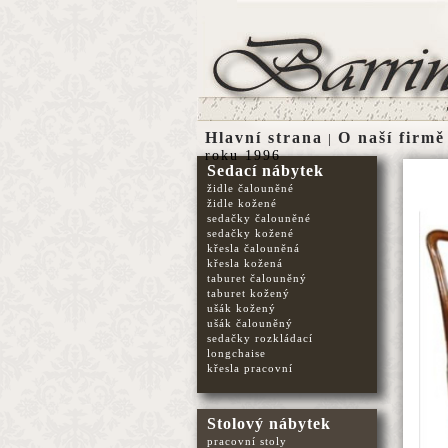
Hlavní strana
O naší firmě
|
roku 1996
Sedací nábytek
židle čalouněné
židle kožené
sedačky čalouněné
sedačky kožené
křesla čalouněná
křesla kožená
taburet čalouněný
taburet kožený
ušák kožený
ušák čalouněný
sedačky rozkládací
longchaise
křesla pracovní
Stolový nábytek
pracovní stoly