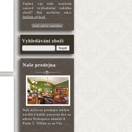
Zajímá vás naše současná
cenově zvýhodněná nabídka
zboží? Pak navštivte sekci
šetříme stylově
.
Celá akční nabídka
Vyhledávání zboží
Najdi
Naše prodejna
Naší stylovou prodejnu můžete
navštívit každý pracovní den na
adrese Prokopovo náměstí 8
Praha 3. Těšíme se na Vás... ..