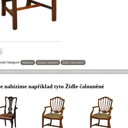
ející kategorie
Nábytek
Sedací nábytek
Židle čalouněné
e nabízíme například tyto Židle čalouněné