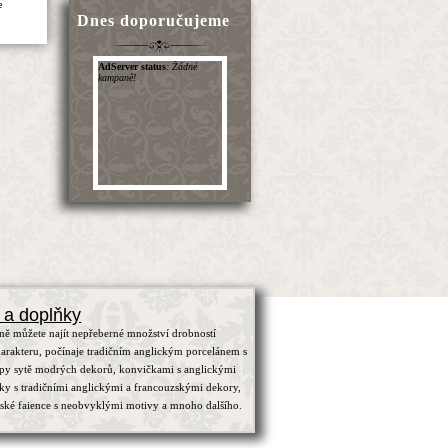
e
Dnes doporučujeme
 a doplňky
ně můžete najít nepřeberné množství drobností
arakteru, počínaje tradičním anglickým porcelánem s
ypy sytě modrých dekorů, konvičkami s anglickými
čky s tradičními anglickými a francouzskými dekory,
zské faience s neobvyklými motivy a mnoho dalšího.