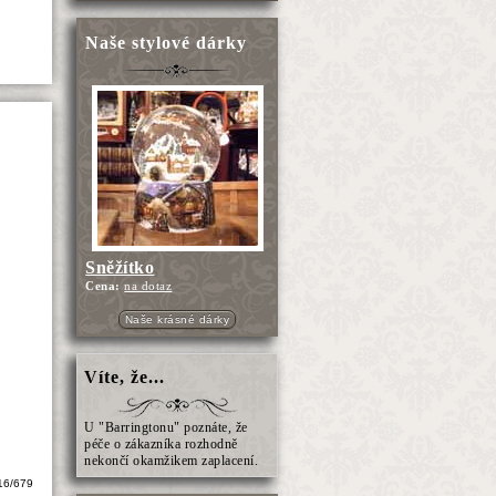
Naše stylové dárky
Sněžítko
Cena:
na dotaz
Naše krásné dárky
Víte, že...
U "Barringtonu" poznáte, že
péče o zákazníka rozhodně
nekončí okamžikem zaplacení.
16/679