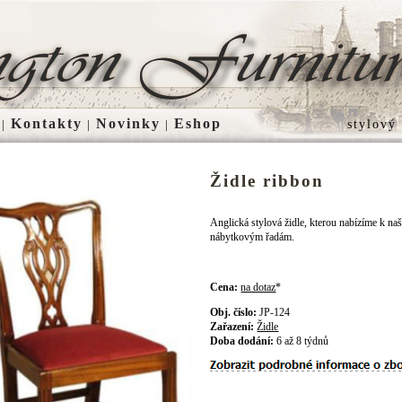
Kontakty
Novinky
Eshop
|
|
|
stylový
Židle ribbon
Anglická stylová židle, kterou nabízíme k na
nábytkovým řadám.
Cena:
na dotaz
*
Obj. číslo:
JP-124
Zařazení:
Židle
Doba dodání:
6 až 8 týdnů