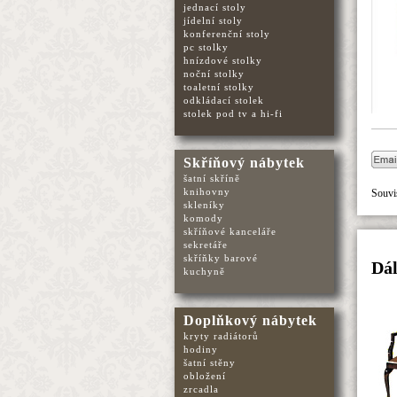
jednací stoly
jídelní stoly
konferenční stoly
pc stolky
hnízdové stolky
noční stolky
toaletní stolky
odkládací stolek
stolek pod tv a hi-fi
Skříňový nábytek
šatní skříně
knihovny
Souvis
skleníky
komody
skříňové kanceláře
sekretáře
skříňky barové
Dál
kuchyně
Doplňkový nábytek
kryty radiátorů
hodiny
šatní stěny
obložení
zrcadla