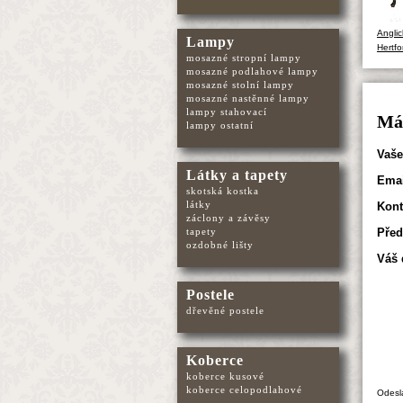
Angli
Lampy
Hertf
mosazné stropní lampy
mosazné podlahové lampy
mosazné stolní lampy
mosazné nastěnné lampy
lampy stahovací
Mát
lampy ostatní
Vaše
Látky a tapety
Emai
skotská kostka
látky
Kont
záclony a závěsy
Před
tapety
ozdobné lišty
Váš 
Postele
dřevěné postele
Koberce
koberce kusové
koberce celopodlahové
Odesl