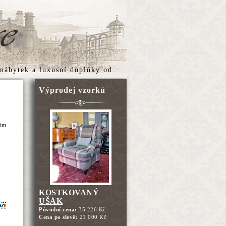
 nábytek
a
luxusní doplňky
od
Výprodej vzorků
šim
KOSTKOVANÝ
UŠÁK
Původní cena:
35 226 Kč
Cena po slevě:
21 000 Kč