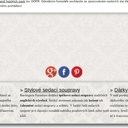
aně fyzických osob
tzv. GDPR. Odesláním formuláře souhlasíte se zpracovánám osobních dat dl
ného prohlášení.
»
Stylové sedací soupravy
»
Dárky
který se
Barrington Furniture dodává
špičkové sedací soupravy
tradičních
V naší prodej
stupného
anglických výrobců
. Široký sortiment zahrnuje jak
kožené
tak
dárkového ch
t dnešní doby,
čalouněné
sedací soupravy a solitéry. V každé řadě sedacích
rozličnými t
dčasovostí.
souprav je k dipozici rozsáhlá nabídka potahových látek nebo typů
motivy, hrní
kůží.
až k francou