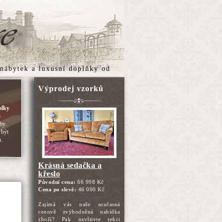
 nábytek
a
luxusní doplňky
od
Výprodej vzorků
olky
o
aby
 být
u.
Krásná sedačka a
křeslo
Původní cena:
66 998 Kč
Cena po slevě:
46 000 Kč
Zajímá vás naše současná
cenově zvýhodněná nabídka
zboží? Pak navštivte sekci