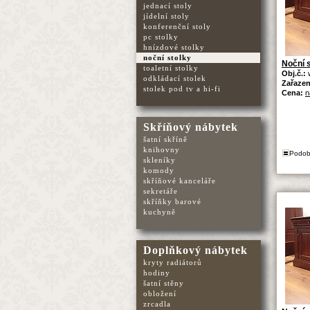
jednací stoly
jídelní stoly
konferenční stoly
pc stolky
hnízdové stolky
noční stolky
Noční 
toaletní stolky
Obj.č.:
odkládací stolek
Zařazen
stolek pod tv a hi-fi
Cena:
n
Skříňový nábytek
šatní skříně
knihovny
Podob
skleníky
komody
skříňové kanceláře
sekretáře
skříňky barové
kuchyně
Doplňkový nábytek
kryty radiátorů
hodiny
šatní stěny
obložení
zrcadla