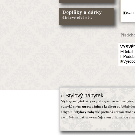
Doplňky a dárky
Podob
dárkové předměty
Předcho
VYSVĚT
Detail 
Podob
Výrobc
»
Stylový nábytek
Stylový nábytek
skrývá pod svým názvem nábytek, 
vymyká svým
zpracováním
a
kvalitou
od běžně do
nábytku. "
Stylový nábytek
" postrádá určitou strohos
ale právě naopak se vyznačuje svou originalitou a na