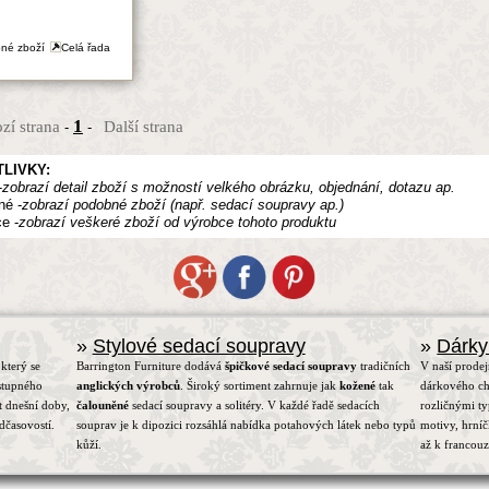
né zboží
Celá řada
1
zí strana
Další strana
-
-
LIVKY:
-
zobrazí detail zboží s možností velkého obrázku, objednání, dotazu ap.
né -
zobrazí podobné zboží (např. sedací soupravy ap.)
e -
zobrazí veškeré zboží od výrobce tohoto produktu
»
Stylové sedací soupravy
»
Dárky
který se
Barrington Furniture dodává
špičkové sedací soupravy
tradičních
V naší prodej
stupného
anglických výrobců
. Široký sortiment zahrnuje jak
kožené
tak
dárkového ch
t dnešní doby,
čalouněné
sedací soupravy a solitéry. V každé řadě sedacích
rozličnými t
dčasovostí.
souprav je k dipozici rozsáhlá nabídka potahových látek nebo typů
motivy, hrní
kůží.
až k francou