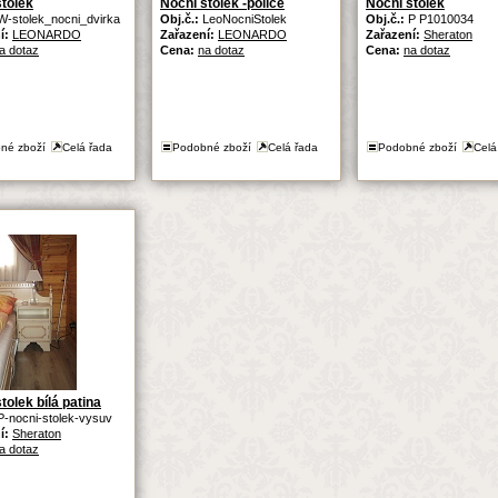
stolek
Noční stolek -police
Noční stolek
W-stolek_nocni_dvirka
Obj.č.:
LeoNocniStolek
Obj.č.:
P P1010034
í:
LEONARDO
Zařazení:
LEONARDO
Zařazení:
Sheraton
a dotaz
Cena:
na dotaz
Cena:
na dotaz
né zboží
Celá řada
Podobné zboží
Celá řada
Podobné zboží
Celá
tolek bílá patina
P-nocni-stolek-vysuv
í:
Sheraton
a dotaz