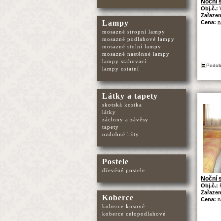
Noční 
Obj.č.:
Zařazen
Lampy
Cena:
n
mosazné stropní lampy
mosazné podlahové lampy
mosazné stolní lampy
mosazné nastěnné lampy
lampy stahovací
Podob
lampy ostatní
Látky a tapety
skotská kostka
látky
záclony a závěsy
tapety
ozdobné lišty
Postele
dřevěné postele
Noční s
Obj.č.:
Zařazen
Koberce
Cena:
n
koberce kusové
koberce celopodlahové