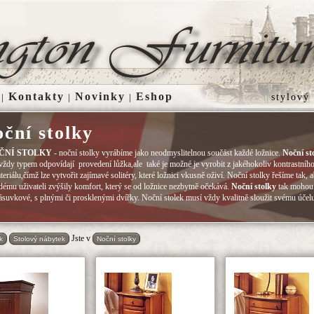
Kontakty
Novinky
Eshop
|
|
|
stylový
ční stolky
ČNÍ STOLKY
- noční stolky vyrábíme jako neodmyslitelnou součást každé ložnice.
Noční st
vždy typem odpovídají provedení lůžka,ale také je možné je vyrobit z jakéhokoliv kontrastníh
teriálu,čímž lze vytvořit zajímavé solitéry, které ložnici vkusně oživí. Noční stolky řešíme tak, 
dému uživateli zvýšily komfort, který se od ložnice nezbytně očekává.
Noční stolky
tak mohou
ásuvkové, s plnými či prosklenými dvířky. Noční stolek musí vždy kvalitně sloužit svému účel
Jste v
k
Stolový nábytek
Noční stolky