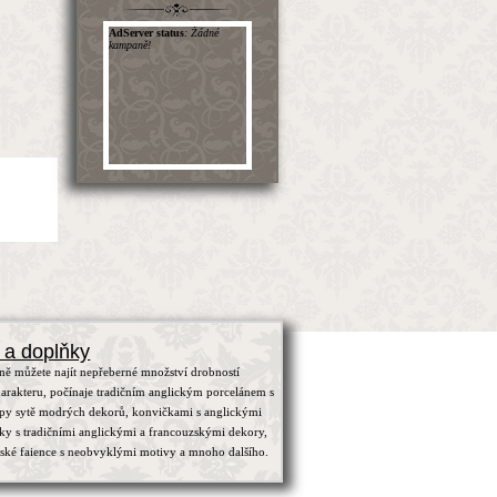
 a doplňky
ně můžete najít nepřeberné množství drobností
arakteru, počínaje tradičním anglickým porcelánem s
ypy sytě modrých dekorů, konvičkami s anglickými
čky s tradičními anglickými a francouzskými dekory,
zské faience s neobvyklými motivy a mnoho dalšího.