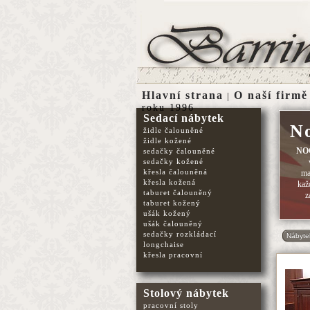
Hlavní strana
O naší firmě
|
roku 1996
Sedací nábytek
No
židle čalouněné
židle kožené
NO
sedačky čalouněné
sedačky kožené
křesla čalouněná
ma
křesla kožená
kaž
taburet čalouněný
z
taburet kožený
ušák kožený
ušák čalouněný
sedačky rozkládací
Nábyte
longchaise
křesla pracovní
Stolový nábytek
pracovní stoly