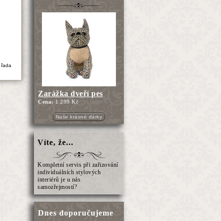
 řada
Zarážka dveří pes
Cena:
1 299 Kč
Naše krásné dárky
Víte, že...
Kompletní servis při zařizování
individuálních stylových
interiérů je u nás
samozřejmostí?
Dnes doporučujeme