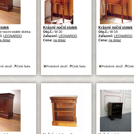
stolek
Krásný noční stolek
Krásný noční stolek
w-nocni-stolek-dvirka
Obj.č.:
W-20
Obj.č.:
W-19
í:
LEONARDO
Zařazení:
LEONARDO
Zařazení:
LEONARDO
a dotaz
Cena:
na dotaz
Cena:
na dotaz
né zboží
Celá řada
Podobné zboží
Celá řada
Podobné zboží
Celá