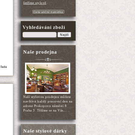
šetříme stylově
.
Celá akční nabídka
Vyhledávání zboží
Najdi
Naše prodejna
 řada
Naší stylovou prodejnu můžete
navštívit každý pracovní den na
adrese Prokopovo náměstí 8
Praha 3. Těšíme se na Vás... ..
Naše stylové dárky