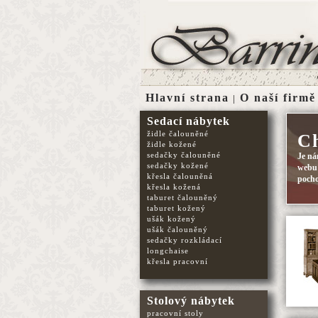
Hlavní strana
O naší firmě
|
Sedací nábytek
židle čalouněné
C
židle kožené
sedačky čalouněné
Je ná
sedačky kožené
web
křesla čalouněná
pocho
křesla kožená
taburet čalouněný
taburet kožený
ušák kožený
ušák čalouněný
sedačky rozkládací
longchaise
křesla pracovní
Stolový nábytek
pracovní stoly