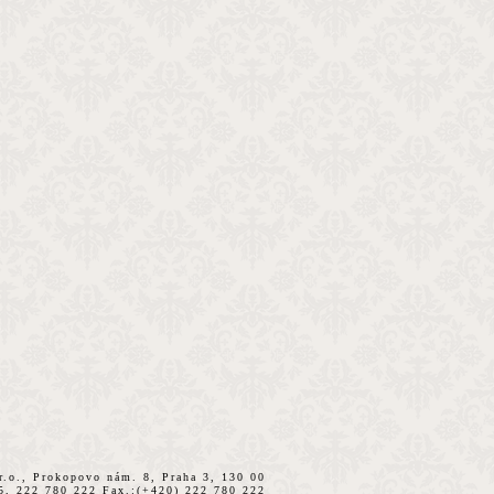
.r.o., Prokopovo nám. 8, Praha 3, 130 00
15, 222 780 222 Fax.:(+420) 222 780 222