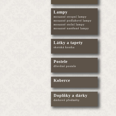
Lampy
mosazné stropní lampy
mosazné podlahové lampy
mosazné stolní lampy
mosazné nastěnné lampy
Látky a tapety
skotská kostka
Postele
dřevěné postele
Koberce
Doplňky a dárky
dárkové předměty