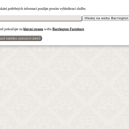
ískání potřebných informací použijte prosím vyhledávací službu
Hledej na webu Barrington
dně pokračujte na
hlavní stranu
webu
Barrington Furniture
.
azit nabídku stylových dárků