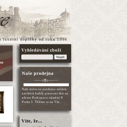
a
luxusní doplňky
od roku 1996
Vyhledávání zboží
Najdi
anu
Naše prodejna
Naší stylovou prodejnu můžete
navštívit každý pracovní den na
adrese Prokopovo náměstí 8
Praha 3. Těšíme se na Vás... ..
Víte, že...