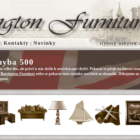
Kontakty
Novinky
|
|
stylový nábytek
hyba 500
m velice líto, ale právě u nás došlo k neočekávané chybě. Pokuste se přejít na hlavní str
u
Barrington Furniture
nebo se pokuste tuto stránku navštívit za okamžik. Děkujeme za
pení.