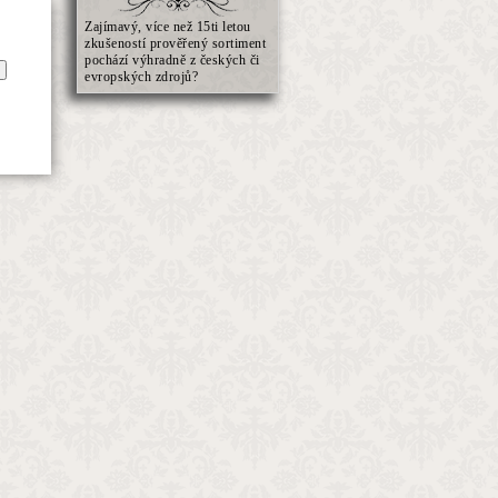
Zajímavý, více než 15ti letou
zkušeností prověřený sortiment
pochází výhradně z českých či
evropských zdrojů?