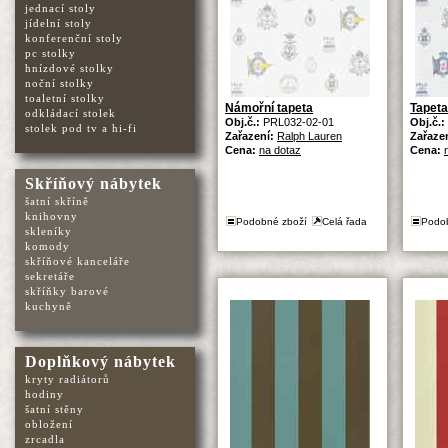
jednací stoly
jídelní stoly
konferenční stoly
pc stolky
hnízdové stolky
noční stolky
toaletní stolky
Námořní tapeta
Tapeta
odkládací stolek
Obj.č.:
PRL032-02-01
Obj.č.:
stolek pod tv a hi-fi
Zařazení:
Ralph Lauren
Zařaze
Cena:
na dotaz
Cena:
Skříňový nábytek
šatní skříně
knihovny
Podobné zboží
Celá řada
Podo
skleníky
komody
skříňové kanceláře
sekretáře
skříňky barové
kuchyně
Doplňkový nábytek
kryty radiátorů
hodiny
šatní stěny
obložení
zrcadla