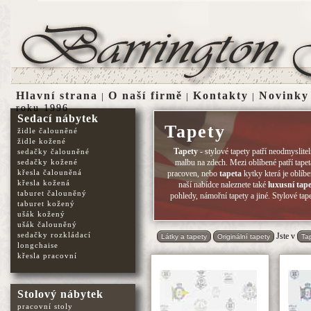
Hlavní strana
O naší firmě
Kontakty
Novinky
|
|
|
roku 1996
Sedací nábytek
Tapety
židle čalouněné
židle kožené
Tapety
- stylové tapety patří neodmyslite
sedačky čalouněné
sedačky kožené
malbu na zdech. Mezi oblíbené patří tape
křesla čalouněná
pracoven, nebo
tapeta
kytky která je oblíbe
křesla kožená
naší nabídce naleznete také
luxusní tap
taburet čalouněný
pohledy, námořní tapety a jiné. Stylové ta
taburet kožený
ušák kožený
ušák čalouněný
sedačky rozkládací
Jste v
Látky a tapety
Originální tapety
Ta
longchaise
křesla pracovní
Stolový nábytek
pracovní stoly