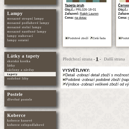
Tapeta pruh
Červen
Obj.č.:
PRL026-18-01
Obj.č.:
Lampy
Zařazení:
Ralph Lauren
Zařaze
Cena:
na dotaz
Cena:
mosazné stropní lampy
mosazné podlahové lampy
mosazné stolní lampy
mosazné nastěnné lampy
lampy stahovací
Podobné zboží
Celá řada
Podo
lampy ostatní
Látky a tapety
1
Předchozí strana
Další strana
-
-
skotská kostka
látky
záclony a závěsy
VYSVĚTLIVKY:
tapety
Detail -
zobrazí detail zboží s možnost
ozdobné lišty
Podobné -
zobrazí podobné zboží (nap
Výrobce -
zobrazí veškeré zboží od vý
Postele
dřevěné postele
Koberce
koberce kusové
koberce celopodlahové