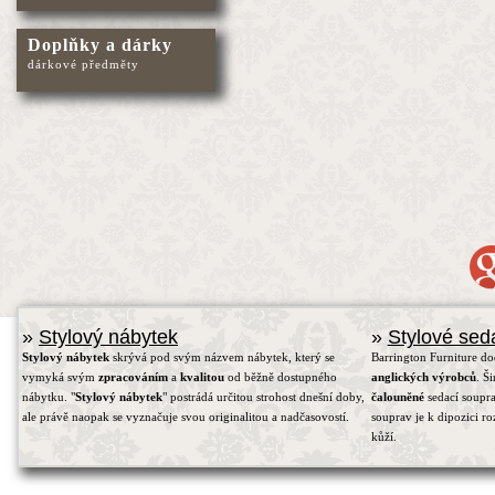
Doplňky a dárky
dárkové předměty
»
Stylový nábytek
»
Stylové sed
Stylový nábytek
skrývá pod svým názvem nábytek, který se
Barrington Furniture d
vymyká svým
zpracováním
a
kvalitou
od běžně dostupného
anglických výrobců
. Š
nábytku. "
Stylový nábytek
" postrádá určitou strohost dnešní doby,
čalouněné
sedací soupra
ale právě naopak se vyznačuje svou originalitou a nadčasovostí.
souprav je k dipozici r
kůží.