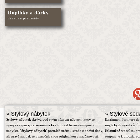
Doplňky a dárky
dárkové předměty
»
Stylový nábytek
»
Stylové sed
Stylový nábytek
skrývá pod svým názvem nábytek, který se
Barrington Furniture d
vymyká svým
zpracováním
a
kvalitou
od běžně dostupného
anglických výrobců
. Š
nábytku. "
Stylový nábytek
" postrádá určitou strohost dnešní doby,
čalouněné
sedací soupra
ale právě naopak se vyznačuje svou originalitou a nadčasovostí.
souprav je k dipozici r