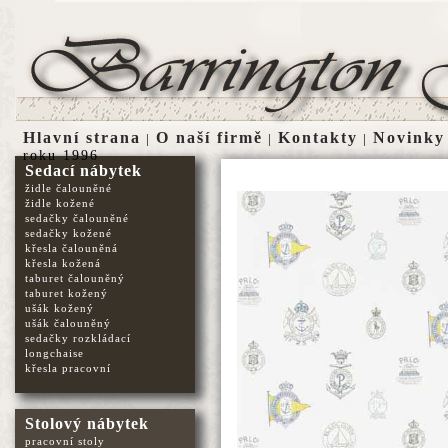
Hlavní strana
O naší firmě
Kontakty
Novinky
|
|
|
roku 1996
Sedací nábytek
židle čalouněné
židle kožené
sedačky čalouněné
sedačky kožené
křesla čalouněná
křesla kožená
taburet čalouněný
taburet kožený
ušák kožený
ušák čalouněný
sedačky rozkládací
longchaise
křesla pracovní
Stolový nábytek
pracovní stoly