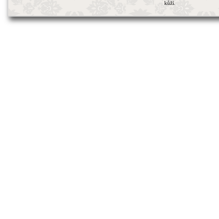
kůží.