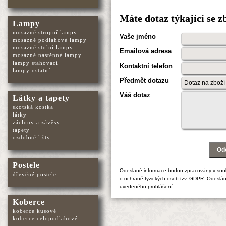
Máte dotaz týkající se 
Lampy
mosazné stropní lampy
Vaše jméno
mosazné podlahové lampy
mosazné stolní lampy
Emailová adresa
mosazné nastěnné lampy
lampy stahovací
Kontaktní telefon
lampy ostatní
Předmět dotazu
Váš dotaz
Látky a tapety
skotská kostka
látky
záclony a závěsy
tapety
ozdobné lišty
Postele
Odeslané informace budou zpracovány v sou
dřevěné postele
o
ochraně fyzických osob
tzv. GDPR. Odeslán
uvedeného prohlášení.
Koberce
koberce kusové
koberce celopodlahové