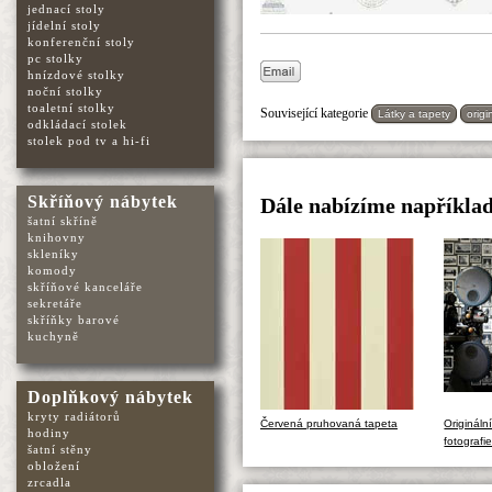
jednací stoly
jídelní stoly
konferenční stoly
pc stolky
hnízdové stolky
noční stolky
toaletní stolky
Související kategorie
Látky a tapety
origi
odkládací stolek
stolek pod tv a hi-fi
Skříňový nábytek
Dále nabízíme například
šatní skříně
knihovny
skleníky
komody
skříňové kanceláře
sekretáře
skříňky barové
kuchyně
Doplňkový nábytek
kryty radiátorů
Červená pruhovaná tapeta
Origináln
hodiny
fotografi
šatní stěny
obložení
zrcadla