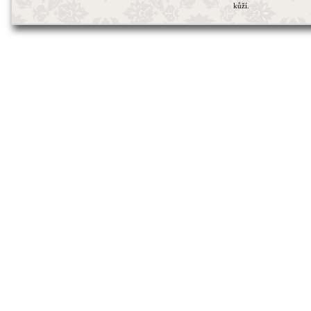
kůží.