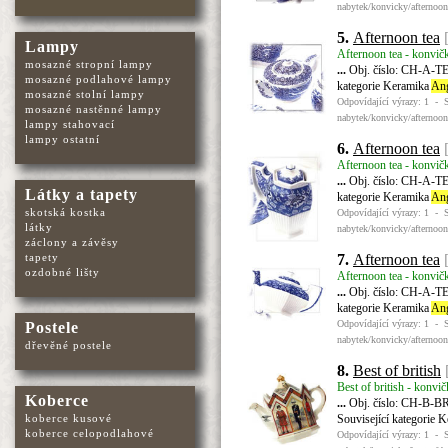
nabytek/konvicky/afternoon
5.
Afternoon tea
Lampy
Afternoon tea - konvič
mosazné stropní lampy
...
Obj. číslo: CH-A-TE-
mosazné podlahové lampy
kategorie Keramika
Ang
mosazné stolní lampy
Odpovídající výrazy: 1 - 
mosazné nastěnné lampy
nabytek/konvicky/afternoon
lampy stahovací
lampy ostatní
6.
Afternoon tea
Afternoon tea - konvič
...
Obj. číslo: CH-A-TE-
Látky a tapety
kategorie Keramika
Ang
skotská kostka
Odpovídající výrazy: 1 - 
látky
nabytek/konvicky/afternoon
záclony a závěsy
7.
Afternoon tea
tapety
ozdobné lišty
Afternoon tea - konvič
...
Obj. číslo: CH-A-TE-
kategorie Keramika
Ang
Odpovídající výrazy: 1 - 
Postele
nabytek/konvicky/afternoon
dřevěné postele
8.
Best of british
Best of british - konvi
Koberce
...
Obj. číslo: CH-B-BR-
Související kategorie 
koberce kusové
koberce celopodlahové
Odpovídající výrazy: 1 - 