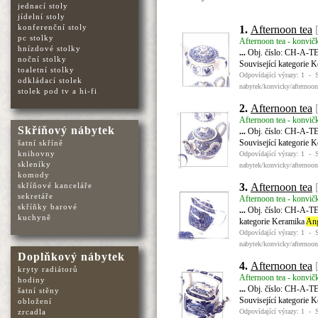
jednací stoly
jídelní stoly
konferenční stoly
1.
Afternoon tea
pc stolky
Afternoon tea - konvič
hnízdové stolky
...
Obj. číslo: CH-A-TE-
noční stolky
Související kategorie 
toaletní stolky
Odpovídající výrazy: 1 - 
odkládací stolek
nabytek/konvicky/afternoon
stolek pod tv a hi-fi
2.
Afternoon tea
Afternoon tea - konvič
Skříňový nábytek
...
Obj. číslo: CH-A-TE-
Související kategorie 
šatní skříně
knihovny
Odpovídající výrazy: 1 - 
skleníky
nabytek/konvicky/afternoon
komody
3.
Afternoon tea
skříňové kanceláře
sekretáře
Afternoon tea - konvič
skříňky barové
...
Obj. číslo: CH-A-TE-
kuchyně
kategorie Keramika
Ang
Odpovídající výrazy: 1 - 
nabytek/konvicky/afternoon
Doplňkový nábytek
4.
Afternoon tea
kryty radiátorů
Afternoon tea - konvič
hodiny
...
Obj. číslo: CH-A-TE-
šatní stěny
Související kategorie 
obložení
Odpovídající výrazy: 1 - 
zrcadla