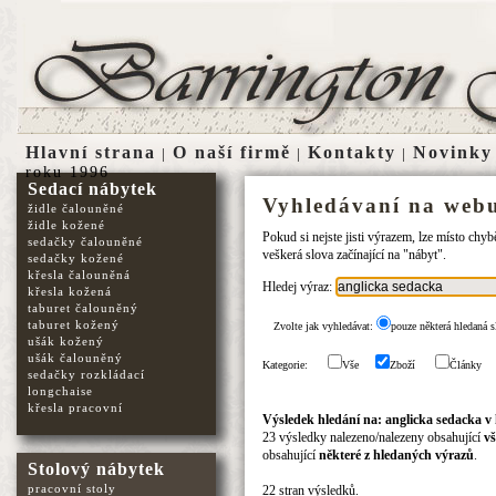
Hlavní strana
O naší firmě
Kontakty
Novinky
|
|
|
roku 1996
Sedací nábytek
Vyhledávaní na webu
židle čalouněné
židle kožené
Pokud si nejste jisti výrazem, lze místo chy
sedačky čalouněné
veškerá slova začínající na "nábyt".
sedačky kožené
křesla čalouněná
Hledej výraz:
křesla kožená
taburet čalouněný
taburet kožený
Zvolte jak vyhledávat:
pouze některá hledaná s
ušák kožený
ušák čalouněný
Kategorie:
Vše
Zboží
Články
sedačky rozkládací
longchaise
křesla pracovní
Výsledek hledání na: anglicka sedacka v
23 výsledky nalezeno/nalezeny obsahující
vš
obsahující
některé z hledaných výrazů
.
Stolový nábytek
pracovní stoly
22 stran výsledků.