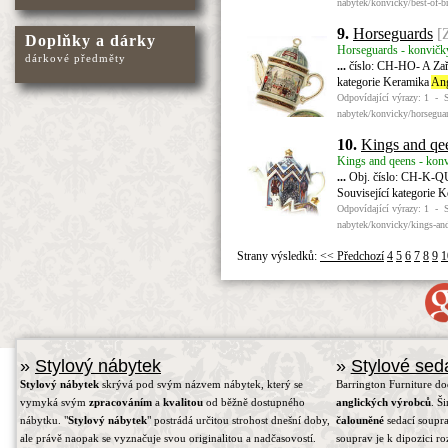
nabytek/konvicky/best-of-br
9.
Horseguards
[
Doplňky a dárky
Horseguards - konvičky
dárkové předměty
...
číslo: CH-HO- A Zařa
kategorie Keramika
Ang
Odpovídající výrazy: 1 - 
nabytek/konvicky/horsegua
10.
Kings and qe
Kings and qeens - konv
...
Obj. číslo: CH-K-QU
Související kategorie 
Odpovídající výrazy: 1 - 
nabytek/konvicky/kings-an
Strany výsledků:
<< Předchozí
4
5
6
7
8
9
1
»
Stylový nábytek
»
Stylové sed
Stylový nábytek
skrývá pod svým názvem nábytek, který se
Barrington Furniture d
vymyká svým
zpracováním
a
kvalitou
od běžně dostupného
anglických výrobců
. Š
nábytku. "
Stylový nábytek
" postrádá určitou strohost dnešní doby,
čalouněné
sedací soupra
ale právě naopak se vyznačuje svou originalitou a nadčasovostí.
souprav je k dipozici r