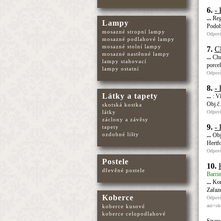
6.
- 
...
Reg
Lampy
Podobn
mosazné stropní lampy
Odpoví
mosazné podlahové lampy
mosazné stolní lampy
7.
Ch
mosazné nastěnné lampy
...
Chur
lampy stahovací
porce
lampy ostatní
Odpoví
8.
- 
Látky a tapety
...
: V
Obj.č
skotská kostka
Odpoví
látky
záclony a závěsy
9.
- 
tapety
ozdobné lišty
...
Obj.
Hertf
Odpoví
Postele
10.
dřevěné postele
Barrin
...
Kon
Zařaz
Koberce
Odpoví
aut=o
koberce kusové
koberce celopodlahové
Stran