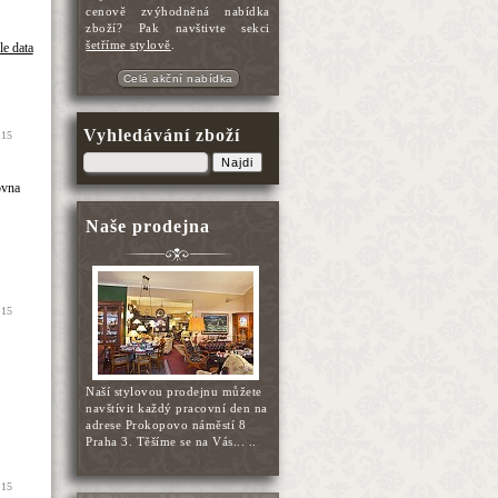
cenově zvýhodněná nabídka
zboží? Pak navštivte sekci
šetříme stylově
.
le data
Celá akční nabídka
Vyhledávání zboží
=15
Najdi
ovna
Naše prodejna
=15
Naší stylovou prodejnu můžete
navštívit každý pracovní den na
adrese Prokopovo náměstí 8
Praha 3. Těšíme se na Vás... ..
=15