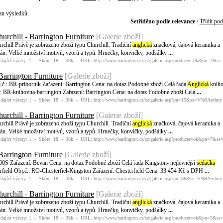
an výsledků.
Setříděno podle relevance
/
Třídit pod
urchill - Barrington Furniture
[Galerie zboží]
chill Právě je zobrazeno zboží typu Churchill. Tradiční
anglická
značková, čajová keramika a
lán. Velké množství motivů, vzorů a typů. Hrnečky, konvičky, podšálky
...
dající výrazy: 1 - Skóre: 18 - 38k - URL: http://www.barrington.cz/cz/galerie.asp?producer=ok&pn=2&ss
Barrington Furniture
[Galerie zboží]
č.: BR-pribornik Zařazení: Barrington Cena: na dotaz Podobné zboží Celá řada
Anglická
knih
.: BR-knihovna-barrington Zařazení: Barrington Cena: na dotaz Podobné zboží Celá
...
dající výrazy: 1 - Skóre: 18 - 38k - URL: http://www.barrington.cz/cz/galerie.asp?pn=15&ss=V%9Aechny
urchill - Barrington Furniture
[Galerie zboží]
chill Právě je zobrazeno zboží typu Churchill. Tradiční
anglická
značková, čajová keramika a
lán. Velké množství motivů, vzorů a typů. Hrnečky, konvičky, podšálky
...
dající výrazy: 1 - Skóre: 18 - 38k - URL: http://www.barrington.cz/cz/galerie.asp?producer=ok&pn=7&ss
Barrington Furniture
[Galerie zboží]
0S Zařazení: Bevan Cena: na dotaz Podobné zboží Celá řada Kingston- nejlevnější
sedačka
erfield Obj.č.: RO-Chesterfiel-Kingston Zařazení: Chesterfield Cena: 33 454 Kč s DPH
...
dající výrazy: 1 - Skóre: 18 - 38k - URL: http://www.barrington.cz/cz/galerie.asp?pn=86&ss=V%9Aechny
urchill - Barrington Furniture
[Galerie zboží]
chill Právě je zobrazeno zboží typu Churchill. Tradiční
anglická
značková, čajová keramika a
lán. Velké množství motivů, vzorů a typů. Hrnečky, konvičky, podšálky
...
dající výrazy: 1 - Skóre: 18 - 38k - URL: http://www.barrington.cz/cz/galerie.asp?producer=ok&pn=5&ss