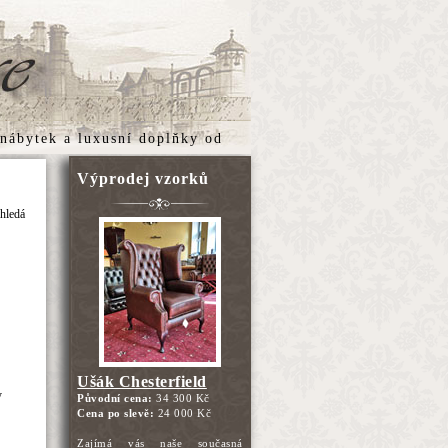
 nábytek
a
luxusní doplňky
od
Výprodej vzorků
yhledá
Ušák Chesterfield
y
Původní cena:
34 300 Kč
Cena po slevě:
24 000 Kč
Zajímá vás naše současná