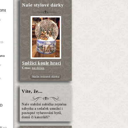
Naše stylové dárky
s DPH
y
=15
rava
Sněžící koule hrací
y
Cena:
na dotaz
Naše krásné dárky
e
Víte, že...
Naše stabilní nabídka zejména
-D
nábytku a sedaček umožní i
postupné vybavování bytů,
domů či kanceláří?
ší >>