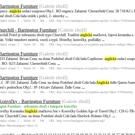
Barrington Furniture
[Galerie zboží]
ency-
anglická
sedací souprava Obj.č.: RO-regency Zařazení: Chesterfield Cena: 50 718 Kč 
é zboží Celá řada stolek s policí, 2- zásuvky
...
dající výrazy: 1 - Skóre: 18 - 38k - URL: http://www.barrington.cz/cz/galerie.asp?pn=111&ss=V%9Aechn
urchill - Barrington Furniture
[Galerie zboží]
chill Právě je zobrazeno zboží typu Churchill. Tradiční
anglická
značková, čajová keramika a
lán. Velké množství motivů, vzorů a typů. Hrnečky, konvičky, podšálky
...
dající výrazy: 1 - Skóre: 18 - 38k - URL: http://www.barrington.cz/cz/galerie.asp?producer=ok&pn=8&ss
Barrington Furniture
[Galerie zboží]
833 Zařazení: Bevan Cena: na dotaz Podobné zboží Celá řada Copthorne-
anglická
sedací soup
.: RO- 02/3 Zařazení: Chesterfield Cena:
...
dající výrazy: 1 - Skóre: 18 - 38k - URL: http://www.barrington.cz/cz/galerie.asp?pn=113&ss=V%9Aechn
Barrington Furniture
[Galerie zboží]
č.: JP-141 Zařazení: Židle Cena: na dotaz Podobné zboží Celá řada
Anglická
židle Queen Ann
ord s područkou Obj.č.: JP-141carv Zařazení: Židle Cena:
...
dající výrazy: 1 - Skóre: 18 - 38k - URL: http://www.barrington.cz/cz/galerie.asp?pn=6&ss=V%9Aechny
Konvičky - Barrington Furniture
[Galerie zboží]
gton Furniture - zobrazeno zboží z kategorie konvičky
vičky Keramika
Anglická
značková Jste v Konvičky Golden Age of Travel Obj.č.: CH-G-TR
ení: Churchill Cena: na dotaz Podobné zboží Celá řada Sherlock Holmes Obj.č.
...
dající výrazy: 1 - Skóre: 16 - 39k - URL: http://www.barrington.cz/cz/galerie.asp?
k&pn=6&subcategory=1&ss=51
y výsledků:
<< Předchozí
9
10
11
12
13
14
15
16
17
18
19
20
21
22
23
24
25
26
27
28
29
Dal