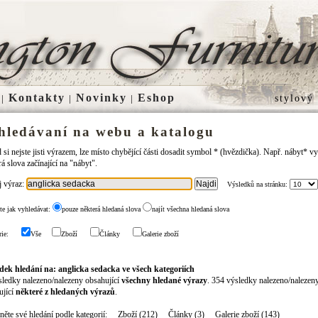
Kontakty
Novinky
Eshop
|
|
|
stylový
hledávaní na webu a katalogu
si nejste jisti výrazem, lze místo chybějící části dosadit symbol * (hvězdička). Např. nábyt* v
á slova začínající na "nábyt".
j výraz:
Výsledků na stránku:
te jak vyhledávat:
pouze některá hledaná slova
najít všechna hledaná slova
ie:
Vše
Zboží
Články
Galerie zboží
dek hledání na: anglicka sedacka ve všech kategoriích
sledky nalezeno/nalezeny obsahující
všechny hledané výrazy
. 354 výsledky nalezeno/nalezen
ující
některé z hledaných výrazů
.
ěte své hledání podle kategorií:
Zboží
(212)
Články
(3)
Galerie zboží
(143)