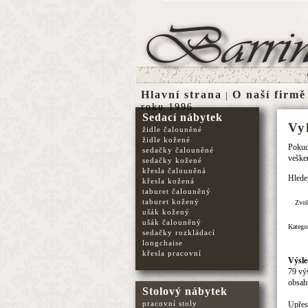
Hlavní strana
O naší firmě
|
roku 1996
Sedací nábytek
Vy
židle čalouněné
židle kožené
Pokud 
sedačky čalouněné
vešker
sedačky kožené
křesla čalouněná
Hlede
křesla kožená
taburet čalouněný
taburet kožený
Zvol
ušák kožený
ušák čalouněný
Kategor
sedačky rozkládací
longchaise
křesla pracovní
Výsle
79 vý
obsah
Stolový nábytek
pracovní stoly
Upřesn