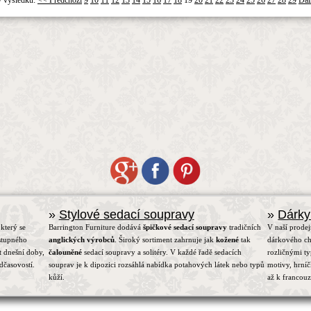
»
Stylové sedací soupravy
»
Dárky
který se
Barrington Furniture dodává
špičkové sedací soupravy
tradičních
V naší prodej
stupného
anglických výrobců
. Široký sortiment zahrnuje jak
kožené
tak
dárkového ch
t dnešní doby,
čalouněné
sedací soupravy a solitéry. V každé řadě sedacích
rozličnými t
dčasovostí.
souprav je k dipozici rozsáhlá nabídka potahových látek nebo typů
motivy, hrní
kůží.
až k francou