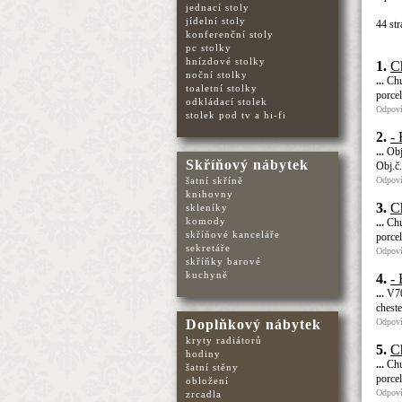
jednací stoly
jídelní stoly
44 str
konferenční stoly
pc stolky
hnízdové stolky
1.
Ch
noční stolky
...
Chur
toaletní stolky
porce
odkládací stolek
Odpoví
stolek pod tv a hi-fi
2.
- 
...
Obj.
Skříňový nábytek
Obj.č
Odpoví
šatní skříně
knihovny
3.
Ch
skleníky
komody
...
Chur
skříňové kanceláře
porce
sekretáře
Odpoví
skříňky barové
kuchyně
4.
- 
...
V70
chest
Odpoví
Doplňkový nábytek
kryty radiátorů
5.
Ch
hodiny
...
Chur
šatní stěny
porce
obložení
Odpoví
zrcadla