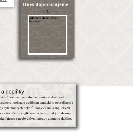
Dnes doporučujeme
 a doplňky
ně můžete najít nepřeberné množství drobností
arakteru, počínaje tradičním anglickým porcelánem s
ypy sytě modrých dekorů, konvičkami s anglickými
čky s tradičními anglickými a francouzskými dekory,
zské faience s neobvyklými motivy a mnoho dalšího.