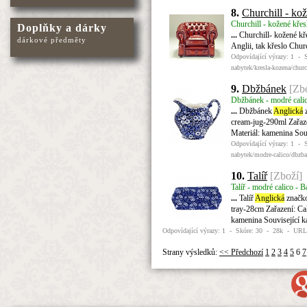
8.
Churchill - ko
Churchill - kožené křes
Doplňky a dárky
...
Churchill- kožené kř
dárkové předměty
Anglii, tak křeslo Chur
Odpovídající výrazy: 1 - 
nabytek/kresla-kozena/churc
9.
Dbžbánek
[Zb
Dbžbánek - modré calic
...
Dbžbánek
Anglická
z
cream-jug-290ml Zařaz
Materiál: kamenina Sou
Odpovídající výrazy: 1 - 
nabytek/modre-calico/dbzb
10.
Talíř
[Zboží]
Talíř - modré calico - 
...
Talíř
Anglická
značko
tray-28cm Zařazení: Ca
kamenina Související k
Odpovídající výrazy: 1 - Skóre: 30 - 28k - URL: h
Strany výsledků:
<< Předchozí
1
2
3
4
5
6
7