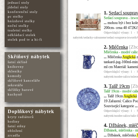
jednací stoly
jídelní stoly
konferenční stoly
1.
Sedací souprav
pc stolky
Sedací souprava - ixwo
hnízdové stolky
...
mohou být i bez kole
noční stolky
200cm- cena 40 472Kč
toaletní stolky
Odpovídající výrazy: 1 - 
odkládací stolek
nabytek/sedacky-calounene/sedaci-souprava-ixworth/
stolek pod tv a hi-fi
2.
Mléčenka
[Zbo
Mléčenka - modré calic
Skříňový nábytek
...
Mléčenka
Anglická
z
tankard-jug-160ml-mini
šatní skříně
ml cm Materiál: kameni
knihovny
skleníky
Odpovídající výrazy: 1 - 
komody
nabytek/modre-calico/mlec
skříňové kanceláře
sekretáře
3.
Talíř 19cm
[Zb
skříňky barové
Talíř 19cm - modré cali
kuchyně
...
Talíř 19cm
Anglická
19 Zařazení: Calico Po
Související kategorie
...
Doplňkový nábytek
Odpovídající výrazy: 1 - 
nabytek/modre-calico/talir
kryty radiátorů
hodiny
4.
Džbánek, mlé
šatní stěny
Džbánek, mléčenka - mo
obložení
...
Džbánek, mléčenka
zrcadla