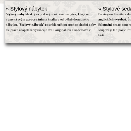
»
Stylový nábytek
»
Stylové sed
Stylový nábytek
skrývá pod svým názvem nábytek, který se
Barrington Furniture d
vymyká svým
zpracováním
a
kvalitou
od běžně dostupného
anglických výrobců
. Š
nábytku. "
Stylový nábytek
" postrádá určitou strohost dnešní doby,
čalouněné
sedací soupra
ale právě naopak se vyznačuje svou originalitou a nadčasovostí.
souprav je k dipozici r
kůží.