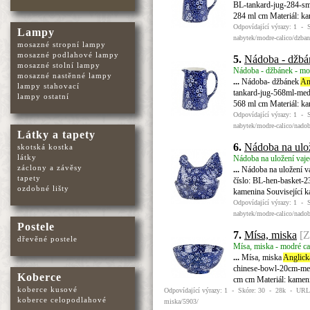
BL-tankard-jug-284-sma
284 ml cm Materiál: k
Odpovídající výrazy: 1 - 
Lampy
nabytek/modre-calico/dzba
mosazné stropní lampy
mosazné podlahové lampy
5.
Nádoba - džbá
mosazné stolní lampy
Nádoba - džbánek - mod
mosazné nastěnné lampy
...
Nádoba- džbánek
An
lampy stahovací
tankard-jug-568ml-med
lampy ostatní
568 ml cm Materiál: k
Odpovídající výrazy: 1 - 
nabytek/modre-calico/nado
Látky a tapety
6.
Nádoba na ulož
skotská kostka
látky
Nádoba na uložení vajec
záclony a závěsy
...
Nádoba na uložení v
tapety
číslo: BL-hen-basket-2
ozdobné lišty
kamenina Související 
Odpovídající výrazy: 1 - 
nabytek/modre-calico/nadob
Postele
7.
Mísa, miska
[Z
dřevěné postele
Mísa, miska - modré cal
...
Mísa, miska
Anglick
chinese-bowl-20cm-med
Koberce
cm cm Materiál: kame
koberce kusové
Odpovídající výrazy: 1 - Skóre: 30 - 28k - URL: 
koberce celopodlahové
miska/5903/