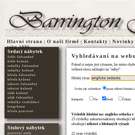
Hlavní strana
O naší firmě
Kontakty
Novinky
|
|
|
roku 1996
Sedací nábytek
Vyhledávaní na webu
židle čalouněné
židle kožené
Pokud si nejste jisti výrazem, lze místo chy
sedačky čalouněné
veškerá slova začínající na "nábyt".
sedačky kožené
křesla čalouněná
Hledej výraz:
křesla kožená
taburet čalouněný
taburet kožený
Zvolte jak vyhledávat:
pouze některá hledaná s
ušák kožený
ušák čalouněný
Kategorie:
Vše
Zboží
Články
sedačky rozkládací
longchaise
křesla pracovní
Výsledek hledání na: anglicka sedacka v
23 výsledky nalezeno/nalezeny obsahující
vš
obsahující
některé z hledaných výrazů
.
Stolový nábytek
pracovní stoly
22 stran výsledků.