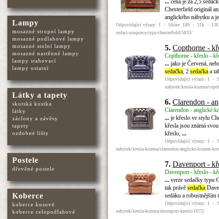
...
cena je za 2,5 sedačk
Chesterfield originál a
anglického nábytku a j
Lampy
Odpovídající výrazy: 1 - Skóre: 189 - 31k - URL:
mosazné stropní lampy
sedaci-souprava-typu-chesterfield/5833/
mosazné podlahové lampy
mosazné stolní lampy
5.
Copthorne - kř
mosazné nastěnné lampy
Copthorne - křeslo - kř
lampy stahovací
...
jako je Červená, nebo
lampy ostatní
sedačka
, 2
sedačka
a ta
Odpovídající výrazy: 1 - 
nabytek/kresla-kozena/copt
Látky a tapety
6.
Clarendon - an
skotská kostka
Clarendon - anglické ko
látky
...
je křeslo ve stylu Che
záclony a závěsy
křesla jsou známá svou 
tapety
křeslo,
...
ozdobné lišty
Odpovídající výrazy: 1 - 
nabytek/kresla-kozena/clarendon-anglicke-kozene-kre
Postele
7.
Davenport - kř
dřevěné postele
Davenport - křeslo - kř
...
verze sedačky typu Ch
tak právě
sedačka
Daven
Koberce
sedáku a robustnějším
Odpovídající výrazy: 1 - 
koberce kusové
nabytek/kresla-kozena/davenport-kreslo/1072/
koberce celopodlahové