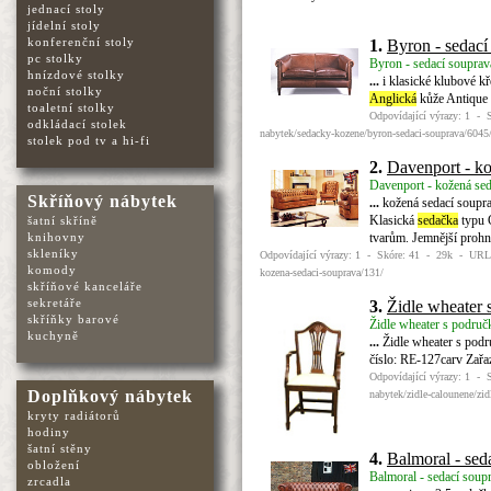
jednací stoly
jídelní stoly
konferenční stoly
1.
Byron - sedací
pc stolky
Byron - sedací souprav
hnízdové stolky
...
i klasické klubové kř
noční stolky
Anglická
kůže Antique 
toaletní stolky
Odpovídající výrazy: 1 - 
odkládací stolek
nabytek/sedacky-kozene/byron-sedaci-souprava/6045
stolek pod tv a hi-fi
2.
Davenport - ko
Davenport - kožená sed
Skříňový nábytek
...
kožená sedací soupra
Klasická
sedačka
typu C
šatní skříně
tvarům. Jemnější prohn
knihovny
skleníky
Odpovídající výrazy: 1 - Skóre: 41 - 29k - URL: 
komody
kozena-sedaci-souprava/131/
skříňové kanceláře
sekretáře
3.
Židle wheater 
skříňky barové
Židle wheater s područk
kuchyně
...
Židle wheater s pod
číslo: RE-127carv Zařa
Odpovídající výrazy: 1 - 
Doplňkový nábytek
nabytek/zidle-calounene/zi
kryty radiátorů
hodiny
šatní stěny
4.
Balmoral - sed
obložení
Balmoral - sedací soupr
zrcadla