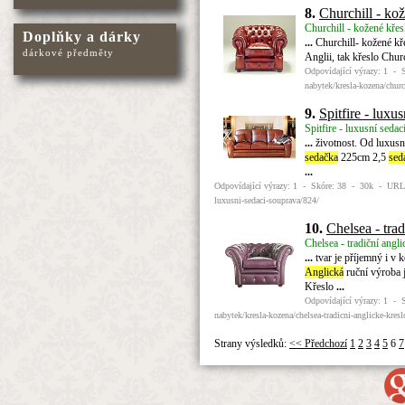
8.
Churchill - ko
Churchill - kožené křes
Doplňky a dárky
...
Churchill- kožené kř
dárkové předměty
Anglii, tak křeslo Chur
Odpovídající výrazy: 1 - 
nabytek/kresla-kozena/churc
9.
Spitfire - luxu
Spitfire - luxusní seda
...
životnost. Od luxusn
sedačka
225cm 2,5
sed
...
Odpovídající výrazy: 1 - Skóre: 38 - 30k - URL: h
luxusni-sedaci-souprava/824/
10.
Chelsea - trad
Chelsea - tradiční angl
...
tvar je příjemný i v k
Anglická
ruční výroba j
Křeslo
...
Odpovídající výrazy: 1 - 
nabytek/kresla-kozena/chelsea-tradicni-anglicke-kres
Strany výsledků:
<< Předchozí
1
2
3
4
5
6
7