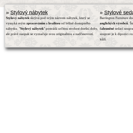
»
Stylový nábytek
»
Stylové sed
Stylový nábytek
skrývá pod svým názvem nábytek, který se
Barrington Furniture d
vymyká svým
zpracováním
a
kvalitou
od běžně dostupného
anglických výrobců
. Š
nábytku. "
Stylový nábytek
" postrádá určitou strohost dnešní doby,
čalouněné
sedací soupra
ale právě naopak se vyznačuje svou originalitou a nadčasovostí.
souprav je k dipozici r
kůží.