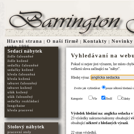
Hlavní strana
O naší firmě
Kontakty
Novinky
|
|
|
roku 1996
Sedací nábytek
Vyhledávaní na webu
židle čalouněné
židle kožené
Pokud si nejste jisti výrazem, lze místo chy
sedačky čalouněné
veškerá slova začínající na "nábyt".
sedačky kožené
křesla čalouněná
Hledej výraz:
křesla kožená
taburet čalouněný
taburet kožený
Zvolte jak vyhledávat:
pouze některá hledaná s
ušák kožený
ušák čalouněný
Kategorie:
Vše
Zboží
Články
sedačky rozkládací
longchaise
křesla pracovní
Výsledek hledání na: anglicka sedacka v
23 výsledky nalezeno/nalezeny obsahující
vš
obsahující
některé z hledaných výrazů
.
Stolový nábytek
pracovní stoly
22 stran výsledků.