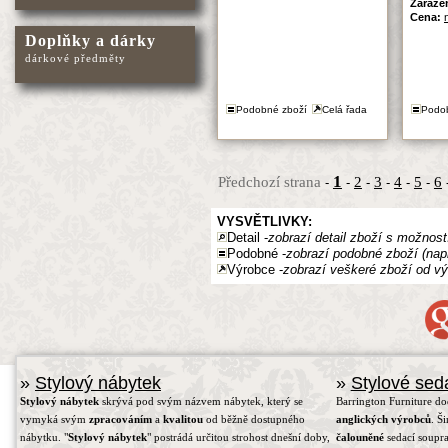
Zařaze
Cena:
Doplňky a dárky
dárkové předměty
Podobné zboží
Celá řada
Podo
1
Předchozí strana
2
3
4
5
6
-
-
-
-
-
-
VYSVĚTLIVKY:
Detail -
zobrazí detail zboží s možnost
Podobné -
zobrazí podobné zboží (nap
Výrobce -
zobrazí veškeré zboží od vý
»
Stylový nábytek
»
Stylové sed
Stylový nábytek
skrývá pod svým názvem nábytek, který se
Barrington Furniture d
vymyká svým
zpracováním
a
kvalitou
od běžně dostupného
anglických výrobců
. Š
nábytku. "
Stylový nábytek
" postrádá určitou strohost dnešní doby,
čalouněné
sedací soupra