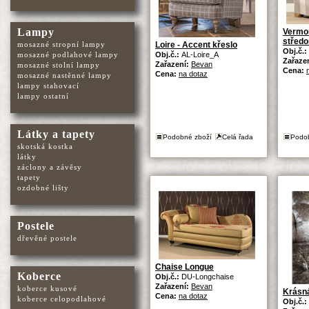
Lampy
Vermon
středo
mosazné stropní lampy
Loire - Accent křeslo
Obj.č.:
mosazné podlahové lampy
Obj.č.:
AL-Loire_A
Zařaze
Zařazení:
Bevan
mosazné stolní lampy
Cena:
Cena:
na dotaz
mosazné nastěnné lampy
lampy stahovací
lampy ostatní
Látky a tapety
Podobné zboží
Celá řada
Podo
skotská kostka
látky
záclony a závěsy
tapety
ozdobné lišty
Postele
dřevěné postele
Chaise Longue
Koberce
Obj.č.:
DU-Longchaise
Zařazení:
Bevan
koberce kusové
Krásná
Cena:
na dotaz
koberce celopodlahové
Obj.č.: