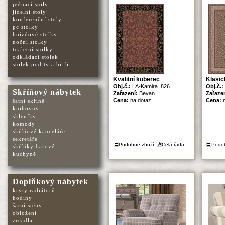
jednací stoly
jídelní stoly
konferenční stoly
pc stolky
hnízdové stolky
noční stolky
toaletní stolky
odkládací stolek
stolek pod tv a hi-fi
Kvalitní koberec
Klasic
Obj.č.:
LA-Kamira_826
Obj.č.:
Skříňový nábytek
Zařazení:
Bevan
Zařaze
Cena:
na dotaz
Cena:
šatní skříně
knihovny
skleníky
komody
skříňové kanceláře
sekretáře
Podobné zboží
Celá řada
Podo
skříňky barové
kuchyně
Doplňkový nábytek
kryty radiátorů
hodiny
šatní stěny
obložení
zrcadla