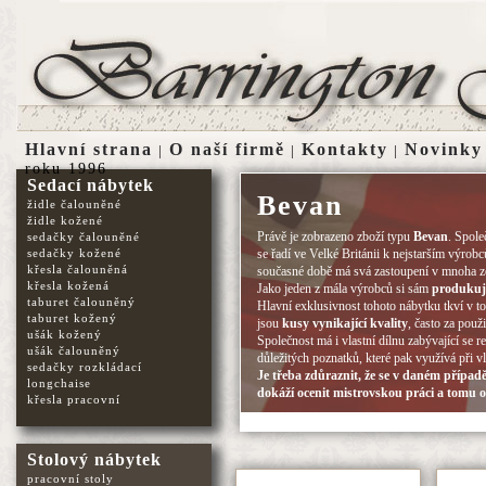
Hlavní strana
O naší firmě
Kontakty
Novinky
|
|
|
roku 1996
Sedací nábytek
Bevan
židle čalouněné
židle kožené
Právě je zobrazeno zboží typu
Bevan
. Spole
sedačky čalouněné
sedačky kožené
se řadí ve Velké Británii k nejstarším výrob
křesla čalouněná
současné době má svá zastoupení v mnoha 
křesla kožená
Jako jeden z mála výrobců si sám
produkuj
taburet čalouněný
Hlavní exklusivnost tohoto nábytku tkví v t
taburet kožený
jsou
kusy vynikající kvality
, často za použi
ušák kožený
Společnost má i vlastní dílnu zabývající se 
ušák čalouněný
důležitých poznatků, které pak využívá při v
sedačky rozkládací
Je třeba zdůraznit, že se v daném případ
longchaise
dokáží ocenit mistrovskou práci a tomu o
křesla pracovní
Stolový nábytek
pracovní stoly