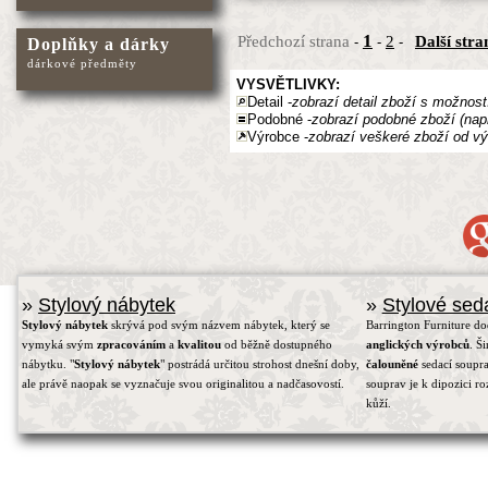
1
Předchozí strana
2
Další stra
-
-
-
Doplňky a dárky
dárkové předměty
VYSVĚTLIVKY:
Detail -
zobrazí detail zboží s možnost
Podobné -
zobrazí podobné zboží (nap
Výrobce -
zobrazí veškeré zboží od vý
»
Stylový nábytek
»
Stylové sed
Stylový nábytek
skrývá pod svým názvem nábytek, který se
Barrington Furniture d
vymyká svým
zpracováním
a
kvalitou
od běžně dostupného
anglických výrobců
. Š
nábytku. "
Stylový nábytek
" postrádá určitou strohost dnešní doby,
čalouněné
sedací soupra
ale právě naopak se vyznačuje svou originalitou a nadčasovostí.
souprav je k dipozici r
kůží.