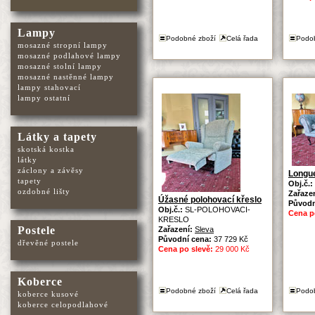
Lampy
Podobné zboží
Celá řada
Podo
mosazné stropní lampy
mosazné podlahové lampy
mosazné stolní lampy
mosazné nastěnné lampy
lampy stahovací
lampy ostatní
Látky a tapety
skotská kostka
látky
záclony a závěsy
Longu
tapety
Obj.č.:
ozdobné lišty
Zařaze
Úžasné polohovací křeslo
Původn
Obj.č.:
SL-POLOHOVACI-
Cena p
KRESLO
Postele
Zařazení:
Sleva
Původní cena:
37 729 Kč
dřevěné postele
Cena po slevě:
29 000 Kč
Koberce
Podobné zboží
Celá řada
Podo
koberce kusové
koberce celopodlahové