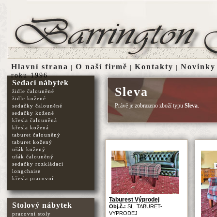
Hlavní strana
O naší firmě
Kontakty
Novinky
|
|
|
roku 1996
Sedací nábytek
Sleva
židle čalouněné
židle kožené
Právě je zobrazeno zboží typu
Sleva
.
sedačky čalouněné
sedačky kožené
křesla čalouněná
křesla kožená
taburet čalouněný
taburet kožený
ušák kožený
ušák čalouněný
sedačky rozkládací
longchaise
křesla pracovní
Taburest Výprodej
Stolový nábytek
Obj.č.:
SL_TABURET-
VYPRODEJ
pracovní stoly