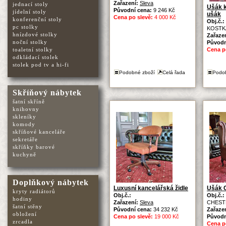
Zařazení:
Sleva
jednací stoly
Ušák k
Původní cena:
9 246 Kč
jídelní stoly
ušák
Cena po slevě:
4 000 Kč
konferenční stoly
Obj.č.:
pc stolky
KOSTK
hnízdové stolky
Zařaze
noční stolky
Původn
toaletní stolky
Cena p
odkládací stolek
stolek pod tv a hi-fi
Podobné zboží
Celá řada
Podo
Skříňový nábytek
šatní skříně
knihovny
skleníky
komody
skříňové kanceláře
sekretáře
skříňky barové
kuchyně
Doplňkový nábytek
Luxusní kancelářská židle
Ušák C
kryty radiátorů
Obj.č.:
Obj.č.:
hodiny
Zařazení:
Sleva
CHEST
šatní stěny
Původní cena:
34 232 Kč
Zařaze
obložení
Cena po slevě:
19 000 Kč
Původn
zrcadla
Cena p