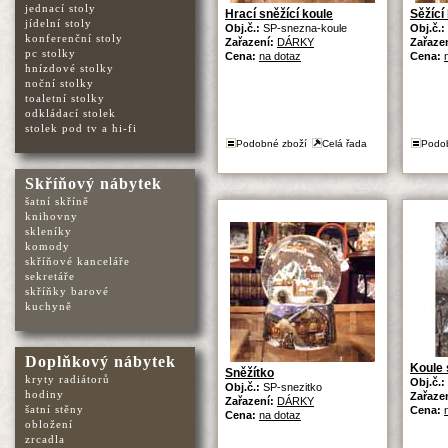
jednací stoly
Hrací sněžící koule
Sěžící
jídelní stoly
Obj.č.:
SP-snezna-koule
Obj.č.:
konferenční stoly
Zařazení:
DÁRKY
Zařaze
pc stolky
Cena:
na dotaz
Cena:
hnízdové stolky
noční stolky
toaletní stolky
odkládací stolek
stolek pod tv a hi-fi
Podobné zboží
Celá řada
Podo
Skříňový nábytek
šatní skříně
knihovny
skleníky
komody
skříňové kanceláře
sekretáře
skříňky barové
kuchyně
Doplňkový nábytek
Koule 
Sněžítko
kryty radiátorů
Obj.č.:
Obj.č.:
SP-snezitko
hodiny
Zařaze
Zařazení:
DÁRKY
šatní stěny
Cena:
Cena:
na dotaz
obložení
zrcadla