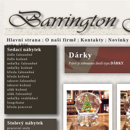
Hlavní strana
O naší firmě
Kontakty
Novinky
|
|
|
roku 1996
Sedací nábytek
Dárky
židle čalouněné
židle kožené
Právě je zobrazeno zboží typu
DÁRKY
.
sedačky čalouněné
sedačky kožené
křesla čalouněná
křesla kožená
taburet čalouněný
taburet kožený
ušák kožený
ušák čalouněný
sedačky rozkládací
longchaise
křesla pracovní
Stolový nábytek
pracovní stoly