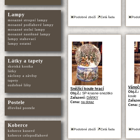
Lampy
Podobné zboží
Celá řada
Podo
mosazné stropní lampy
mosazné podlahové lampy
mosazné stolní lampy
mosazné nastěnné lampy
lampy stahovací
lampy ostatní
Látky a tapety
skotská kostka
látky
záclony a závěsy
tapety
ozdobné lišty
Vánočn
Sněžící koule hrací
Obj.č.:
Obj.č.:
SP-krasne-snezitko
koule
Zařazení:
DÁRKY
Zařaze
Postele
Cena:
na dotaz
Cena:
dřevěné postele
Koberce
Podobné zboží
Celá řada
Podo
koberce kusové
koberce celopodlahové