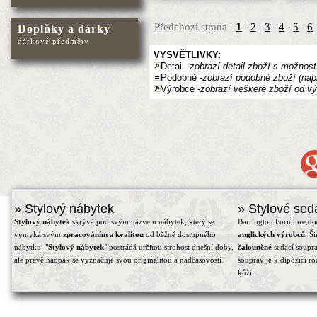
1
Předchozí strana
2
3
4
5
6
-
-
-
-
-
-
Doplňky a dárky
dárkové předměty
VYSVĚTLIVKY:
Detail -
zobrazí detail zboží s možnost
Podobné -
zobrazí podobné zboží (nap
Výrobce -
zobrazí veškeré zboží od vý
»
Stylový nábytek
»
Stylové sed
Stylový nábytek
skrývá pod svým názvem nábytek, který se
Barrington Furniture d
vymyká svým
zpracováním
a
kvalitou
od běžně dostupného
anglických výrobců
. Š
nábytku. "
Stylový nábytek
" postrádá určitou strohost dnešní doby,
čalouněné
sedací soupra
ale právě naopak se vyznačuje svou originalitou a nadčasovostí.
souprav je k dipozici r
kůží.