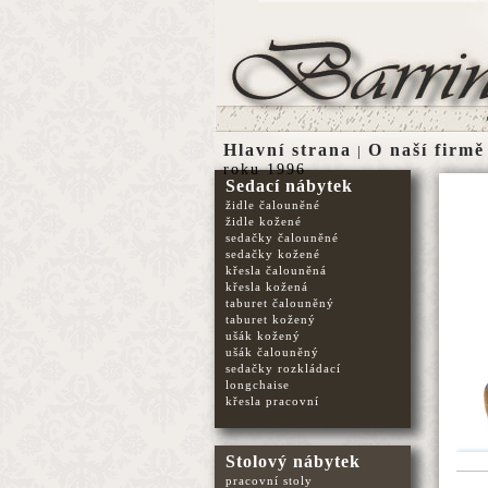
Hlavní strana
O naší firmě
|
roku 1996
Sedací nábytek
židle čalouněné
židle kožené
sedačky čalouněné
sedačky kožené
křesla čalouněná
křesla kožená
taburet čalouněný
taburet kožený
ušák kožený
ušák čalouněný
sedačky rozkládací
longchaise
křesla pracovní
Stolový nábytek
pracovní stoly