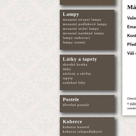
Mát
Lampy
Vaše
mosazné stropní lampy
mosazné podlahové lampy
Emai
mosazné stolní lampy
mosazné nastěnné lampy
Kont
lampy stahovací
lampy ostatní
Před
Váš 
Látky a tapety
skotská kostka
látky
záclony a závěsy
tapety
ozdobné lišty
Postele
Odesl
o
ochr
dřevěné postele
uvede
Koberce
koberce kusové
koberce celopodlahové