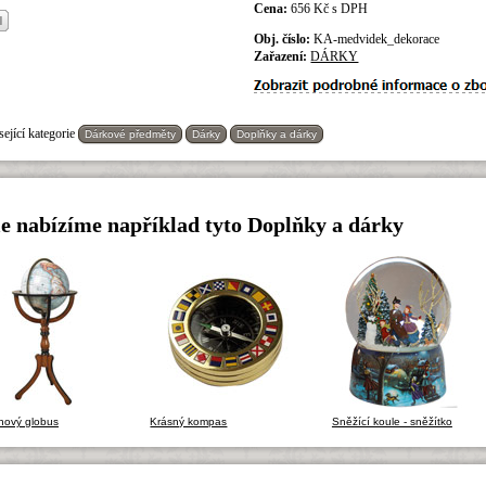
Cena:
656 Kč s DPH
Obj. číslo:
KA-medvidek_dekorace
Zařazení:
DÁRKY
ející kategorie
Dárkové předměty
Dárky
Doplňky a dárky
e nabízíme například tyto Doplňky a dárky
hový globus
Krásný kompas
Sněžící koule - sněžítko