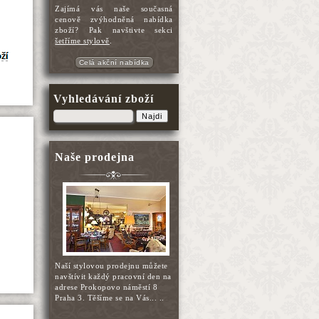
Zajímá vás naše současná
cenově zvýhodněná nabídka
zboží? Pak navštivte sekci
šetříme stylově
.
Celá akční nabídka
Vyhledávání zboží
Najdi
Naše prodejna
Naší stylovou prodejnu můžete
navštívit každý pracovní den na
adrese Prokopovo náměstí 8
Praha 3. Těšíme se na Vás... ..