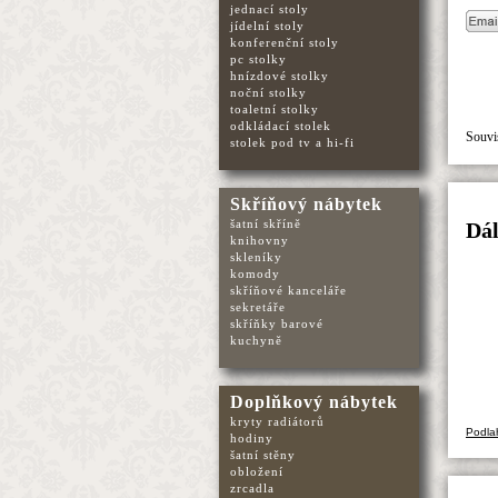
jednací stoly
jídelní stoly
konferenční stoly
pc stolky
hnízdové stolky
noční stolky
toaletní stolky
odkládací stolek
Souvis
stolek pod tv a hi-fi
Skříňový nábytek
šatní skříně
Dál
knihovny
skleníky
komody
skříňové kanceláře
sekretáře
skříňky barové
kuchyně
Doplňkový nábytek
kryty radiátorů
Podla
hodiny
šatní stěny
obložení
zrcadla