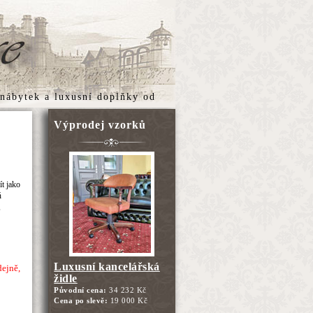
 nábytek
a
luxusní doplňky
od
Výprodej vzorků
t jako
ň
,
Luxusní kancelářská
dejně,
židle
Původní cena:
34 232 Kč
Cena po slevě:
19 000 Kč