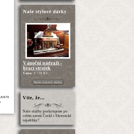
?
Naše stylové dárky
Vánoční nádraží -
hrací strojek
Cena:
3 739 Kč
Naše krásné dárky
Víte, že...
16/679
e
Naše služby poskytujeme po
celém uzemí České i Slovenské
republiky?