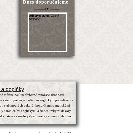
Dnes doporučujeme
 a doplňky
ně můžete najít nepřeberné množství drobností
arakteru, počínaje tradičním anglickým porcelánem s
ypy sytě modrých dekorů, konvičkami s anglickými
čky s tradičními anglickými a francouzskými dekory,
zské faience s neobvyklými motivy a mnoho dalšího.