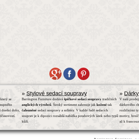
»
Stylové sedací soupravy
»
Dárky
který se
Barrington Furniture dodává
špičkové sedací soupravy
tradičních
V naší prodej
stupného
anglických výrobců
. Široký sortiment zahrnuje jak
kožené
tak
dárkového ch
t dnešní doby,
čalouněné
sedací soupravy a solitéry. V každé řadě sedacích
rozličnými t
dčasovostí.
souprav je k dipozici rozsáhlá nabídka potahových látek nebo typů
motivy, hrní
kůží.
až k francou