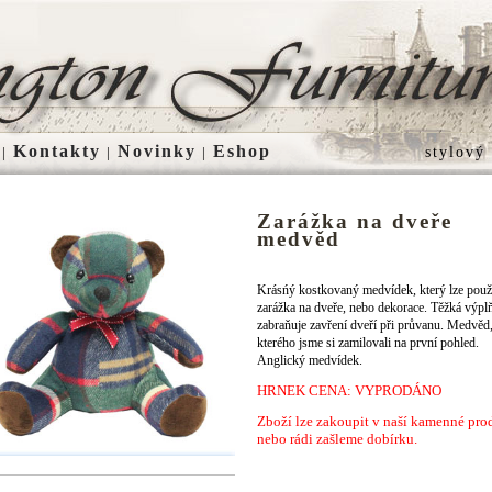
Kontakty
Novinky
Eshop
|
|
|
stylový
Zarážka na dveře
medvěd
Krásńý kostkovaný medvídek, který lze použí
zarážka na dveře, nebo dekorace. Těžká výpl
zabraňuje zavření dveří při průvanu. Medvěd
kterého jsme si zamilovali na první pohled.
Anglický medvídek.
HRNEK CENA: VYPRODÁNO
Zboží lze zakoupit v naší kamenné pro
nebo rádi zašleme dobírku.