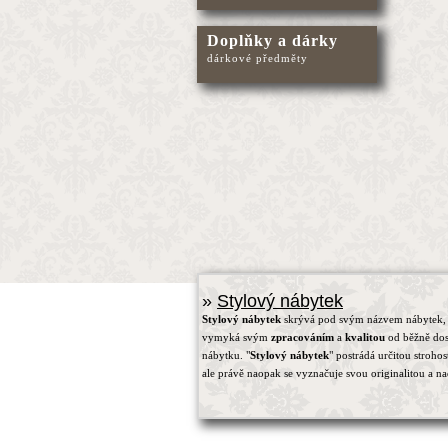
Doplňky a dárky
dárkové předměty
»
Stylový nábytek
Stylový nábytek
skrývá pod svým názvem nábytek, 
vymyká svým
zpracováním
a
kvalitou
od běžně do
nábytku. "
Stylový nábytek
" postrádá určitou strohos
ale právě naopak se vyznačuje svou originalitou a na