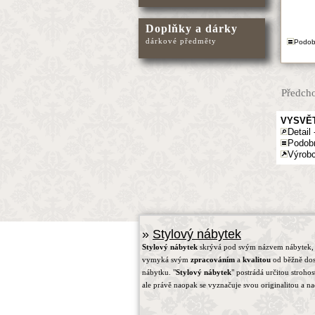
Doplňky a dárky
dárkové předměty
Podob
Předcho
VYSVĚT
Detail 
Podob
Výrobc
»
Stylový nábytek
Stylový nábytek
skrývá pod svým názvem nábytek, 
vymyká svým
zpracováním
a
kvalitou
od běžně do
nábytku. "
Stylový nábytek
" postrádá určitou strohos
ale právě naopak se vyznačuje svou originalitou a na