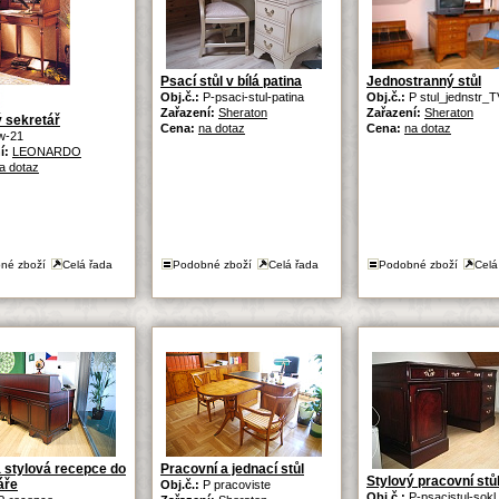
Psací stůl v bílá patina
Jednostranný stůl
Obj.č.:
P-psaci-stul-patina
Obj.č.:
P stul_jednstr_T
Zařazení:
Sheraton
Zařazení:
Sheraton
ý sekretář
Cena:
na dotaz
Cena:
na dotaz
w-21
í:
LEONARDO
a dotaz
né zboží
Celá řada
Podobné zboží
Celá řada
Podobné zboží
Celá
 stylová recepce do
Pracovní a jednací stůl
Stylový pracovní stůl
áře
Obj.č.:
P pracoviste
Obj.č.:
P-psacistul-sokl