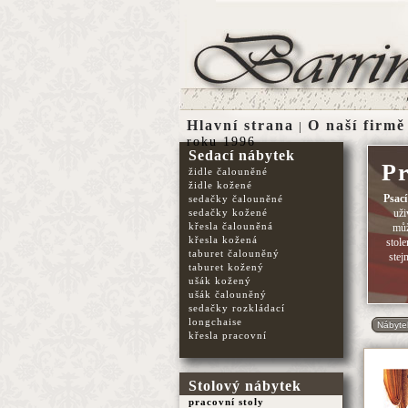
Hlavní strana
O naší firmě
|
roku 1996
Sedací nábytek
Pr
židle čalouněné
židle kožené
Psací
sedačky čalouněné
sedačky kožené
uži
křesla čalouněná
můž
křesla kožená
stol
taburet čalouněný
stej
taburet kožený
ušák kožený
ušák čalouněný
sedačky rozkládací
longchaise
Nábyte
křesla pracovní
Stolový nábytek
pracovní stoly