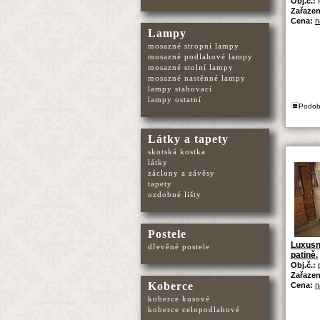
Obj.č.:
Zařazen
Cena:
n
Lampy
mosazné stropní lampy
mosazné podlahové lampy
mosazné stolní lampy
mosazné nastěnné lampy
lampy stahovací
lampy ostatní
Podob
Látky a tapety
skotská kostka
látky
záclony a závěsy
tapety
ozdobné lišty
Postele
Luxusní
dřevěné postele
patině.
Obj.č.:
Zařazen
Koberce
Cena:
n
koberce kusové
koberce celopodlahové