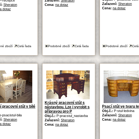
P-recepce
Zařazení:
Sheraton
Zařazení:
Sheraton
í:
Sheraton
Cena:
na dotaz
Cena:
na dotaz
a dotaz
né zboží
Celá řada
Podobné zboží
Celá řada
Podobné zboží
Celá
Krásný pracovní stůl s
 pracovní stůl v bílé
Psací stůl ve tvaru l
nástavbou. Lze i vyrobit s
Obj.č.:
P-stul-ledvina
přípravou pro P
p-psacistul-bila
Zařazení:
Sheraton
Obj.č.:
P-pracstul_nastavba
í:
Sheraton
Cena:
na dotaz
Zařazení:
Sheraton
a dotaz
Cena:
na dotaz