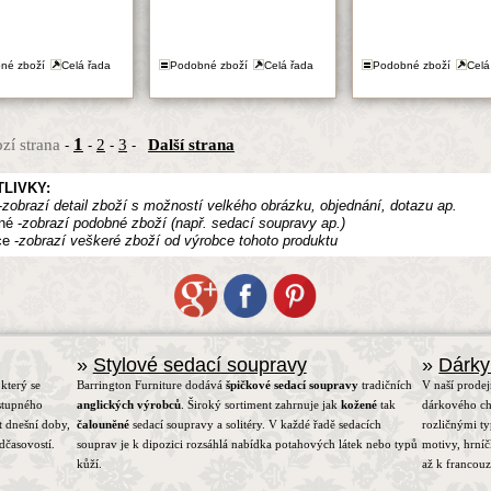
né zboží
Celá řada
Podobné zboží
Celá řada
Podobné zboží
Celá
1
zí strana
2
3
Další strana
-
-
-
-
LIVKY:
-
zobrazí detail zboží s možností velkého obrázku, objednání, dotazu ap.
né -
zobrazí podobné zboží (např. sedací soupravy ap.)
e -
zobrazí veškeré zboží od výrobce tohoto produktu
»
Stylové sedací soupravy
»
Dárky
který se
Barrington Furniture dodává
špičkové sedací soupravy
tradičních
V naší prodej
stupného
anglických výrobců
. Široký sortiment zahrnuje jak
kožené
tak
dárkového ch
t dnešní doby,
čalouněné
sedací soupravy a solitéry. V každé řadě sedacích
rozličnými t
dčasovostí.
souprav je k dipozici rozsáhlá nabídka potahových látek nebo typů
motivy, hrní
kůží.
až k francou