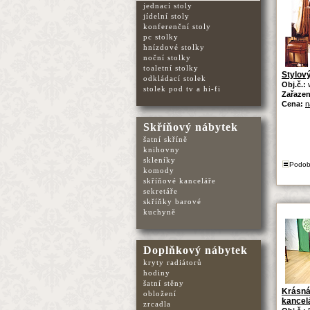
jednací stoly
jídelní stoly
konferenční stoly
pc stolky
hnízdové stolky
noční stolky
toaletní stolky
Stylov
odkládací stolek
Obj.č.:
stolek pod tv a hi-fi
Zařazen
Cena:
n
Skříňový nábytek
šatní skříně
knihovny
skleníky
Podob
komody
skříňové kanceláře
sekretáře
skříňky barové
kuchyně
Doplňkový nábytek
kryty radiátorů
hodiny
šatní stěny
Krásná
obložení
kancel
zrcadla