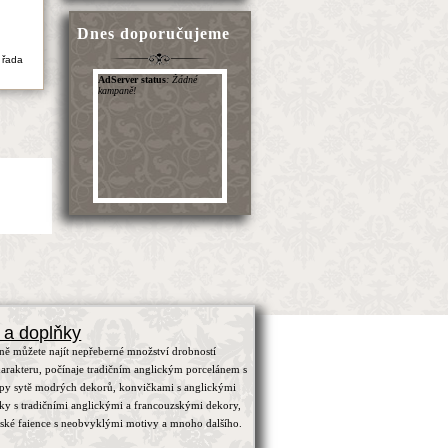
Dnes doporučujeme
 řada
 a doplňky
ně můžete najít nepřeberné množství drobností
arakteru, počínaje tradičním anglickým porcelánem s
ypy sytě modrých dekorů, konvičkami s anglickými
čky s tradičními anglickými a francouzskými dekory,
zské faience s neobvyklými motivy a mnoho dalšího.