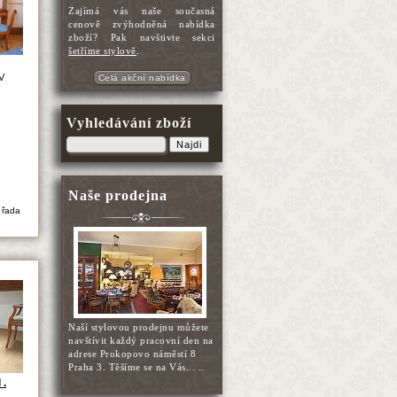
Zajímá vás naše současná
cenově zvýhodněná nabídka
zboží? Pak navštivte sekci
šetříme stylově
.
V
Celá akční nabídka
Vyhledávání zboží
Najdi
Naše prodejna
 řada
Naší stylovou prodejnu můžete
navštívit každý pracovní den na
adrese Prokopovo náměstí 8
Praha 3. Těšíme se na Vás... ..
 .