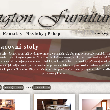
Kontakty
Novinky
Eshop
|
|
|
stylový
acovní stoly
 stoly
-
luxusní psací stůl
vyrábíme v mnoha variantách, tak, aby plně vyhovovaly potřebám k
vatele. Kvalitní
stylový
psací stůl
tvoří základ každé pracovny a díky naší zakázkové výrobě 
eme nabídnout nejen pracovní stoly klasické, ale i s nástavbou, partnerské, s připojeným jedn
em, a to jak v dýhovaném, tak i v masivním provedení.
Masivní psací stůl
je základem naší na
ně tak jpsací stůl na míru. Díky možnému umístění používané techniky poskytnou každému uživ
požadovaný komfort.
Jste v
k
Stolový nábytek
Pracovní stoly