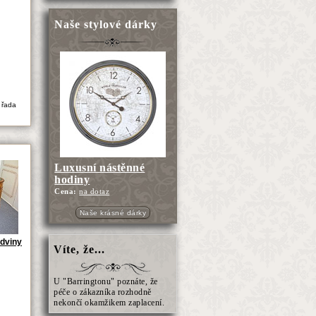
Naše stylové dárky
 řada
Luxusní nástěnné
hodiny
Cena:
na dotaz
Naše krásné dárky
edviny
Víte, že...
U "Barringtonu" poznáte, že
péče o zákazníka rozhodně
nekončí okamžikem zaplacení.