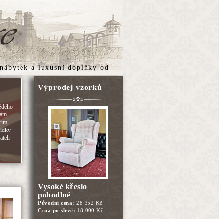
 nábytek
a
luxusní doplňky
od
Výprodej vzorků
aždého
Vám
acím
bídky
ateli
Vysoké křeslo
pohodlné
Původní cena:
28 352 Kč
Cena po slevě:
18 000 Kč